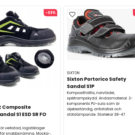
-33%
SIXTON
Sixton Portorico Safety 
Sandal S1P
Komposithätta, narvläder,
spiktrampskydd. Andasmaterial. 2-
komponents PU-sula som är
t Composite 
oljebeständig, antistatisk och
ndal S1 ESD SR FO 
stötdämpande. Storlekar 38-47.
r verkstad, logistiklager.
t för snabbsnörning. Mocka-,