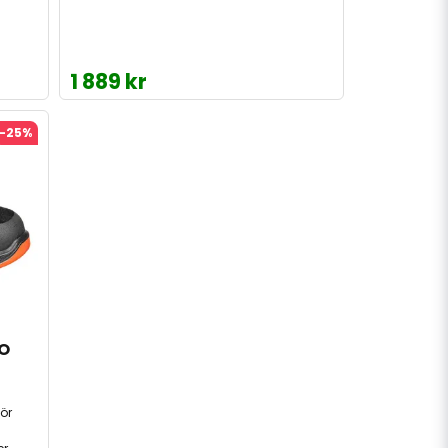
1 889 kr
-25%
O 
ör