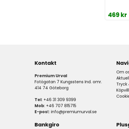
469 kr
Kontakt
Navi
Om os
Premium Urval
Aktue
Fotögatan 7 Kungsstens Ind. omr.
Tryck 
414 74 Göteborg
Köpvil
Cooki
Tel
: +46 31 309 9399
Mob
: +46 707 815715
E-pos
t:
info@premiumurval.se
Bankgiro
Plus