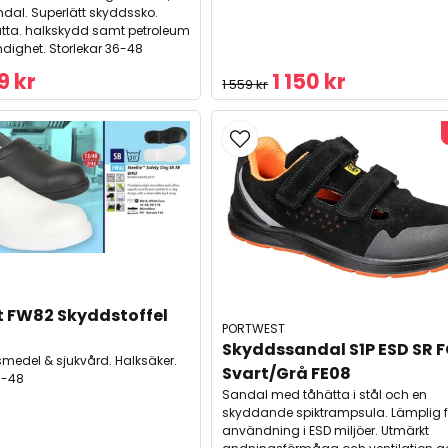
ndal. Superlätt skyddssko.
tta. halkskydd samt petroleum
ndighet. Storlekar 36-48
9 kr
1 150 kr
1 559 kr
 FW82 Skyddstoffel 
PORTWEST
Skyddssandal S1P ESD SR F
ivsmedel & sjukvård. Halksäker.
Svart/Grå FE08
5-48
Sandal med tåhätta i stål och en
skyddande spiktrampsula. Lämplig f
användning i ESD miljöer. Utmärkt