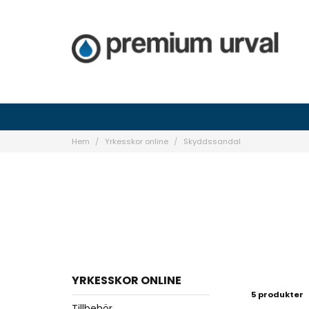
Hem
Yrkesskor online
Skyddssandal
YRKESSKOR ONLINE
5 produkter
Tillbehör