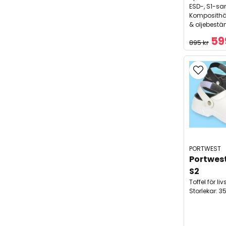
ESD-, S1-sa
Komposithä
& oljebestä
59
895 kr
PORTWEST
Portwest
S2
Toffel för l
Storlekar: 3