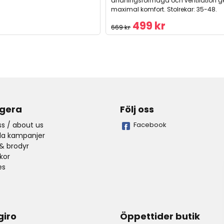
andningsförmåga och ventilation g
maximal komfort. Stolrekar: 35-48.
499 kr
669 kr
gera
Följ oss
s / about us
Facebook
lla kampanjer
& brodyr
lkor
es
giro
Öppettider butik