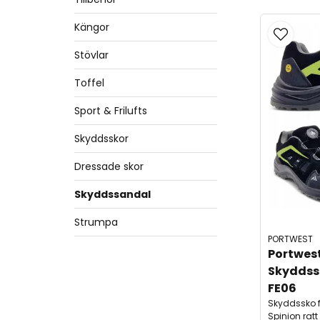
Kängor
Stövlar
Toffel
Sport & Frilufts
Skyddsskor
Dressade skor
Skyddssandal
Strumpa
PORTWEST
Portwes
Skyddssa
FE06
Skyddssko fö
Spinion rat