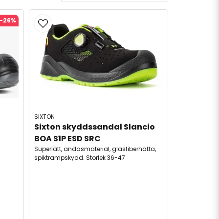
-26%
SIXTON
Sixton skyddssandal Slancio 
BOA S1P ESD SRC
Superlätt, andasmaterial, glasfiberhätta,
spiktrampskydd. Storlek 36-47