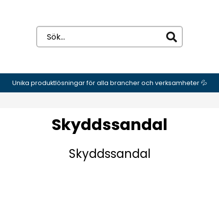
Unika produktlösningar för alla brancher och verksamheter 💦
Skyddssandal
Skyddssandal