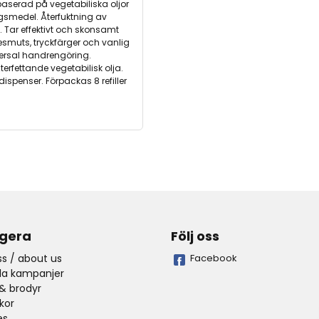
aserad på vegetabiliska oljor
gsmedel. Återfuktning av
. Tar effektivt och skonsamt
ljesmuts, tryckfärger och vanlig
ersal handrengöring.
erfettande vegetabilisk olja.
ispenser. Förpackas 8 refiller
gera
Följ oss
s / about us
Facebook
lla kampanjer
& brodyr
lkor
es