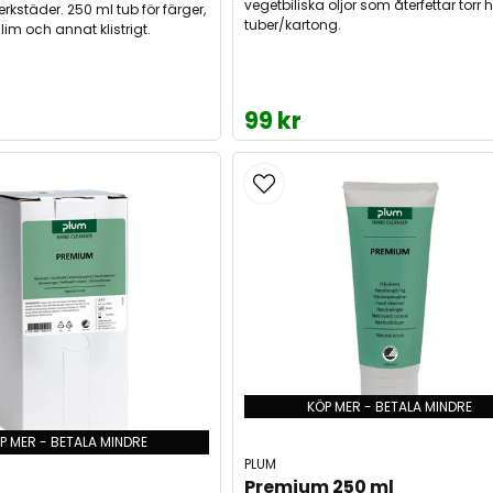
vegetbiliska oljor som återfettar torr 
rkstäder. 250 ml tub för färger,
tuber/kartong.
 lim och annat klistrigt.
99 kr
KÖP MER - BETALA MINDRE
P MER - BETALA MINDRE
PLUM
Premium 250 ml