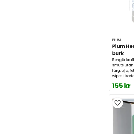
PLUM
Plum Hea
burk
Rengör kraf
smuts utan
färg, olja, f
wipes i kart
155 kr