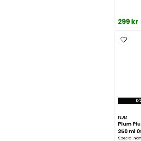
299 kr
KÖ
PLUM
Plum Pl
250 ml 0
Special ha