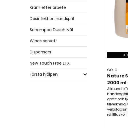
Kräm efter arbete
Desinfektion handsprit
Schampoo Duschtvål
Wipes servett
Dispensers
KÖ
New Touch Free LTX
GOJO
Första hjälpen
Nature S
2000 ml
Allround eff
handengöring
grafit och tj
tillverkning
verkstadsin
refillflaskor 