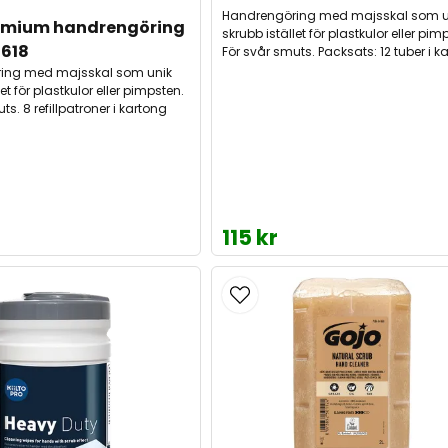
Handrengöring med majsskal som u
emium handrengöring 
skrubb istället för plastkulor eller pim
0618
För svår smuts. Packsats: 12 tuber i k
ing med majsskal som unik
et för plastkulor eller pimpsten.
ts. 8 refillpatroner i kartong
115 kr