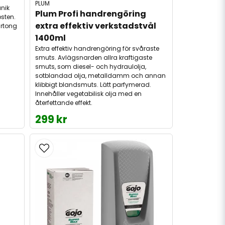
PLUM
nik
Plum Profi handrengöring 
psten.
extra effektiv verkstadstvål 
artong
1400ml
Extra effektiv handrengöring för svåraste
smuts. Avlägsnarden allra kraftigaste
smuts, som diesel- och hydraulolja,
sotblandad olja, metalldamm och annan
klibbigt blandsmuts. Lätt parfymerad.
Innehåller vegetabilisk olja med en
återfettande effekt.
299 kr