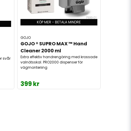
KÖP MER - BETALA MINDRE
GOJO
GOJO ® SUPRO MAX ™ Hand 
 
Cleaner 2000 ml
Extra effektiv handrengöring med krossade
r svår
valnötsskal. PRO2000 dispenser för
vägmonteriing
399 kr