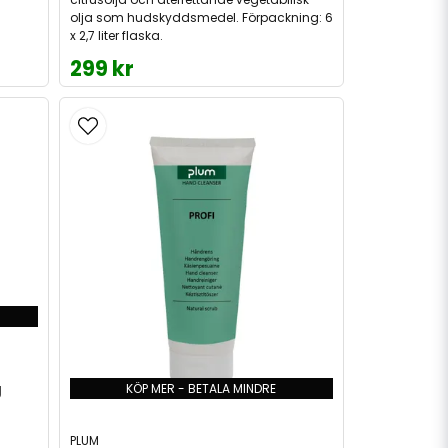
olja som hudskyddsmedel. Förpackning: 6
x 2,7 liter flaska.
299 kr
 
KÖP MER - BETALA MINDRE
PLUM