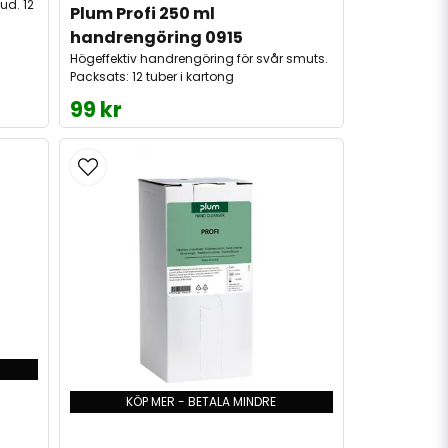
hud. 12
Plum Profi 250 ml 
handrengöring 0915
Högeffektiv handrengöring för svår smuts.
Packsats: 12 tuber i kartong
99 kr
KÖP MER - BETALA MINDRE