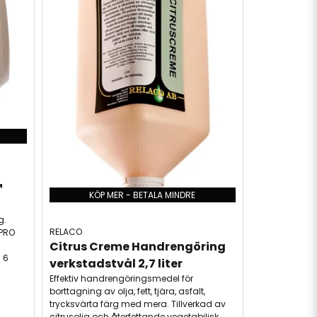
 
KÖP MER - BETALA MINDRE
g.
RELACO
UPRO
Citrus Creme Handrengöring 
 6
verkstadstvål 2,7 liter
Effektiv handrengöringsmedel för
borttagning av olja, fett, tjära, asfalt,
trycksvärta färg med mera. Tillverkad av
citrusolja och återfettande vegetabilisk