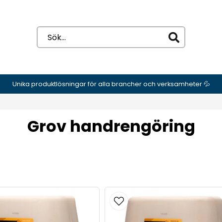
Unika produktlösningar för alla brancher och verksamheter 💦
Grov handrengöring