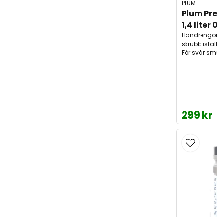
PLUM
Plum Pr
1,4 liter 
Handrengör
skrubb iställ
För svår smu
299 kr