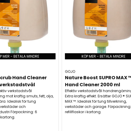
P MER - BETALA MINDRE
KÖP MER - BETALA MINDRE
GOJO
crub Hand Cleaner 
Nature Boost SUPRO MAX ™
 verkstadstvål
Hand Cleaner 2000 ml
ektiv verkstadstvål
Effektiv verkstadstvål handrengörnin
 mot kraftig smuts, fett, olja,
Extra kraftig effekt. Ersätter GOJO ® S
ära. Idealisk för tung
MAX ™. Idealisk för tung tillverkning,
, verkstäder och
verkstäder och garage. Förpackning:
dustri Förpackning: 6
refillflaskor i kartong.
i kartong.