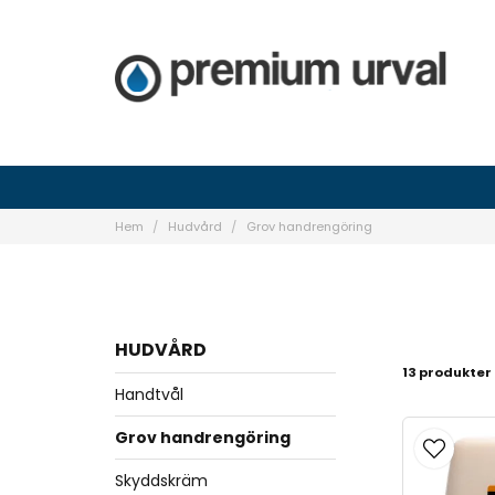
Hem
Hudvård
Grov handrengöring
HUDVÅRD
13 produkter
Handtvål
Grov handrengöring
Skyddskräm