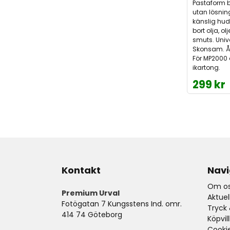
Pastaform b
utan lösnin
känslig hud
bort olja, o
smuts. Univ
Skonsam. Åt
För MP2000 d
ikartong.
299 kr
Kontakt
Navi
Om os
Premium Urval
Aktue
Fotögatan 7 Kungsstens Ind. omr.
Tryck 
414 74 Göteborg
Köpvil
Cooki