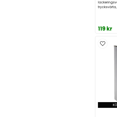
lackeringsve
trycksvärta,
119 kr
KÖ