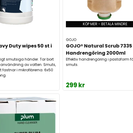
KÖP MER - BETALA MINDRE
GOJO
vy Duty wipes 50 st i 
GOJO® Natural Scrub 7335
Handrengöring 2000ml
tigt smutsiga händer. Tar bort
Effektiv handrengöring i pastaform fö
 användning av vatten. Smuts,
smuts.
ett fastnar i mikrofibrerna. 6x50
ong.
299 kr