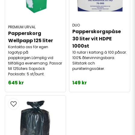
DUO
PREMIUM URVAL
Papperskorgspåse 
Papperskorg 
30 liter vit HDPE 
Wellpapp 125 liter
1000st
Kontakta oss för egen
10 rullar i kartong á 100 påsar.
logotyp på
100% återvinningsbara.
pappkorgen.Lämplig vid
Slitstark och
tillfälliga evenemang. Passar
punkteringssäker.
till 125Liters Sopsäck
Packsats: 5 st/bunt.
645 kr
149 kr