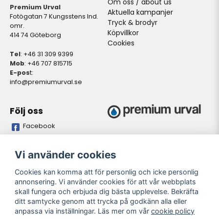
Om oss / about us
Premium Urval
Aktuella kampanjer
Fotögatan 7 Kungsstens Ind.
Tryck & brodyr
omr.
Köpvillkor
414 74 Göteborg
Cookies
Tel
: +46 31 309 9399
Mob
: +46 707 815715
E-pos
t:
info@premiumurval.se
Följ oss
Facebook
Bankgiro
Plusgiro
Vi använder cookies
5837-9371
528641-4
Cookies kan komma att för personlig och icke personlig
annonsering. Vi använder cookies för att vår webbplats
Öppettider butik
skall fungera och erbjuda dig bästa upplevelse. Bekräfta
Oregelbundet. Önskas
ditt samtycke genom att trycka på godkänn alla eller
personligt besök. Meddela
anpassa via inställningar. Läs mer om vår
cookie policy
önskad tidpunkt så vi kan