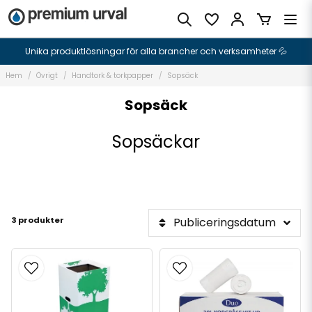
Unika produktlösningar för alla brancher och verksamheter 💦
Hem
Övrigt
Handtork & torkpapper
Sopsäck
Sopsäck
Sopsäckar
3 produkter
Publiceringsdatum