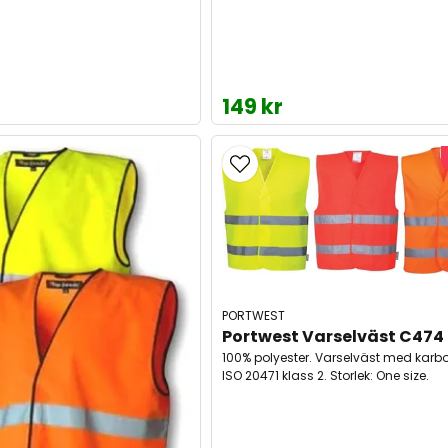
149 kr
PORTWEST
Portwest Varselväst C474
100% polyester. Varselväst med karbo
ISO 20471 klass 2. Storlek: One size.