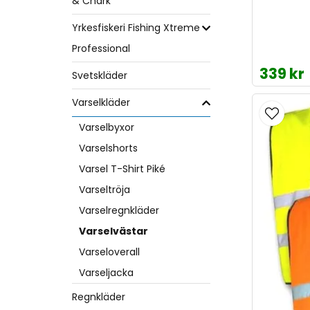
& Chark
Yrkesfiskeri Fishing Xtreme
Professional
339 kr
Svetskläder
Varselkläder
Varselbyxor
Varselshorts
Varsel T-Shirt Piké
Varseltröja
Varselregnkläder
Varselvästar
Varseloverall
Varseljacka
Regnkläder