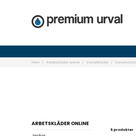
Hem
Arbetskläder online
Varselkläder
Varselvästa
ARBETSKLÄDER ONLINE
5 produkter
Jackor