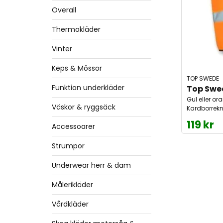
Overall
Thermokläder
Vinter
Keps & Mössor
TOP SWEDE
Funktion underkläder
Top Swed
Gul eller or
Väskor & ryggsäck
Kardborrekn
119 kr
Accessoarer
Strumpor
Underwear herr & dam
Målerikläder
Vårdkläder