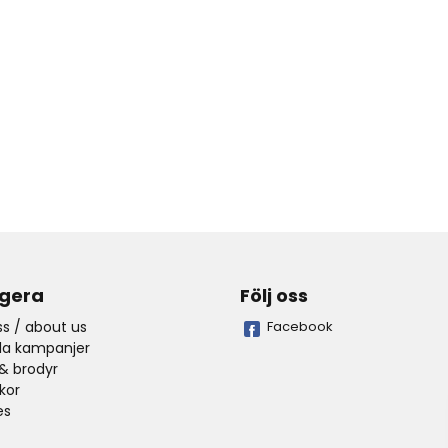
gera
Följ oss
s / about us
Facebook
lla kampanjer
& brodyr
lkor
es