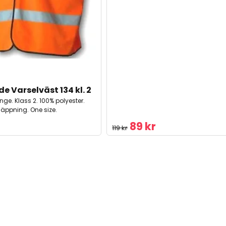
e Varselväst 134 kl. 2
ange. Klass 2. 100% polyester.
äppning. One size.
89 kr
119 kr