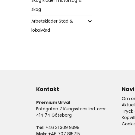
Skog kläder motorsåg &
skog
Arbetskläder Städ &
lokalvård
Kontakt
Navi
Om os
Premium Urval
Aktue
Fotögatan 7 Kungsstens Ind. omr.
Tryck 
414 74 Göteborg
Köpvil
Cooki
Tel
: +46 31 309 9399
Mob
: +46 707 815715