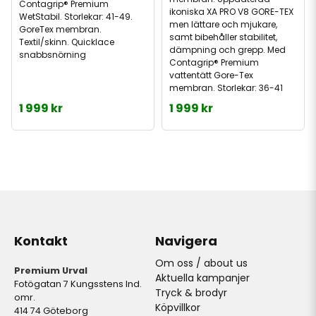
Contagrip® Premium
ikoniska XA PRO V8 GORE-TEX
WetStabil. Storlekar: 41-49.
men lättare och mjukare,
GoreTex membran.
samt bibehåller stabilitet,
Textil/skinn. Quicklace
dämpning och grepp. Med
snabbsnörning
Contagrip® Premium
vattentätt Gore-Tex
membran. Storlekar: 36-41
1 999 kr
1 999 kr
Kontakt
Navigera
Om oss / about us
Premium Urval
Aktuella kampanjer
Fotögatan 7 Kungsstens Ind.
Tryck & brodyr
omr.
Köpvillkor
414 74 Göteborg