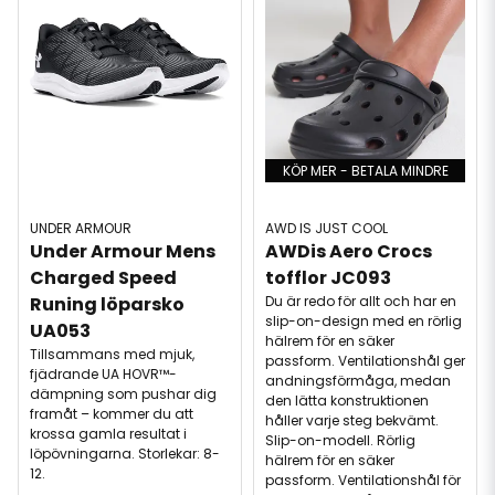
Sportskor omfattar allt från specialiserade löparskor och
träningsskor för gym till trendiga sneakers som
kombinerar funktion med vardagsmode. Oavsett om du
söker maximal stötdämpning för långdistanslöpning
eller en stabil sko för tunga lyft, innebandy, padel så
finns det modeller anpassade för varje behov.
KÖP MER - BETALA MINDRE
UNDER ARMOUR
AWD IS JUST COOL
Under Armour Mens 
AWDis Aero Crocs 
Charged Speed ​​
tofflor JC093
Runing löparsko 
Du är redo för allt och har en
slip-on-design med en rörlig
UA053
hälrem för en säker
Tillsammans med mjuk,
passform. Ventilationshål ger
fjädrande UA HOVR™-
andningsförmåga, medan
dämpning som pushar dig
den lätta konstruktionen
framåt – kommer du att
håller varje steg bekvämt.
krossa gamla resultat i
Slip-on-modell. Rörlig
löpövningarna. Storlekar: 8-
hälrem för en säker
12.
passform. Ventilationshål för