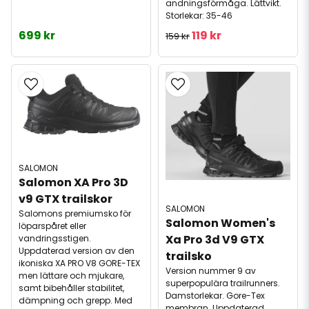
andningsförmåga. Lättvikt.
Storlekar: 35-46
699 kr
119 kr
159 kr
SALOMON
Salomon XA Pro 3D 
v9 GTX trailskor
SALOMON
Salomons premiumsko för
Salomon Women's 
löparspåret eller
Xa Pro 3d V9 GTX 
vandringsstigen.
Uppdaterad version av den
trailsko
ikoniska XA PRO V8 GORE-TEX
Version nummer 9 av
men lättare och mjukare,
superpopulära trailrunners.
samt bibehåller stabilitet,
Damstorlekar. Gore-Tex
dämpning och grepp. Med
membran. Uppdaterad