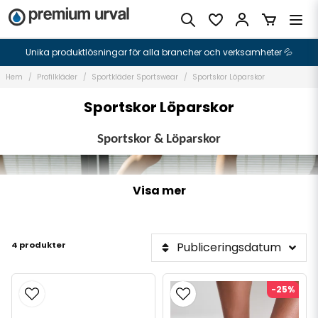
Unika produktlösningar för alla brancher och verksamheter 💦
Hem
Profilkläder
Sportkläder Sportswear
Sportskor Löparskor
Sportskor Löparskor
Sportskor & Löparskor
Visa mer
4 produkter
Publiceringsdatum
-25%