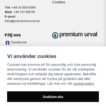
Cookies
Tel
: +46 31 309 9399
Mob
: +46 707 815715
E-pos
t:
info@premiumurval.se
Följ oss
Facebook
Bankgiro
Plusgiro
Vi använder cookies
5837-9371
528641-4
Cookies kan komma att för personlig och icke personlig
annonsering. Vi använder cookies för att vår webbplats
Öppettider butik
skall fungera och erbjuda dig bästa upplevelse. Bekräfta
Oregelbundet. Önskas
ditt samtycke genom att trycka på godkänn alla eller
personligt besök. Meddela
anpassa via inställningar. Läs mer om vår
cookie policy
önskad tidpunkt så vi kan
garantera personal på plats i
butiken..
Godkänn alla