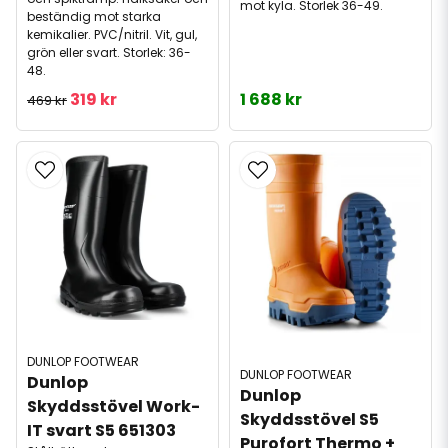
mot kyla. Storlek 36-49.
beständig mot starka
kemikalier. PVC/nitril. Vit, gul,
grön eller svart. Storlek: 36-
48.
319 kr
1 688 kr
469 kr
DUNLOP FOOTWEAR
DUNLOP FOOTWEAR
Dunlop 
Dunlop 
Skyddsstövel Work-
Skyddsstövel S5 
IT svart S5 651303
Purofort Thermo + 