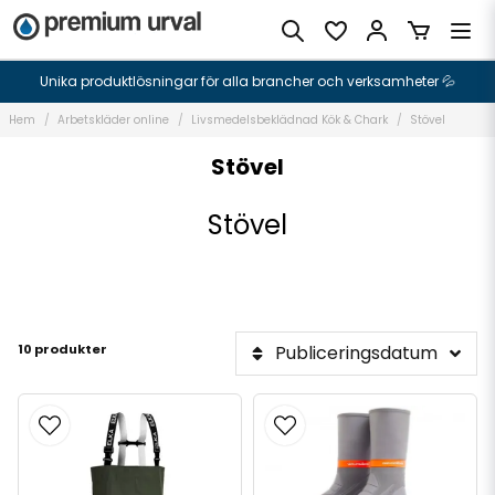
Unika produktlösningar för alla brancher och verksamheter 💦
Hem
Arbetskläder online
Livsmedelsbeklädnad Kök & Chark
Stövel
Stövel
Stövel
10 produkter
Publiceringsdatum