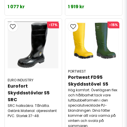
1 077 kr
1 919 kr
-17%
-15%
PORTWEST
Portwest FD95 
EURO INDUSTRY
Skyddsstövel  S5
Eurofort 
Hög komfort. Överlägsen flex
Skyddsstövlar S5 
och hållbarhet tack vare
SRC
luftbubbelformeln i den
specialutvecklade PU-
SRC halksäkra. Tåhätta.
blandningen. Dina fötter
Gelänk.Material: oljeresistent
kommer att vara varma på
PVC. Storlek 37-48.
vintern och svala på
sommaren.