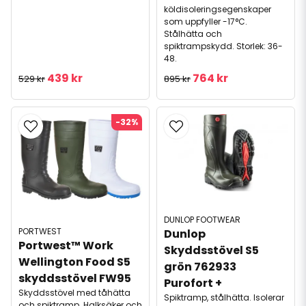
köldisoleringsegenskaper
som uppfyller -17°C.
Stålhätta och
spiktrampskydd. Storlek: 36-
48.
439 kr
764 kr
529 kr
895 kr
-32%
DUNLOP FOOTWEAR
PORTWEST
Dunlop 
Portwest™ Work 
Skyddsstövel S5 
Wellington Food S5 
grön 762933 
skyddsstövel FW95
Purofort +
Skyddsstövel med tåhätta
Spiktramp, stålhätta. Isolerar
och spiktramp. Halksäker och