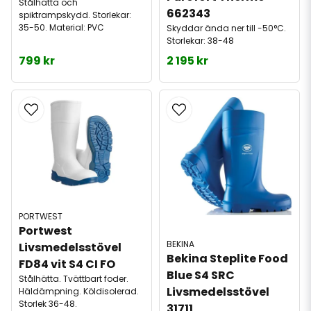
Stålhätta och
662343
spiktrampskydd. Storlekar:
35-50. Material: PVC
Skyddar ända ner till -50°C.
Storlekar: 38-48
799 kr
2 195 kr
PORTWEST
Portwest 
BEKINA
Livsmedelsstövel 
Bekina Steplite Food 
FD84 vit S4 CI FO
Blue S4 SRC 
Stålhätta. Tvättbart foder.
Livsmedelsstövel 
Häldämpning. Köldisolerad.
Storlek 36-48.
31711