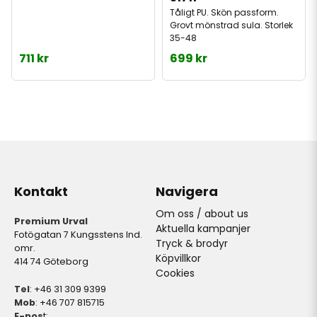
Tåligt PU. Skön passform.
Grovt mönstrad sula. Storlek
35-48
711 kr
699 kr
Kontakt
Navigera
Om oss / about us
Premium Urval
Aktuella kampanjer
Fotögatan 7 Kungsstens Ind.
Tryck & brodyr
omr.
Köpvillkor
414 74 Göteborg
Cookies
Tel
: +46 31 309 9399
Mob
: +46 707 815715
E-pos
t: