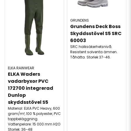
GRUNDENS
Grundens Deck Boss 
Skyddsstövel S5 SRC 
60003
SRC halksäkerhetsnivå.
Resistent solventa ämnen.
Tåhätta. Storlek 37-46.
ELKA RAINWEAR
ELKA Waders 
vadarbyxor PVC 
172700 integrerad 
Dunlop             
skyddsstövel S5
Material: ELKA PVC Heavy, 600
gram/m², 100 % polyester, PVC
toppbeläggning.
Vattenpelare: 15 000 mm H2O
Storlek: 36-48