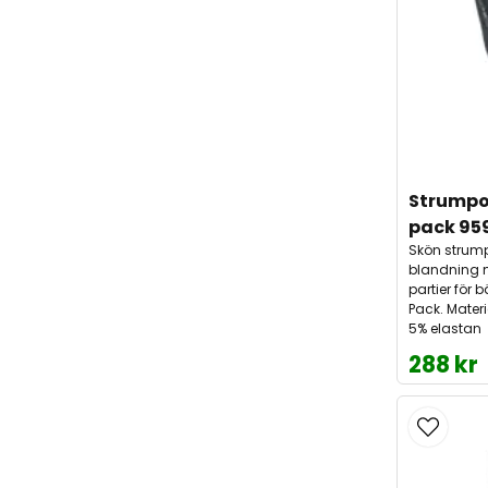
Strumpo
pack 95
Skön strum
blandning m
partier för 
Pack. Mater
5% elastan
288 kr