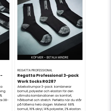
KÖP MER - BETALA MINDRE
REGATTA PROFESSIONAL
5-
Regatta Professional 3-pack 
Work Socks RG287
ka
Arbetsstrumpor 3-pack. kombinerar
ning.
bomull, polyester och elastan för den
0%
ultimata kombinationen av komfort,
ze 38-
hållbarhet och stretch. Perfekta när du står
på fötterna hela dagen. Material: 68%
bomull, 16% akryl, 14% polyester, 2% elastan.