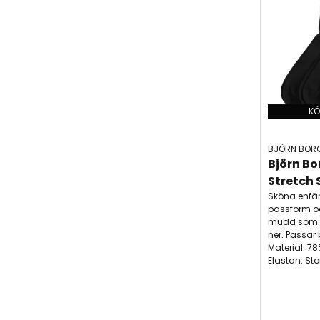
KÖ
BJÖRN BOR
Björn Bo
Stretch 
Sköna enfä
passform oc
mudd som ser
ner. Passar 
Material: 7
Elastan. Sto