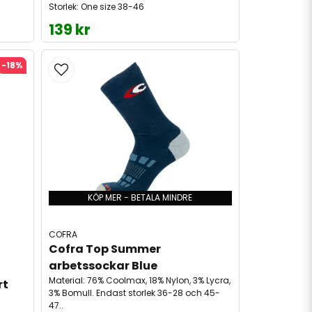
Storlek: One size 38-46
139 kr
-18%
KÖP MER - BETALA MINDRE
COFRA
Cofra Top Summer 
arbetssockar Blue
Material: 76% Coolmax, 18% Nylon, 3% Lycra,
t 
3% Bomull. Endast storlek 36-28 och 45-
47..