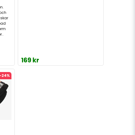
n.
 och
skar
bbad
form
r..
169 kr
-24%