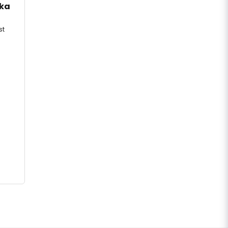
ka 
st