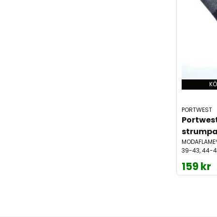
KÖ
PORTWEST
Portwes
strumpa
MODAFLAME™
39-43, 44-4
159 kr