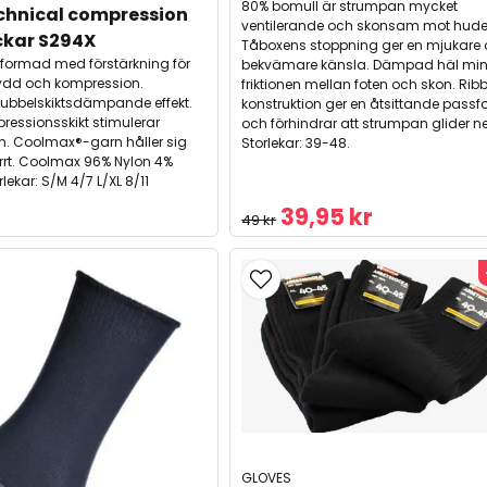
80% bomull är strumpan mycket
chnical compression 
ventilerande och skonsam mot hude
ckar S294X
Tåboxens stoppning ger en mjukare
formad med förstärkning för
bekvämare känsla. Dämpad häl min
ydd och kompression.
friktionen mellan foten och skon. Ri
dubbelskiktsdämpande effekt.
konstruktion ger en åtsittande pass
ressionsskikt stimulerar
och förhindrar att strumpan glider ne
en. Coolmax®-garn håller sig
Storlekar: 39-48.
orrt. Coolmax 96% Nylon 4%
rlekar: S/M 4/7 L/XL 8/11
39,95 kr
49 kr
GLOVES