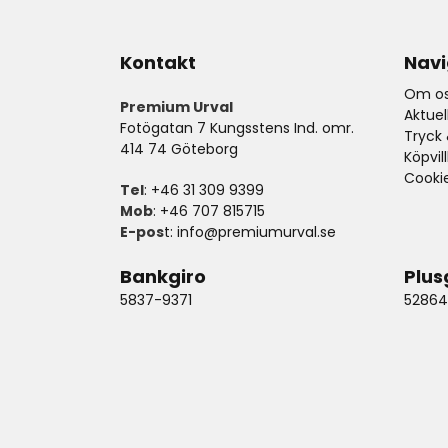
Kontakt
Navi
Om os
Premium Urval
Aktue
Fotögatan 7 Kungsstens Ind. omr.
Tryck 
414 74 Göteborg
Köpvil
Cooki
Tel
: +46 31 309 9399
Mob
: +46 707 815715
E-pos
t:
info@premiumurval.se
Bankgiro
Plus
5837-9371
52864