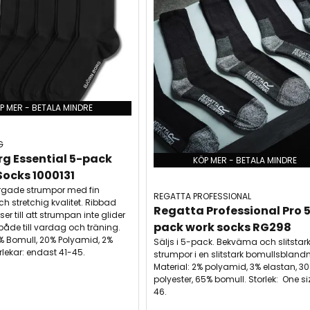
P MER - BETALA MINDRE
G
rg Essential 5-pack 
KÖP MER - BETALA MINDRE
Socks 1000131
rgade strumpor med fin
REGATTA PROFESSIONAL
h stretchig kvalitet. Ribbad
Regatta Professional Pro 
 till att strumpan inte glider
pack work socks RG298
både till vardag och träning.
8% Bomull, 20% Polyamid, 2%
Säljs i 5-pack. Bekväma och slitstar
rlekar: endast 41-45.
strumpor i en slitstark bomullsbland
Material: 2% polyamid, 3% elastan, 3
polyester, 65% bomull. Storlek: One si
46.