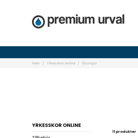
Hem
Yrkesskor online
Strumpa
YRKESSKOR ONLINE
11 produkter
Tillbehör