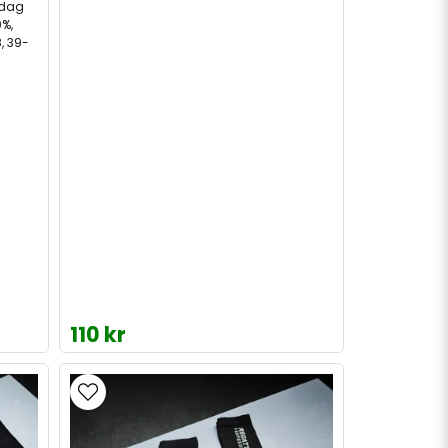
rdag
0%,
, 39-
110 kr