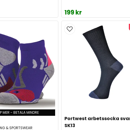
199 kr
P MER - BETALA MINDRE
Portwest arbetssocka svar
SK13
ING & SPORTSWEAR