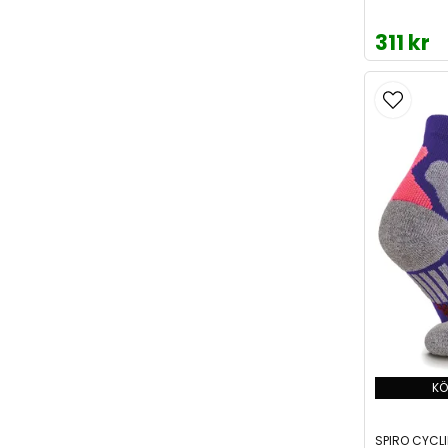
311 kr
KÖ
SPIRO CYCL