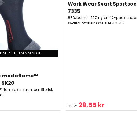
Work Wear Svart Sportsoc
7335
88% bomull, 12% nylon. 12-pack enda
svarta. Storlek: One size 40-45.
P MER - BETALA MINDRE
t modaflame™ 
 SK20
 flamsäker strumpa. Storlek
8.
29,55 kr
39 kr