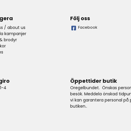
gera
Följ oss
s / about us
Facebook
lla kampanjer
& brodyr
lkor
es
giro
Öppettider butik
1-4
Oregelbundet. Önskas person
besök. Meddela önskad tidpun
vi kan garantera personal på p
butiken..