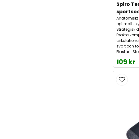
Spiro Te
sportso
Anatomiskt 
optimalt sk
Strategisk 
Exakta komp
cirkulation
svalt och t
Elastan. Sto
109 kr