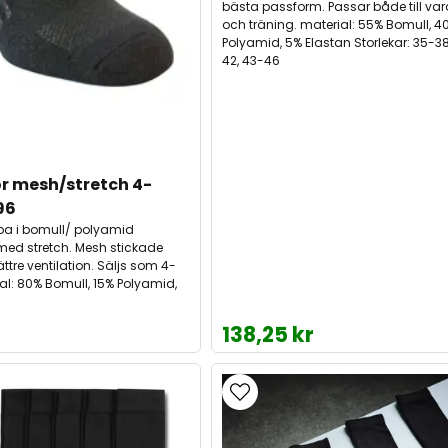
bästa passform. Passar både till va
och träning. material: 55% Bomull, 4
Polyamid, 5% Elastan Storlekar: 35-38
42, 43-46
r mesh/stretch 4-
96
pa i bomull/ polyamid
ed stretch. Mesh stickade
bättre ventilation. Säljs som 4-
ial: 80% Bomull, 15% Polyamid,
138,25 kr