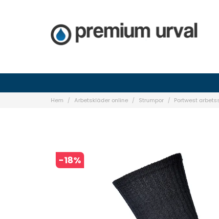
Hem
Arbetskläder online
Strumpor
Portwest arbets
-
18
%