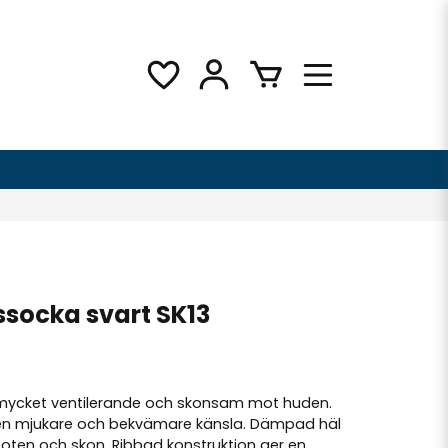
ssocka svart SK13
mycket ventilerande och skonsam mot huden.
en mjukare och bekvämare känsla. Dämpad häl
foten och skon. Ribbad konstruktion ger en