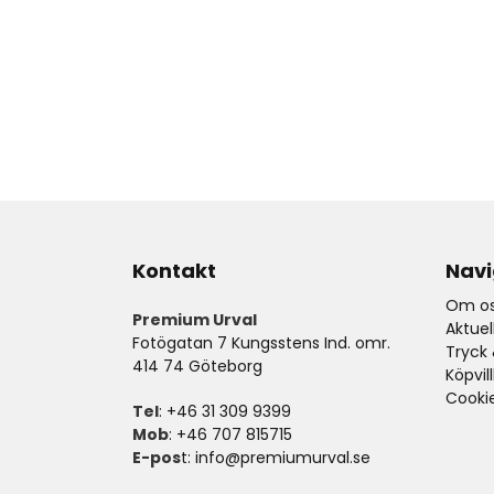
Kontakt
Navi
Om os
Premium Urval
Aktue
Fotögatan 7 Kungsstens Ind. omr.
Tryck 
414 74 Göteborg
Köpvil
Cooki
Tel
: +46 31 309 9399
Mob
: +46 707 815715
E-pos
t:
info@premiumurval.se