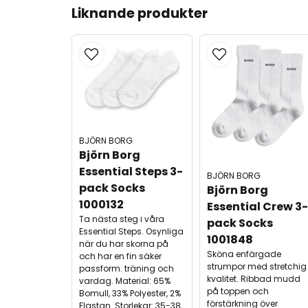
Liknande produkter
BJÖRN BORG
Björn Borg 
Essential Steps 3-
BJÖRN BORG
pack Socks 
Björn Borg 
1000132
Essential Crew 3-
Ta nästa steg i våra
pack Socks 
Essential Steps. Osynliga
1001848
när du har skorna på
Sköna enfärgade
och har en fin säker
strumpor med stretchig
passform. träning och
kvalitet. Ribbad mudd
vardag. Material: 65%
på toppen och
Bomull, 33% Polyester, 2%
förstärkning över
Elastan. Storlekar: 35-38,