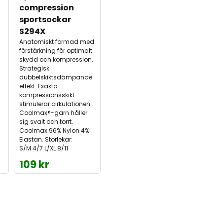
compression 
sportsockar 
S294X
Anatomiskt formad med
förstärkning för optimalt
skydd och kompression.
Strategisk
dubbelskiktsdämpande
effekt. Exakta
kompressionsskikt
stimulerar cirkulationen.
Coolmax®-garn håller
sig svalt och torrt.
Coolmax 96% Nylon 4%
Elastan. Storlekar:
S/M 4/7 L/XL 8/11
109 kr