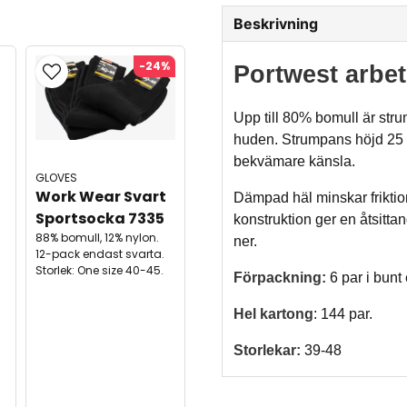
Beskrivning
-24%
Portwest arbe
Upp till 80% bomull är st
huden. Strumpans höjd 25
bekvämare känsla.
GLOVES
Work Wear Svart 
Dämpad häl minskar frikti
Sportsocka 7335
konstruktion ger en åtsitta
88% bomull, 12% nylon.
ner.
12-pack endast svarta.
Storlek: One size 40-45.
Förpackning:
6 par i bunt 
Hel kartong
: 144 par.
Storlekar:
39-48