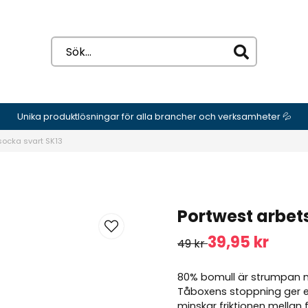
Unika produktlösningar för alla brancher och verksamheter 💦
socka svart SK13
Portwest arbet
39,95 kr
49 kr
80% bomull är strumpan 
Tåboxens stoppning ger 
minskar friktionen mellan 