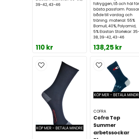
fotryggen, tå och häl för
39-42, 43-46
bästa passform. Passa
både till vardag och
träning. material: 55%
Bomull, 40%, Polyamid,
5% Elastan Storlekar: 35
38, 39-42, 43-46
110 kr
138,25 kr
KÖP MER - BETALA MINDR
COFRA
Cofra Top 
Summer 
KÖP MER - BETALA MINDRE
arbetssockar 