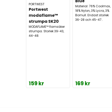
Blue
PORTWEST
Material: 76% Coolmax,
Portwest 
18% Nylon, 3% Lycra, 3%
modaflame™ 
Bomull. Endast storlek
36-28 och 45-47..
strumpa SK20
MODAFLAME™ flamsäker
strumpa. Storlek 39-43,
44-48.
159 kr
169 kr