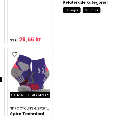
Relaterade kategorier
r
Strumpa
Strumpor
-
29,55 kr
39 kr
E
KÖP MER - BETALA MINDRE
SPIRO CYCLING & SPORTSWEAR
Spiro Technical 