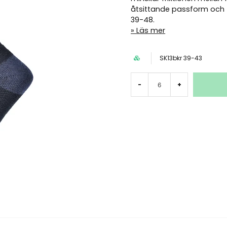
åtsittande passform och fö
39-48.
Läs mer
SK13bkr 39-43
-
+