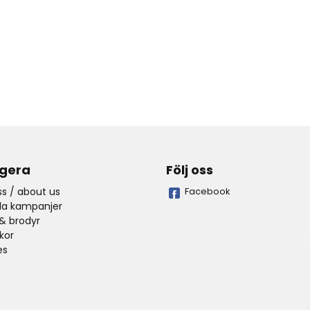
gera
Följ oss
s / about us
Facebook
lla kampanjer
& brodyr
lkor
es