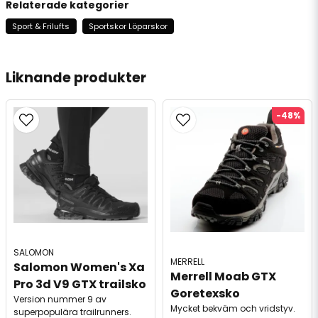
Relaterade kategorier
Sport & Frilufts
Sportskor Löparskor
Liknande produkter
-48%
SALOMON
MERRELL
Salomon Women's Xa 
Merrell Moab GTX 
Pro 3d V9 GTX trailsko
Goretexsko
Version nummer 9 av
Mycket bekväm och vridstyv.
superpopulära trailrunners.