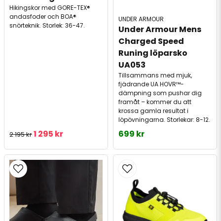
Hikingskor med GORE-TEX®
andasfoder och BOA®
UNDER ARMOUR
snörteknik. Storlek: 36-47.
Under Armour Mens 
Charged Speed ​​
Runing löparsko 
UA053
Tillsammans med mjuk,
fjädrande UA HOVR™-
dämpning som pushar dig
framåt – kommer du att
krossa gamla resultat i
löpövningarna. Storlekar: 8-12.
1 295 kr
699 kr
2 195 kr