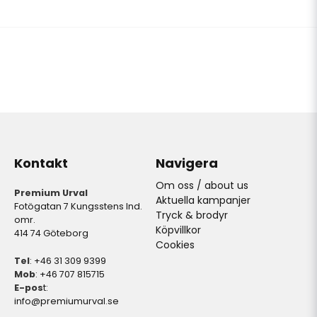
Kontakt
Navigera
Om oss / about us
Premium Urval
Aktuella kampanjer
Fotögatan 7 Kungsstens Ind.
Tryck & brodyr
omr.
Köpvillkor
414 74 Göteborg
Cookies
Tel
: +46 31 309 9399
Mob
: +46 707 815715
E-pos
t:
info@premiumurval.se