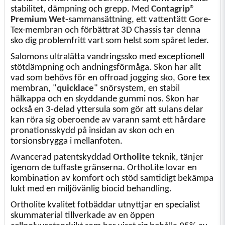
stabilitet, dämpning och grepp. Med
Contagrip®
Premium Wet
-sammansättning, ett vattentätt Gore-
Tex-membran och förbättrat 3D Chassis tar denna
sko dig problemfritt vart som helst som spåret leder.
Salomons ultralätta vandringssko med exceptionell
stötdämpning och andningsförmåga. Skon har allt
vad som behövs för en offroad jogging sko, Gore tex
membran, "
quicklace
" snörsystem, en stabil
hälkappa och en skyddande gummi nos. Skon har
också en 3-delad yttersula som gör att sulans delar
kan röra sig oberoende av varann samt ett hårdare
pronationsskydd på insidan av skon och en
torsionsbrygga i mellanfoten.
Avancerad patentskyddad
Ortholite
teknik, tänjer
igenom de tuffaste gränserna. OrthoLite lovar en
kombination av komfort och stöd samtidigt bekämpa
lukt med en miljövänlig biocid behandling.
Ortholite kvalitet fotbäddar utnyttjar en specialist
skummaterial tillverkade av en öppen