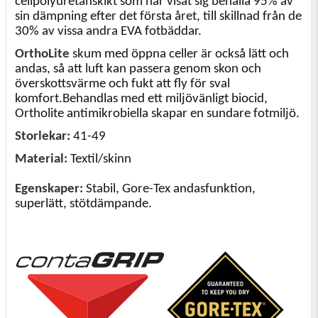
cellpolyuretanskikt som har visat sig behålla 95% av
sin dämpning efter det första året, till skillnad från de
30% av vissa andra EVA fotbäddar.
OrthoLite
skum med öppna celler är också lätt och
andas, så att luft kan passera genom skon och
överskottsvärme och fukt att fly för sval
komfort.Behandlas med ett miljövänligt biocid,
Ortholite antimikrobiella skapar en sundare fotmiljö.
Storlekar:
41-49
Material:
Textil/skinn
Egenskaper:
Stabil, Gore-Tex andasfunktion,
superlätt, stötdämpande.