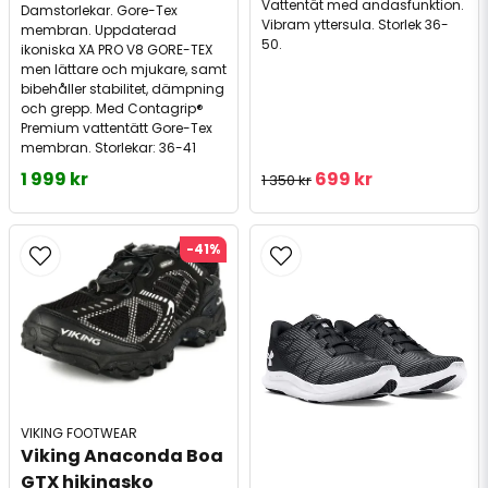
Vattentät med andasfunktion.
Damstorlekar. Gore-Tex
Vibram yttersula. Storlek 36-
membran. Uppdaterad
50.
ikoniska XA PRO V8 GORE-TEX
men lättare och mjukare, samt
bibehåller stabilitet, dämpning
och grepp. Med Contagrip®
Premium vattentätt Gore-Tex
membran. Storlekar: 36-41
1 999 kr
699 kr
1 350 kr
-41%
VIKING FOOTWEAR
Viking Anaconda Boa 
GTX hikingsko