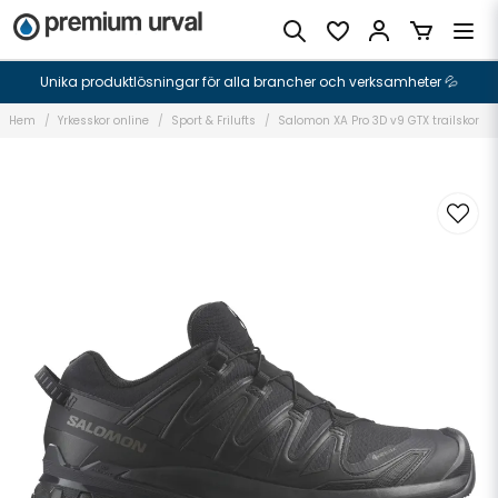
Unika produktlösningar för alla brancher och verksamheter 💦
Hem
Yrkesskor online
Sport & Frilufts
Salomon XA Pro 3D v9 GTX trailskor