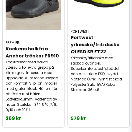
PORTWEST
Portwest 
PREMIER
yrkessko/fritidssko 
Kockens halkfria 
O1 ESD SR FT22
Anchor träskor PR910
Yrkessko/fritidssko med
Kockträskor med halkfri
stickad ovandel.
yttersula för extra grepp på
Superkomfortabel fotbädd
klinkergolv. Innersula med
och dessutom ESD-skydd.
upphöjda kulor för halkskydd
Material: Övre: Flyknit stickad
och komfort. Slip-on-modell
Polyester Sula: EVA/Rubb
med gjuten klack. Hälrem för
Storlekar: 36-48
att fästa runt hälen.
Lättviktsgummi, vattentät av
natur. Storlekar: 3/4, 5/6, 7/8,
9/10 och 10/11.
269 kr
579 kr