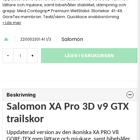
lättare och mjukare, samt bibehåller stabilitet, dämpning och
grepp. Med Contagrip® Premium WetStabil. Storlekar: 41-49.
GoreTex membran. Textil/skinn. Quicklace snabbsnörning
Läs mer
Salomon
Z20052301 41 1/3
LÄGG I VARUKORGEN
-
+
Beskrivning
Salomon XA Pro 3D v9 GTX
trailskor
Uppdaterad version av den ikoniska XA PRO V8
GORE-TEX men lättare och mjukare, samt bibehåller