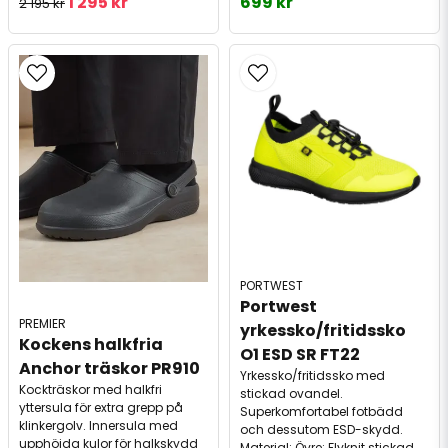
1 295 kr
699 kr
2 195 kr
PORTWEST
Portwest 
PREMIER
yrkessko/fritidssko 
Kockens halkfria 
O1 ESD SR FT22
Anchor träskor PR910
Yrkessko/fritidssko med
Kockträskor med halkfri
stickad ovandel.
yttersula för extra grepp på
Superkomfortabel fotbädd
klinkergolv. Innersula med
och dessutom ESD-skydd.
upphöjda kulor för halkskydd
Material: Övre: Flyknit stickad