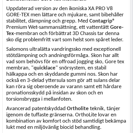
Uppdaterad version av den ikoniska XA PRO V8
GORE-TEX men lättare och mjukare, samt bibehåller
stabilitet, dämpning och grepp. Med
Contagrip®
Premium Wet-sammansättning, ett vattentätt
Gore-
Tex
-membran och förbättrat 3D Chassis tar denna
sko dig problemfritt vart som helst som spåret leder.
Salomons ultralätta vandringssko med exceptionell
stötdämpning och andningsförmåga. Skon har allt
vad som behövs för en offroad jogging sko, Gore tex
membran, "
quicklace
" snörsystem, en stabil
hälkappa och en skyddande gummi nos. Skon har
också en 3-delad yttersula som gör att sulans delar
kan röra sig oberoende av varann samt ett hårdare
pronationsskydd på insidan av skon och en
torsionsbrygga i mellanfoten.
Avancerad patentskyddad
Ortholite
teknik, tänjer
igenom de tuffaste gränserna. OrthoLite lovar en
kombination av komfort och stöd samtidigt bekämpa
lukt med en miljövänlig biocid behandling.