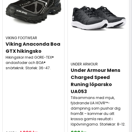
VIKING FOOTWEAR
Viking Anaconda Boa 
GTX hikingsko
Hikingskor med GORE-TEX®
andasfoder och BOA®
UNDER ARMOUR
snörteknik. Storlek: 36-47.
Under Armour Mens 
Charged Speed ​​
Runing löparsko 
UA053
Tillsammans med mjuk,
fjädrande UA HOVR™-
dämpning som pushar dig
framåt – kommer du att
krossa gamla resultat i
löpövningarna. Storlekar: 8-12.