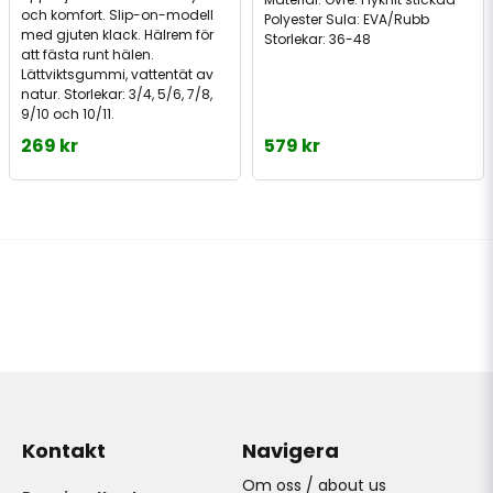
och komfort. Slip-on-modell
Polyester Sula: EVA/Rubb
med gjuten klack. Hälrem för
Storlekar: 36-48
att fästa runt hälen.
Lättviktsgummi, vattentät av
natur. Storlekar: 3/4, 5/6, 7/8,
9/10 och 10/11.
269 kr
579 kr
Kontakt
Navigera
Om oss / about us