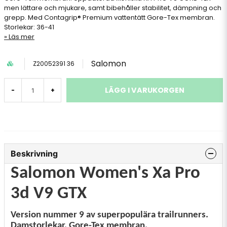
men lättare och mjukare, samt bibehåller stabilitet, dämpning och
grepp. Med Contagrip® Premium vattentätt Gore-Tex membran.
Storlekar: 36-41
Läs mer
Salomon
Z20052391 36
LÄGG I VARUKORGEN
-
+
Beskrivning
Salomon Women's Xa Pro
3d V9 GTX
Version nummer 9 av superpopulära trailrunners.
Damstorlekar. Gore-Tex membran.