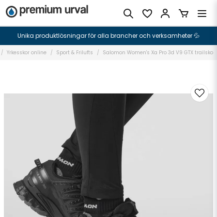
Unika produktlösningar för alla brancher och verksamheter 💦
Yrkesskor online
Sport & Frilufts
Salomon Women's Xa Pro 3d V9 GTX trailsko