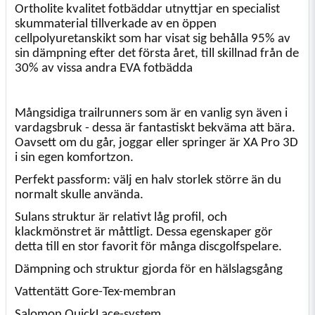
Ortholite kvalitet fotbäddar utnyttjar en specialist
skummaterial tillverkade av en öppen
cellpolyuretanskikt som har visat sig behålla 95% av
sin dämpning efter det första året, till skillnad från de
30% av vissa andra EVA fotbädda
Mångsidiga trailrunners som är en vanlig syn även i
vardagsbruk - dessa är fantastiskt bekväma att bära.
Oavsett om du går, joggar eller springer är XA Pro 3D
i sin egen komfortzon.
Perfekt passform: välj en halv storlek större än du
normalt skulle använda.
Sulans struktur är relativt låg profil, och
klackmönstret är måttligt. Dessa egenskaper gör
detta till en stor favorit för många discgolfspelare.
Dämpning och struktur gjorda för en hälslagsgång
Vattentätt Gore-Tex-membran
Salomon QuickLace-system