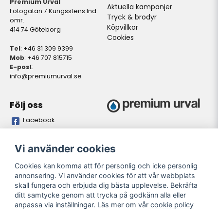
Premium Urval
Aktuella kampanjer
Fotögatan 7 Kungsstens Ind.
Tryck & brodyr
omr.
Köpvillkor
414 74 Göteborg
Cookies
Tel
: +46 31 309 9399
Mob
: +46 707 815715
E-pos
t:
info@premiumurval.se
Följ oss
Facebook
Bankgiro
Plusgiro
Vi använder cookies
5837-9371
528641-4
Cookies kan komma att för personlig och icke personlig
annonsering. Vi använder cookies för att vår webbplats
Öppettider butik
skall fungera och erbjuda dig bästa upplevelse. Bekräfta
Oregelbundet. Önskas
ditt samtycke genom att trycka på godkänn alla eller
personligt besök. Meddela
anpassa via inställningar. Läs mer om vår
cookie policy
önskad tidpunkt så vi kan