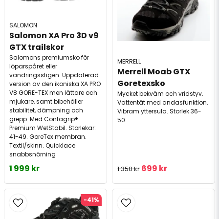
SALOMON
Salomon XA Pro 3D v9 
GTX trailskor
Salomons premiumsko för
MERRELL
löparspåret eller
Merrell Moab GTX 
vandringsstigen. Uppdaterad
Goretexsko
version av den ikoniska XA PRO
V8 GORE-TEX men lättare och
Mycket bekväm och vridstyv.
mjukare, samt bibehåller
Vattentät med andasfunktion.
stabilitet, dämpning och
Vibram yttersula. Storlek 36-
grepp. Med Contagrip®
50.
Premium WetStabil. Storlekar:
41-49. GoreTex membran.
Textil/skinn. Quicklace
snabbsnörning
1 999 kr
699 kr
1 350 kr
-41%