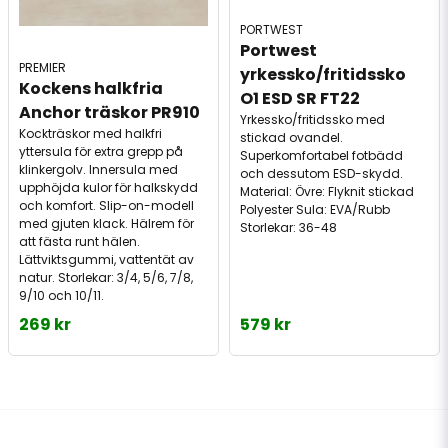
PORTWEST
Portwest 
PREMIER
yrkessko/fritidssko 
Kockens halkfria 
O1 ESD SR FT22
Anchor träskor PR910
Yrkessko/fritidssko med
Kockträskor med halkfri
stickad ovandel.
yttersula för extra grepp på
Superkomfortabel fotbädd
klinkergolv. Innersula med
och dessutom ESD-skydd.
upphöjda kulor för halkskydd
Material: Övre: Flyknit stickad
och komfort. Slip-on-modell
Polyester Sula: EVA/Rubb
med gjuten klack. Hälrem för
Storlekar: 36-48
att fästa runt hälen.
Lättviktsgummi, vattentät av
natur. Storlekar: 3/4, 5/6, 7/8,
9/10 och 10/11.
269 kr
579 kr