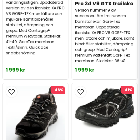
vandringsstigen. Uppdaterad
Pro 3d V9 GTX trailsko
version av den ikoniska XA PRO
Version nummer 9 av
V8 GORE-TEX men lättare och
superpopulära trailrunners.
mjukare, samt bibehåller
Damstorlekar. Gore-Tex
stabilitet, dämpning och
membran. Uppdaterad
grepp. Med Contagrip®
ikoniska XA PRO V8 GORE-TEX
Premium WetStabil. Storlekar:
men lättare och mjukare, samt
41-49. GoreTex membran.
bibehåller stabilitet, dämpning
Textil/skinn. Quicklace
och grepp. Med Contagrip®
snabbsnörning
Premium vattentätt Gore-Tex
membran. Storlekar: 36-41
1 999 kr
1 999 kr
-48%
-41%