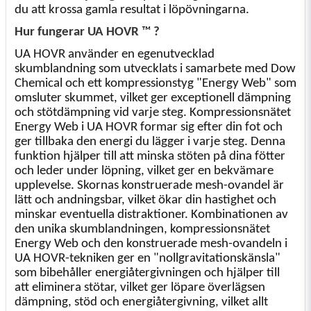
du att krossa gamla resultat i löpövningarna.
Hur fungerar UA HOVR
™
?
UA HOVR använder en egenutvecklad
skumblandning som utvecklats i samarbete med Dow
Chemical och ett kompressionstyg "Energy Web" som
omsluter skummet, vilket ger exceptionell dämpning
och stötdämpning vid varje steg. Kompressionsnätet
Energy Web i UA HOVR formar sig efter din fot och
ger tillbaka den energi du lägger i varje steg. Denna
funktion hjälper till att minska stöten på dina fötter
och leder under löpning, vilket ger en bekvämare
upplevelse. Skornas konstruerade mesh-ovandel är
lätt och andningsbar, vilket ökar din hastighet och
minskar eventuella distraktioner. Kombinationen av
den unika skumblandningen, kompressionsnätet
Energy Web och den konstruerade mesh-ovandeln i
UA HOVR-tekniken ger en "nollgravitationskänsla"
som bibehåller energiåtergivningen och hjälper till
att eliminera stötar, vilket ger löpare överlägsen
dämpning, stöd och energiåtergivning, vilket allt