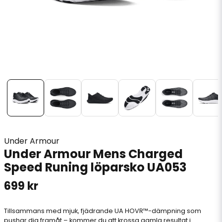
Under Armour
Under Armour Mens Charged
Speed ​​Runing löparsko UA053
699 kr
Tillsammans med mjuk, fjädrande UA HOVR™-dämpning som
pushar dig framåt – kommer du att krossa gamla resultat i