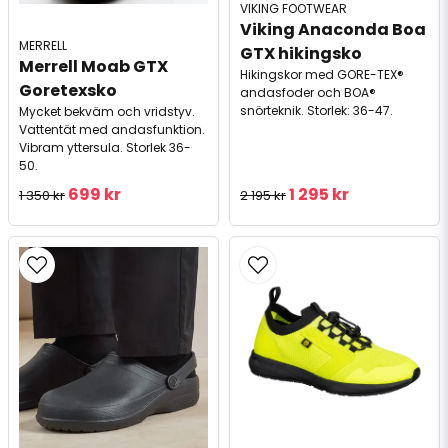
VIKING FOOTWEAR
Viking Anaconda Boa 
MERRELL
GTX hikingsko
Merrell Moab GTX 
Hikingskor med GORE-TEX®
Goretexsko
andasfoder och BOA®
snörteknik. Storlek: 36-47.
Mycket bekväm och vridstyv.
Vattentät med andasfunktion.
Vibram yttersula. Storlek 36-
50.
699 kr
1 295 kr
1 350 kr
2 195 kr