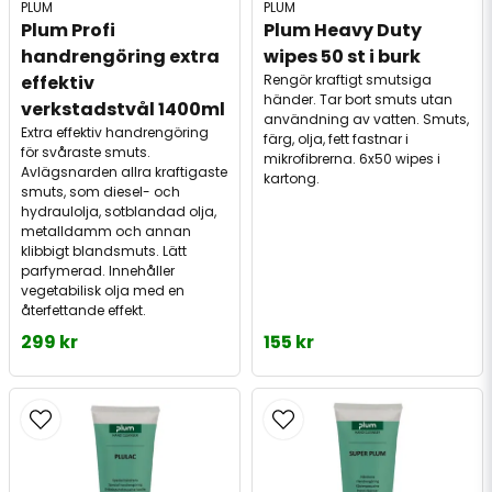
PLUM
PLUM
Plum Profi 
Plum Heavy Duty 
handrengöring extra 
wipes 50 st i burk
effektiv 
Rengör kraftigt smutsiga
händer. Tar bort smuts utan
verkstadstvål 1400ml
användning av vatten. Smuts,
Extra effektiv handrengöring
färg, olja, fett fastnar i
för svåraste smuts.
mikrofibrerna. 6x50 wipes i
Avlägsnarden allra kraftigaste
kartong.
smuts, som diesel- och
hydraulolja, sotblandad olja,
metalldamm och annan
klibbigt blandsmuts. Lätt
parfymerad. Innehåller
vegetabilisk olja med en
återfettande effekt.
299 kr
155 kr