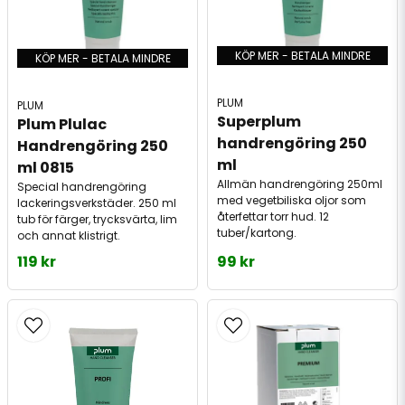
KÖP MER - BETALA MINDRE
KÖP MER - BETALA MINDRE
PLUM
PLUM
Superplum 
Plum Plulac 
handrengöring 250 
Handrengöring 250 
ml
ml 0815
Allmän handrengöring 250ml
Special handrengöring
med vegetbiliska oljor som
lackeringsverkstäder. 250 ml
återfettar torr hud. 12
tub för färger, trycksvärta, lim
tuber/kartong.
och annat klistrigt.
119 kr
99 kr