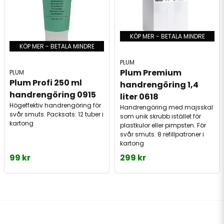
KÖP MER - BETALA MINDRE
KÖP MER - BETALA MINDRE
PLUM
Plum Premium 
PLUM
Plum Profi 250 ml 
handrengöring 1,4 
handrengöring 0915
liter 0618
Högeffektiv handrengöring för
Handrengöring med majsskal
svår smuts. Packsats: 12 tuber i
som unik skrubb istället för
kartong
plastkulor eller pimpsten. För
svår smuts. 8 refillpatroner i
kartong
99 kr
299 kr