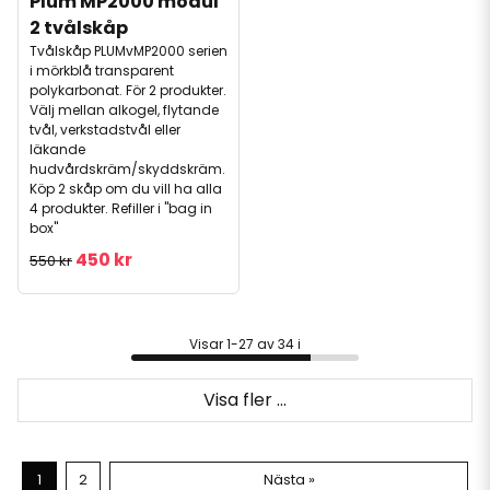
Plum MP2000 modul 
2 tvålskåp
Tvålskåp PLUMvMP2000 serien
i mörkblå transparent
polykarbonat. För 2 produkter.
Välj mellan alkogel, flytande
tvål, verkstadstvål eller
läkande
hudvårdskräm/skyddskräm.
Köp 2 skåp om du vill ha alla
4 produkter. Refiller i "bag in
box"
450 kr
550 kr
Visar 1-27 av 34 i
Visa fler ...
1
2
Nästa »