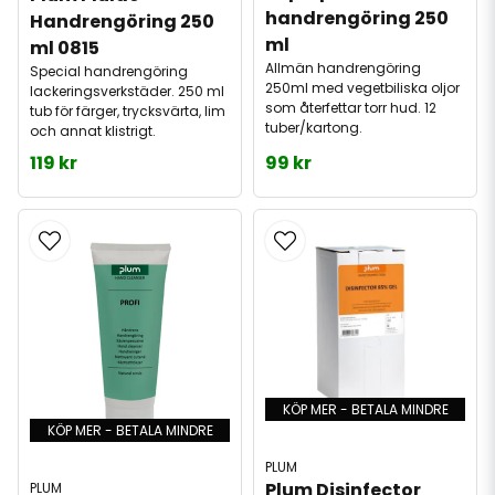
handrengöring 250 
Handrengöring 250 
ml
ml 0815
Allmän handrengöring
Special handrengöring
250ml med vegetbiliska oljor
lackeringsverkstäder. 250 ml
som återfettar torr hud. 12
tub för färger, trycksvärta, lim
tuber/kartong.
och annat klistrigt.
119 kr
99 kr
KÖP MER - BETALA MINDRE
KÖP MER - BETALA MINDRE
PLUM
Plum Disinfector 
PLUM