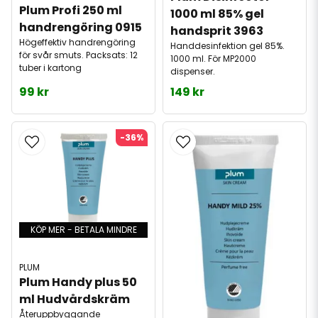
Plum Profi 250 ml 
1000 ml 85% gel 
handrengöring 0915
handsprit 3963
Högeffektiv handrengöring
Handdesinfektion gel 85%.
för svår smuts. Packsats: 12
1000 ml. För MP2000
tuber i kartong
dispenser.
99 kr
149 kr
-36%
KÖP MER - BETALA MINDRE
PLUM
Plum Handy plus 50 
ml Hudvårdskräm
Återuppbyggande