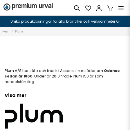
Unika produktlösningar för alla brancher och verksamheter 💦
Hem
Plum
Plum A/S har säte och fabrik i Assens strax söder om
Odense
sedan år 1860
. Under år 2010 firade Plum 150 år som
handelsföretag.
Mer än 40 år har Plum behandlat effektiva och användarvänliga
Visa mer
lösningar till företags handhygien och i ca. 15 år med första-
hjälp-lösningar som gör din arbetsplats till en säkrare plats att
vara Genom ett nära samarbete med framför allt
dermatologer, säkerhetsorganisationer och rådgivande
organisationer har Plum genom åren utvecklat produkter som
värnar om huden.