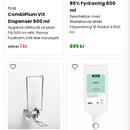
85% Fyrkantig 600 
PLUM
ml
CombiPlum Vit 
Desinfektion med
Dispenser 500 ml
återfettande effekt.
Förpackning 15 flaskor á 600
Hygiensk lätttryckt vit plast.
ml.
För 500 ml refill. Passar
hudkräm, tvål eller handsprit.
1 kr
885 kr
299 kr