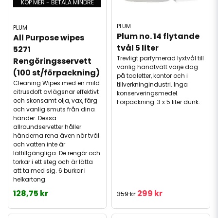
KÖP MER - BETALA MINDRE
PLUM
PLUM
Plum no. 14 flytande 
All Purpose wipes 
tvål 5 liter
5271 
Trevligt parfymerad lyxtvål till
Rengöringsservett 
vanlig handtvätt varje dag
(100 st/förpackning)
på toaletter, kontor och i
Cleaning Wipes med en mild
tillverkningindustri. Inga
citrusdoft avlägsnar effektivt
konserveringsmedel.
och skonsamt olja, vax, färg
Förpackning: 3 x 5 liter dunk.
och vanlig smuts från dina
händer. Dessa
allroundservetter håller
händerna rena även när tvål
och vatten inte är
lättillgängliga. De rengör och
torkar i ett steg och är lätta
att ta med sig. 6 burkar i
helkartong.
128,75 kr
299 kr
359 kr