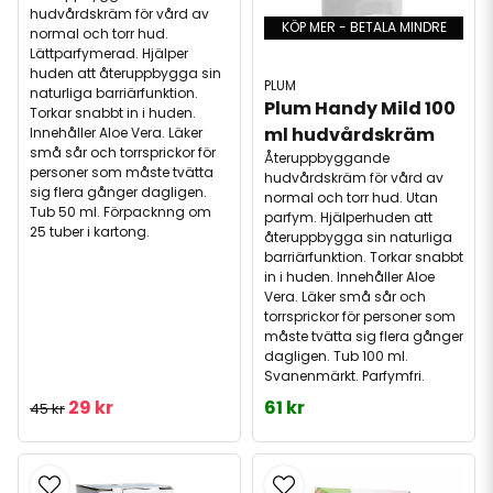
hudvårdskräm för vård av
KÖP MER - BETALA MINDRE
normal och torr hud.
Lättparfymerad. Hjälper
huden att återuppbygga sin
PLUM
naturliga barriärfunktion.
Plum Handy Mild 100 
Torkar snabbt in i huden.
ml hudvårdskräm
Innehåller Aloe Vera. Läker
små sår och torrsprickor för
Återuppbyggande
personer som måste tvätta
hudvårdskräm för vård av
sig flera gånger dagligen.
normal och torr hud. Utan
Tub 50 ml. Förpacknng om
parfym. Hjälperhuden att
25 tuber i kartong.
återuppbygga sin naturliga
barriärfunktion. Torkar snabbt
in i huden. Innehåller Aloe
Vera. Läker små sår och
torrsprickor för personer som
måste tvätta sig flera gånger
dagligen. Tub 100 ml.
Svanenmärkt. Parfymfri.
29 kr
61 kr
45 kr