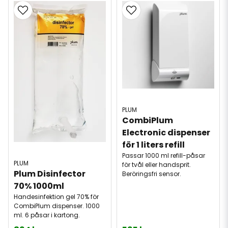
PLUM
CombiPlum 
Electronic dispenser 
för 1 liters refill
Passar 1000 ml refill-påsar
PLUM
för tvål eller handsprit.
Plum Disinfector 
Beröringsfri sensor.
70% 1000ml
Handesinfektion gel 70% för
CombiPlum dispenser. 1000
ml. 6 påsar i kartong.