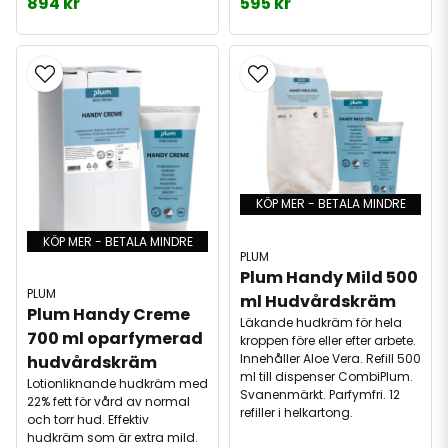
894 kr
595 kr
KÖP MER - BETALA MINDRE
KÖP MER - BETALA MINDRE
PLUM
Plum Handy Mild 500 
PLUM
ml Hudvårdskräm
Plum Handy Creme 
Läkande hudkräm för hela
700 ml oparfymerad 
kroppen före eller efter arbete.
Innehåller Aloe Vera. Refill 500
hudvårdskräm
ml till dispenser CombiPlum.
Lotionliknande hudkräm med
Svanenmärkt. Parfymfri. 12
22% fett för vård av normal
refiller i helkartong.
och torr hud. Effektiv
hudkräm som är extra mild.