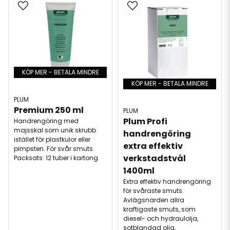
KÖP MER - BETALA MINDRE
KÖP MER - BETALA MINDRE
PLUM
Premium 250 ml
PLUM
Plum Profi 
Handrengöring med
majsskal som unik skrubb
handrengöring 
istället för plastkulor eller
extra effektiv 
pimpsten. För svår smuts.
verkstadstvål 
Packsats: 12 tuber i kartong
1400ml
Extra effektiv handrengöring
för svåraste smuts.
Avlägsnarden allra
kraftigaste smuts, som
diesel- och hydraulolja,
sotblandad olja,