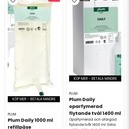
KÖP MER - BETALA MINDRE
PLUM
Plum Daily 
KÖP MER - BETALA MINDRE
oparfymerad 
flytande tvål 1400 ml
PLUM
Plum Daily 1000 ml 
Oparfymerad och ofärgad
flytande tvål 1400 ml. Extra
refillpåse 