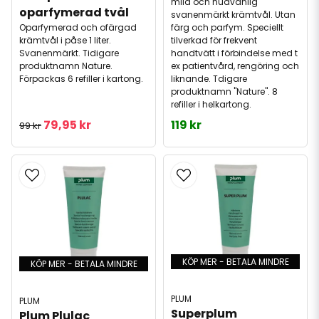
mild och hudvänlig
oparfymerad tvål
svanenmärkt krämtvål. Utan
Oparfymerad och ofärgad
färg och parfym. Speciellt
krämtvål i påse 1 liter.
tilverkad för frekvent
Svanenmärkt. Tidigare
handtvätt i förbindelse med t
produktnamn Nature.
ex patientvård, rengöring och
Förpackas 6 refiller i kartong.
liknande. Tdigare
produktnamn "Nature". 8
refiller i helkartong.
79,95 kr
119 kr
99 kr
KÖP MER - BETALA MINDRE
KÖP MER - BETALA MINDRE
PLUM
PLUM
Superplum 
Plum Plulac 