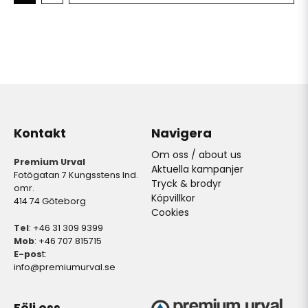
Kontakt
Navigera
Om oss / about us
Premium Urval
Aktuella kampanjer
Fotögatan 7 Kungsstens Ind.
Tryck & brodyr
omr.
Köpvillkor
414 74 Göteborg
Cookies
Tel
: +46 31 309 9399
Mob
: +46 707 815715
E-pos
t:
info@premiumurval.se
Följ oss