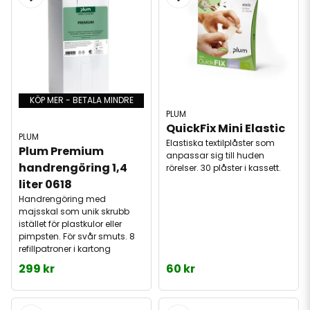
KÖP MER - BETALA MINDRE
PLUM
QuickFix Mini Elastic
PLUM
Elastiska textilplåster som
Plum Premium 
anpassar sig till huden
handrengöring 1,4 
rörelser. 30 plåster i kassett.
liter 0618
Handrengöring med
majsskal som unik skrubb
istället för plastkulor eller
pimpsten. För svår smuts. 8
refillpatroner i kartong
299 kr
60 kr