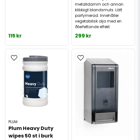
metalldamm och annan
klibbigt blandsmuts. Lätt
parfymerad. Innehåller
vegetabilisk olja med en
återfettande effekt.
115 kr
299 kr
PLUM
Plum Heavy Duty 
wipes 50 st i burk