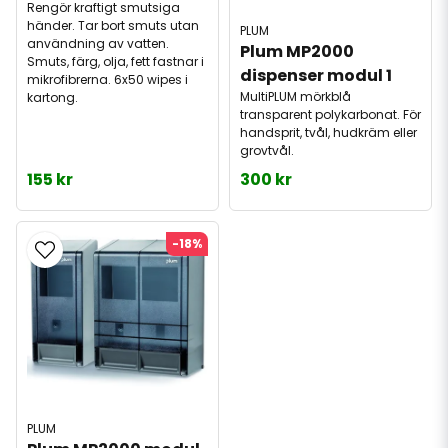
Rengör kraftigt smutsiga
händer. Tar bort smuts utan
PLUM
användning av vatten.
Plum MP2000 
Smuts, färg, olja, fett fastnar i
dispenser modul 1
mikrofibrerna. 6x50 wipes i
MultiPLUM mörkblå
kartong.
transparent polykarbonat. För
handsprit, tvål, hudkräm eller
grovtvål.
155 kr
300 kr
-18%
PLUM