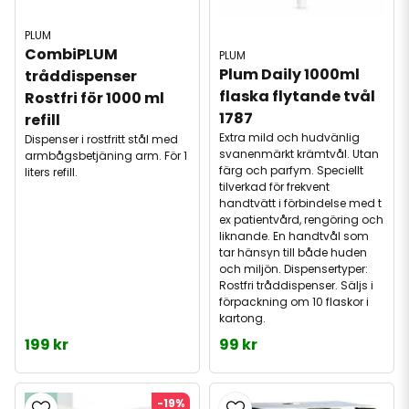
PLUM
CombiPLUM 
PLUM
Plum Daily 1000ml 
tråddispenser 
flaska flytande tvål 
Rostfri för 1000 ml 
1787
refill
Extra mild och hudvänlig
Dispenser i rostfritt stål med
svanenmärkt krämtvål. Utan
armbågsbetjäning arm. För 1
färg och parfym. Speciellt
liters refill.
tilverkad för frekvent
handtvätt i förbindelse med t
ex patientvård, rengöring och
liknande. En handtvål som
tar hänsyn till både huden
och miljön. Dispensertyper:
Rostfri tråddispenser. Säljs i
förpackning om 10 flaskor i
kartong.
199 kr
99 kr
-19%