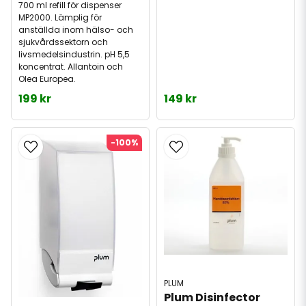
700 ml refill för dispenser
MP2000. Lämplig för
anställda inom hälso- och
sjukvårdssektorn och
livsmedelsindustrin. pH 5,5
koncentrat. Allantoin och
Olea Europea.
199 kr
149 kr
-100%
PLUM
Plum Disinfector 