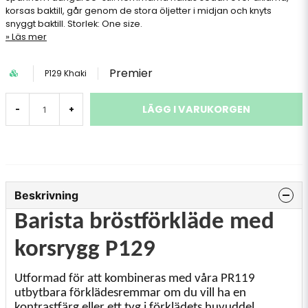
korsas baktill, går genom de stora öljetter i midjan och knyts
snyggt baktill. Storlek: One size.
Läs mer
Premier
P129 Khaki
LÄGG I VARUKORGEN
-
+
Beskrivning
Barista bröstförkläde med
korsrygg P129
Utformad för att kombineras med våra PR119
utbytbara förklädesremmar om du vill ha en
kontrastfärg eller ett tyg i förklädets huvuddel.