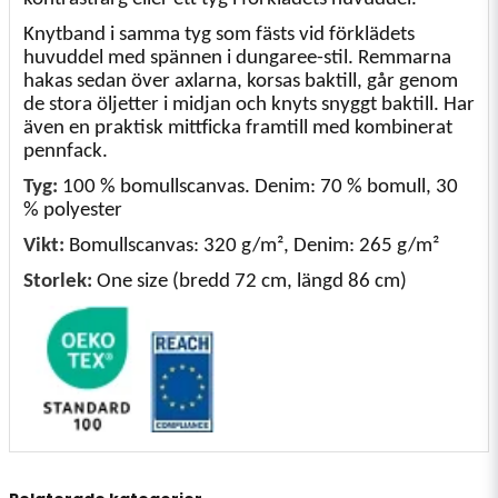
Knytband i samma tyg som fästs vid förklädets
huvuddel med spännen i dungaree-stil. Remmarna
hakas sedan över axlarna, korsas baktill, går genom
de stora öljetter i midjan och knyts snyggt baktill. Har
även en praktisk mittficka framtill med kombinerat
pennfack.
Tyg:
100 % bomullscanvas. Denim: 70 % bomull, 30
% polyester
Vikt:
Bomullscanvas: 320 g/m², Denim: 265 g/m²
Storlek:
One size (bredd 72 cm, längd 86 cm)