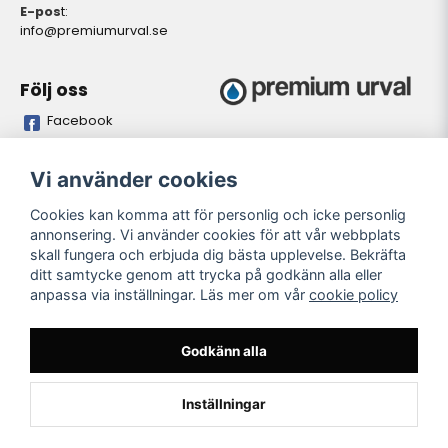
E-pos
t:
info@premiumurval.se
Följ oss
Facebook
Bankgiro
Plusgiro
Vi använder cookies
5837-9371
528641-4
Cookies kan komma att för personlig och icke personlig
annonsering. Vi använder cookies för att vår webbplats
Öppettider butik
skall fungera och erbjuda dig bästa upplevelse. Bekräfta
Oregelbundet. Önskas
ditt samtycke genom att trycka på godkänn alla eller
personligt besök. Meddela
anpassa via inställningar. Läs mer om vår
cookie policy
önskad tidpunkt så vi kan
garantera personal på plats i
butiken..
Godkänn alla
Inställningar
Powered by Nyehandel AB