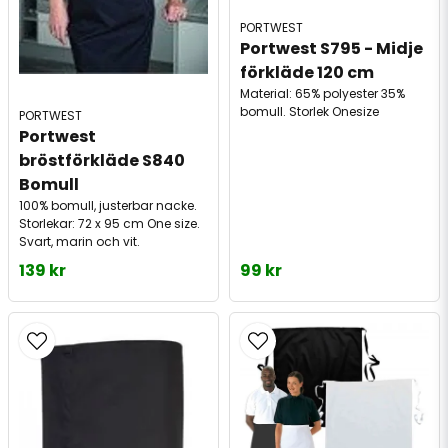
PORTWEST
Portwest S795 - Midje 
förkläde 120 cm
Material: 65% polyester 35%
bomull. Storlek Onesize
PORTWEST
Portwest 
bröstförkläde S840 
Bomull
100% bomull, justerbar nacke.
Storlekar: 72 x 95 cm One size.
Svart, marin och vit.
139 kr
99 kr