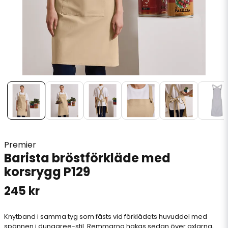
Premier
Barista bröstförkläde med
korsrygg P129
245 kr
Knytband i samma tyg som fästs vid förklädets huvuddel med
spännen i dungaree-stil. Remmarna hakas sedan över axlarna,