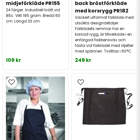
midjeförkläde PR155
back bröstförkläde 
24 färger. Industriell tvätt vid
med korsrygg PR182
85c. Vikt 195 gram. Bredd 60
Vackert utformat förkläde med
cm. Längd 33 cm.
utsökta designdetaljer.
Förklädets remmar har en
korsad rygg, är tillverkade i en
enfärgad fiskbensväv och
fästa vid förklädet med öljetter
med spännen. Tvättas i 60°C.
109 kr
249 kr