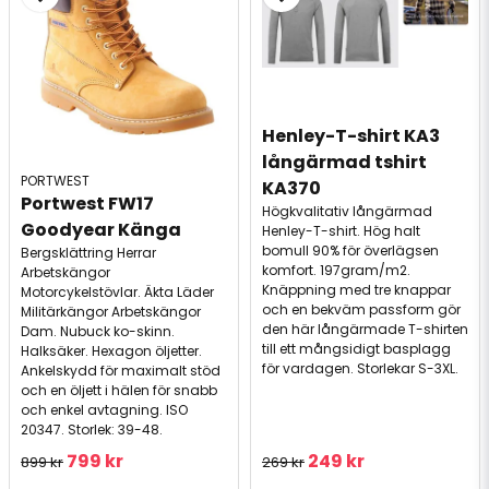
Henley-T-shirt KA3 
långärmad tshirt 
PORTWEST
KA370
Portwest FW17 
Högkvalitativ långärmad
Goodyear Känga
Henley-T-shirt. Hög halt
bomull 90% för överlägsen
Bergsklättring Herrar
komfort. 197gram/m2.
Arbetskängor
Knäppning med tre knappar
Motorcykelstövlar. Äkta Läder
och en bekväm passform gör
Militärkängor Arbetskängor
den här långärmade T-shirten
Dam. Nubuck ko-skinn.
till ett mångsidigt basplagg
Halksäker. Hexagon öljetter.
för vardagen. Storlekar S-3XL.
Ankelskydd för maximalt stöd
och en öljett i hälen för snabb
och enkel avtagning. ISO
20347. Storlek: 39-48.
799 kr
249 kr
899 kr
269 kr