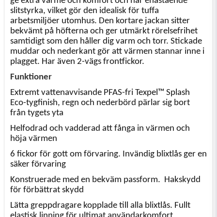
ge extra värme och komfort och har enastående
slitstyrka, vilket gör den idealisk för tuffa
arbetsmiljöer utomhus. Den kortare jackan sitter
bekvämt på höfterna och ger utmärkt rörelsefrihet
samtidigt som den håller dig varm och torr. Stickade
muddar och nederkant gör att värmen stannar inne i
plagget. Har även 2-vägs frontfickor.
Funktioner
Extremt vattenavvisande PFAS-fri Texpel™ Splash
Eco-tygfinish, regn och nederbörd pärlar sig bort
från tygets yta
Helfodrad och vadderad att fånga in värmen och
höja värmen
6 fickor för gott om förvaring. Invändig blixtlås ger en
säker förvaring
Konstruerade med en bekväm passform.
Hakskydd
för förbättrat skydd
Lätta greppdragare kopplade till alla blixtlås. Fullt
elastisk linning för ultimat användarkomfort