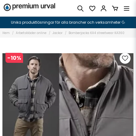
Unika produktlösningar för alla brancher och verksamheter 💦
Hem
Arbetskläder online
Jackor
Bomberjacka KA4 streetwear KA360
-
10
%