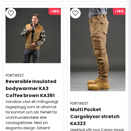
-16%
-14%
PORTWEST
Reversible Insulated 
bodywarmer KA3 
Coffee brown KA361
Vändbar väst ett mångsidigt
PORTWEST
lagerplagg som är utformat
Multi Pocket 
för komfort och stil. Perfekt för
Cargobyxor stretch 
utomhusaktiviteter eller
vardagskläder. Med sin
KA323
eleganta design. Extremt
Upptäck vår nya Cargo-byxor