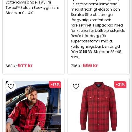
vattenavvisande PFAS-fri
i slitstarkt bomullsmaterial
Texpel™ Splash Eco-tygfinish.
med stretchigt elastan och
Storlekar S - 4XL.
Seratex Stretch som ger
långvarig komfort och
rörelsefrihet. Fullpackad med
funktioner för bättre prestanda.
Resår i ländrygg för
superpassform i midja.
Förlängningsbar benlängd
från 31 till 33. Storlekar 28-48
tum.
577 kr
656 kr
688 kr
766 kr
-17%
-21%