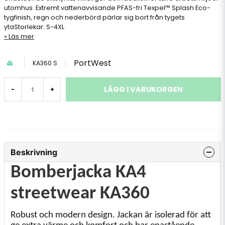
utomhus. Extremt vattenavvisande PFAS-fri Texpel™ Splash Eco-
tygfinish, regn och nederbörd pärlar sig bort från tygets
ytaStorlekar: S-4XL
Läs mer
PortWest
KA360 S
LÄGG I VARUKORGEN
-
+
Beskrivning
Bomberjacka KA4
streetwear KA360
Robust och modern design. Jackan är isolerad för att