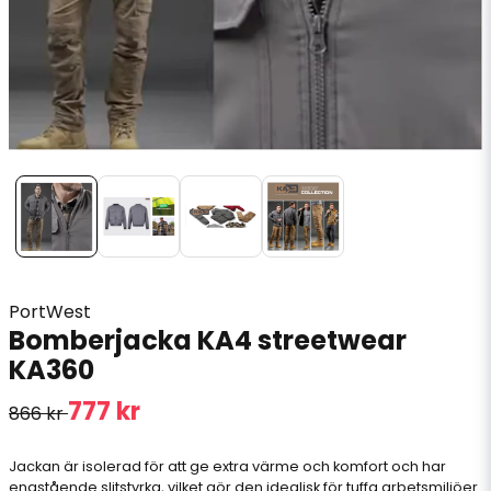
PortWest
Bomberjacka KA4 streetwear
KA360
777 kr
866 kr
Jackan är isolerad för att ge extra värme och komfort och har
enastående slitstyrka, vilket gör den idealisk för tuffa arbetsmiljöer