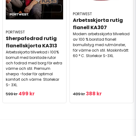
PORTWEST
Arbetsskjorta rutig 
flanell KA307
PORTWEST
Modern arbetsskjorta tillverkad
Sherpafodrad rutig 
av 100 % borstad flanell
flanellskjorta KA313
bomullstyg med rutmönster,
för värme och stil. Maskintvätt
Arbetsskjorta tillverkad i 100%
60 ° C. Storlekar S-3XL.
bomull med borstade rutor
och fodrad med borg för extra
värme och stil. Premium
sherpa -foder för optimal
komfort och värme. Storlekar
S- 3XL.
499 kr
388 kr
599 kr
489 kr