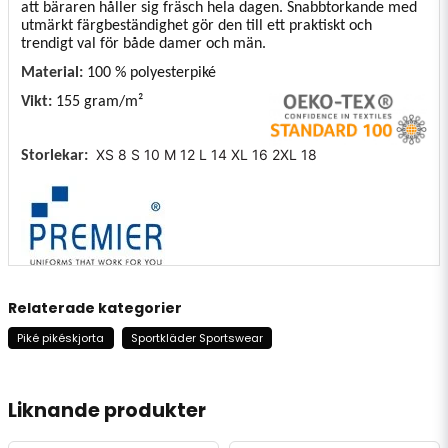
att bäraren håller sig fräsch hela dagen. Snabbtorkande med
utmärkt färgbeständighet gör den till ett praktiskt och
trendigt val för både damer och män.
Material:
100 % polyesterpiké
Vikt:
155 gram/m²
XS
8
S
10
M
12
L
14
XL
16
2XL
18
Storlekar:
Relaterade kategorier
Piké pikéskjorta
Sportkläder Sportswear
Liknande produkter