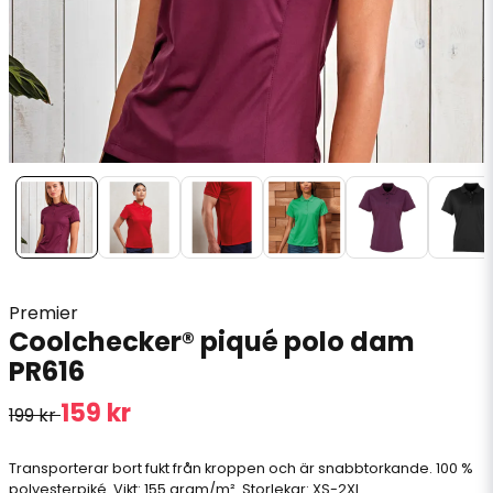
Premier
Coolchecker® piqué polo dam
PR616
159 kr
199 kr
Transporterar bort fukt från kroppen och är snabbtorkande. 100 %
polyesterpiké. Vikt: 155 gram/m². Storlekar: XS-2XL.