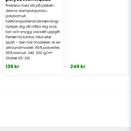
Prestera med stil på jobbet i
denna dampolojacka i
polybomull.
fukttransporterande teknologi
hjälper dig att hålla dig sval,
torr och snygg oavsett uppgift.
Perfekt för kontor, fritid eller
sport – den här modellen är en
allroundmodell. 65% polyester,
35% bomull. Vikt: 200 g/m².
Storlek XS-2XL.
139 kr
249 kr