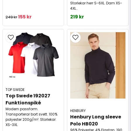
Storlekar herr S-6XL. Dam XS-
4XL..
155 kr
219 kr
249 kr
TOP SWEDE
Top Swede 192027 
Funktionspiké
Modern passform.
HENBURY
Transporterar bort svett. 100%
Henbury Long sleeve 
polyester 200g/m². Storlekar:
Polo HB020
XS-3XL
96% Polyester, 4% Elastan. 190