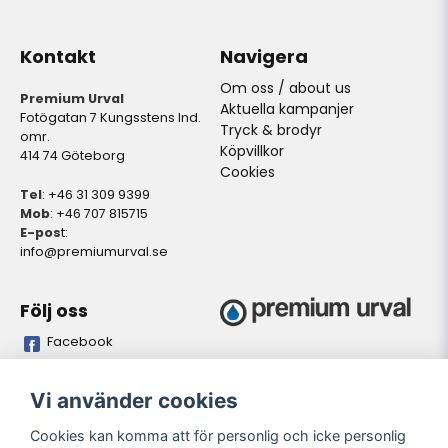
Kontakt
Navigera
Om oss / about us
Premium Urval
Aktuella kampanjer
Fotögatan 7 Kungsstens Ind.
Tryck & brodyr
omr.
Köpvillkor
414 74 Göteborg
Cookies
Tel
: +46 31 309 9399
Mob
: +46 707 815715
E-pos
t:
info@premiumurval.se
Följ oss
Facebook
Bankgiro
Plusgiro
Vi använder cookies
5837-9371
528641-4
Cookies kan komma att för personlig och icke personlig