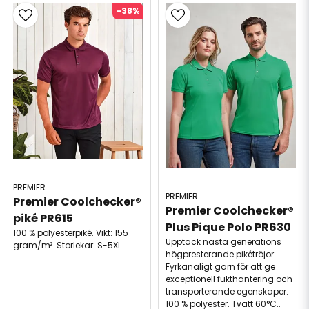
-38%
PREMIER
PREMIER
Premier Coolchecker® 
Premier Coolchecker® 
piké PR615
Plus Pique Polo PR630
100 % polyesterpiké. Vikt: 155
Upptäck nästa generations
gram/m². Storlekar: S-5XL.
högpresterande pikétröjor.
Fyrkanaligt garn för att ge
exceptionell fukthantering och
transporterande egenskaper.
100 % polyester. Tvätt 60°C..