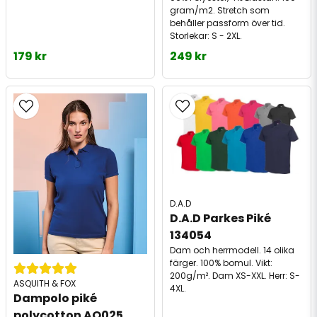
gram/m2. Stretch som
behåller passform över tid.
Storlekar: S - 2XL.
179 kr
249 kr
D.A.D
D.A.D Parkes Piké 
134054
Dam och herrmodell. 14 olika
färger. 100% bomul. Vikt:
200g/m². Dam XS-XXL. Herr: S-
ASQUITH & FOX
4XL.
Dampolo piké 
polycotton AQ025