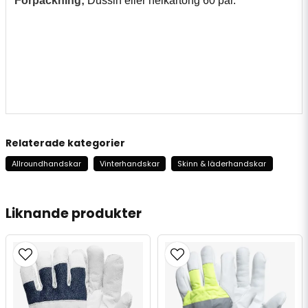
Förpackning;
Dussin eller helkartong 60 par.
Relaterade kategorier
Allroundhandskar
Vinterhandskar
Skinn & läderhandskar
Liknande produkter