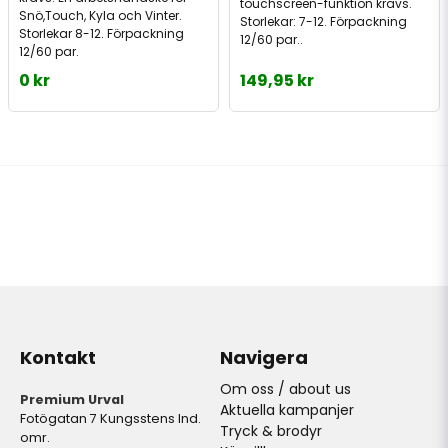
touchscreen-funktion krävs.
Snö,Touch, Kyla och Vinter.
Storlekar: 7-12. Förpackning
Storlekar 8-12. Förpackning
12/60 par..
12/60 par.
0 kr
149,95 kr
Kontakt
Navigera
Om oss / about us
Premium Urval
Aktuella kampanjer
Fotögatan 7 Kungsstens Ind.
Tryck & brodyr
omr.