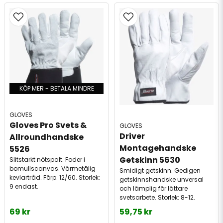
KÖP MER - BETALA MINDRE
GLOVES
Gloves Pro Svets & 
GLOVES
Driver 
Allroundhandske 
Montagehandske 
5526
Getskinn 5630
Slitstarkt nötspalt. Foder i
bomullscanvas. Värmetålig
Smidigt getskinn. Gedigen
kevlartråd. Förp. 12/60. Storlek:
getskinnshandske unversal
9 endast.
och lämplig för lättare
svetsarbete. Storlek: 8-12.
69 kr
59,75 kr