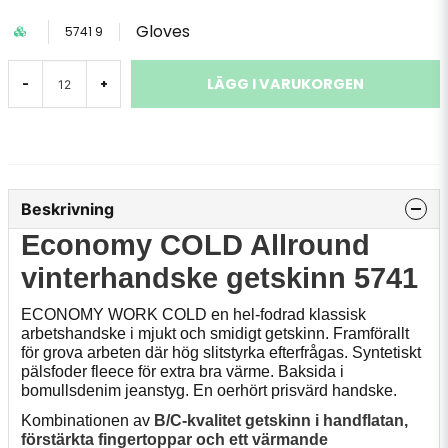
Gloves
5741 9
LÄGG I VARUKORGEN
-
+
Beskrivning
Economy COLD Allround
vinterhandske getskinn 5741
ECONOMY WORK COLD en hel-fodrad klassisk
arbetshandske i mjukt och smidigt getskinn. Framförallt
för grova arbeten där hög slitstyrka efterfrågas. Syntetiskt
pälsfoder fleece för extra bra värme. Baksida i
bomullsdenim jeanstyg. En oerhört prisvärd handske.
Kombinationen av
B/C-kvalitet getskinn i handflatan,
förstärkta fingertoppar och ett värmande