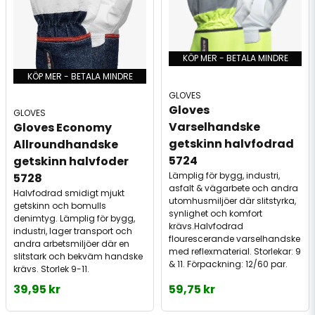
KÖP MER - BETALA MINDRE
KÖP MER - BETALA MINDRE
GLOVES
Gloves 
GLOVES
Varselhandske 
Gloves Economy 
getskinn halvfodrad 
Allroundhandske 
5724
getskinn halvfoder 
Lämplig för bygg, industri,
5728
asfalt & vägarbete och andra
Halvfodrad smidigt mjukt
utomhusmiljöer där slitstyrka,
getskinn och bomulls
synlighet och komfort
denimtyg. Lämplig för bygg,
krävs.Halvfodrad
industri, lager transport och
flourescerande varselhandske
andra arbetsmiljöer där en
med reflexmaterial. Storlekar: 9
slitstark och bekväm handske
& 11. Förpackning: 12/60 par.
krävs. Storlek 9-11.
39,95 kr
59,75 kr