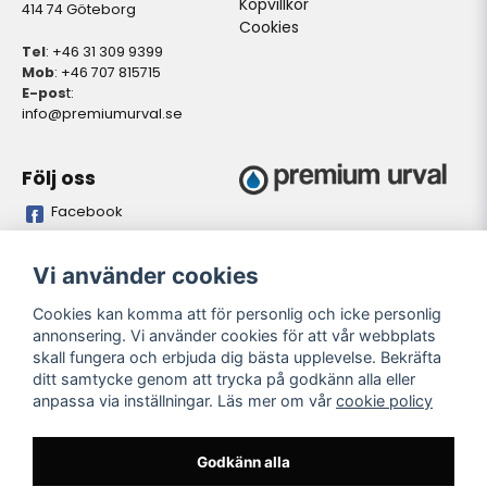
Köpvillkor
414 74 Göteborg
Cookies
Tel
: +46 31 309 9399
Mob
: +46 707 815715
E-pos
t:
info@premiumurval.se
Följ oss
Facebook
Bankgiro
Plusgiro
Vi använder cookies
5837-9371
528641-4
Cookies kan komma att för personlig och icke personlig
annonsering. Vi använder cookies för att vår webbplats
Öppettider butik
skall fungera och erbjuda dig bästa upplevelse. Bekräfta
Oregelbundet. Önskas
ditt samtycke genom att trycka på godkänn alla eller
personligt besök. Meddela
anpassa via inställningar. Läs mer om vår
cookie policy
önskad tidpunkt så vi kan
garantera personal på plats i
butiken..
Godkänn alla