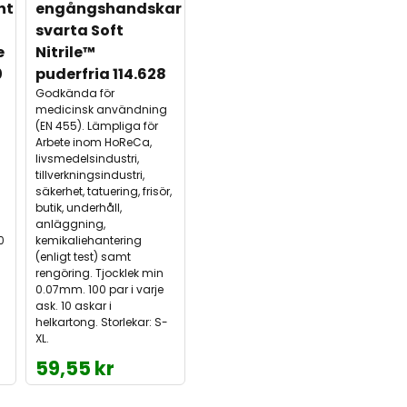
nt 
engångshandskar 
svarta Soft 
 
Nitrile™ 
0
puderfria 114.628
Godkända för
medicinsk användning
(EN 455). Lämpliga för
Arbete inom HoReCa,
livsmedelsindustri,
tillverkningsindustri,
.
säkerhet, tatuering, frisör,
butik, underhåll,
anläggning,
0
kemikaliehantering
(enligt test) samt
rengöring. Tjocklek min
0.07mm. 100 par i varje
ask. 10 askar i
helkartong. Storlekar: S-
XL.
59,55 kr