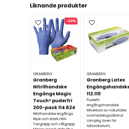
Liknande produkter
-23%
GRANBERG
GRANBERG
Granberg 
Granberg Latex 
Nitrilhandske 
Engångshandske
Engångs Magic 
112.110
Touch® puderfri 
Puderfri
engångshandske
200-pack 114.624
tillverkad av naturlatex.
Nitrilhandske engångs.
Livsmedelsgodkänd.
Mjuk och stark nitril.
Lämplig även för
Torrgrepp och våtgrepp.
laboratorium,