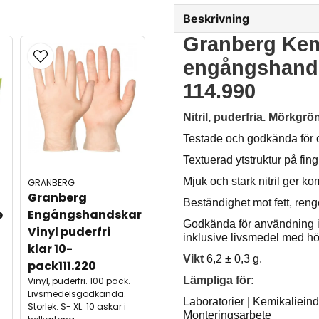
Beskrivning
Granberg Kem
engångshands
114.990
Nitril, puderfria. Mörkgrö
Testade och godkända för 
Textuerad ytstruktur på fing
Mjuk och stark nitril ger k
GRANBERG
Granberg 
Beständighet mot fett, ren
 
Engångshandskar 
Godkända för användning i 
Vinyl puderfri 
inklusive livsmedel med hög
klar 10-
Vikt
6,2 ± 0,3 g.
pack111.220
Lämpliga för:
Vinyl, puderfri. 100 pack.
Livsmedelsgodkända.
Laboratorier | Kemikalieindu
Storlek: S- XL. 10 askar i
Monteringsarbete