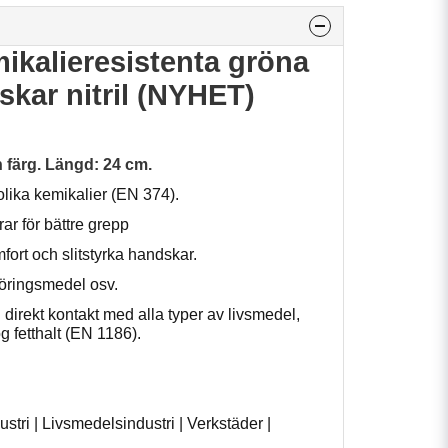
ikalieresistenta gröna
kar nitril (NYHET)
n färg. Längd: 24 cm.
olika kemikalier (EN 374).
rar för bättre grepp
omfort och slitstyrka handskar.
göringsmedel osv.
direkt kontakt med alla typer av livsmedel,
 fetthalt (EN 1186).
stri | Livsmedelsindustri | Verkstäder |