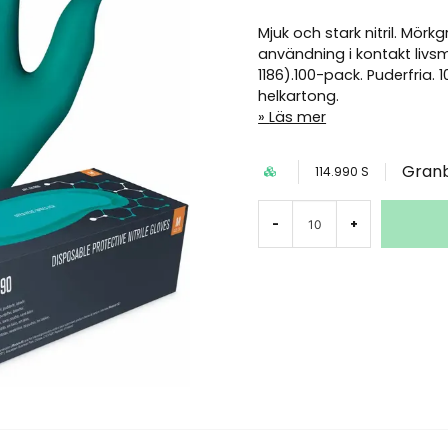
Mjuk och stark nitril. Mör
användning i kontakt livsm
1186).100-pack. Puderfria. 10
helkartong.
Läs mer
Gran
114.990 S
-
+