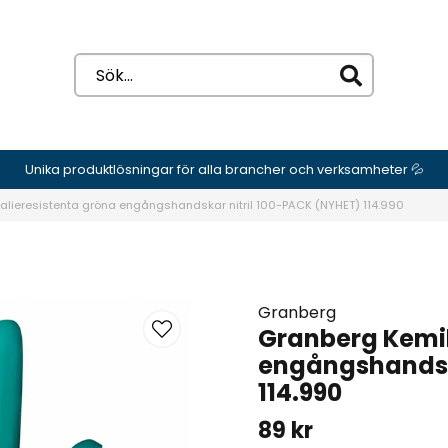
Unika produktlösningar för alla brancher och verksamheter 💦
lieresistenta gröna engångshandskar nitril 100-PACK (NYHET) 114.990
Granberg
Granberg Kemik
engångshandska
114.990
89 kr