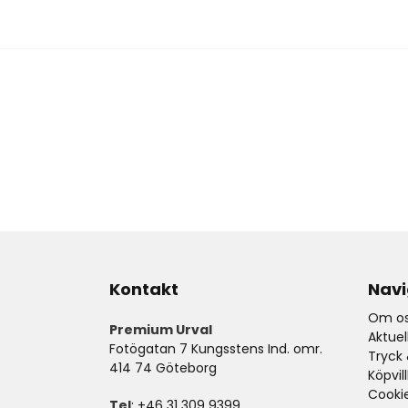
Kontakt
Navi
Om os
Premium Urval
Aktue
Fotögatan 7 Kungsstens Ind. omr.
Tryck 
414 74 Göteborg
Köpvil
Cooki
Tel
: +46 31 309 9399