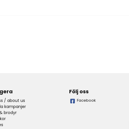
gera
Följ oss
s / about us
Facebook
lla kampanjer
& brodyr
lkor
es