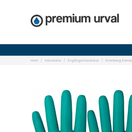
Hem
Handskar
Engångshandskar
Granberg Kemika