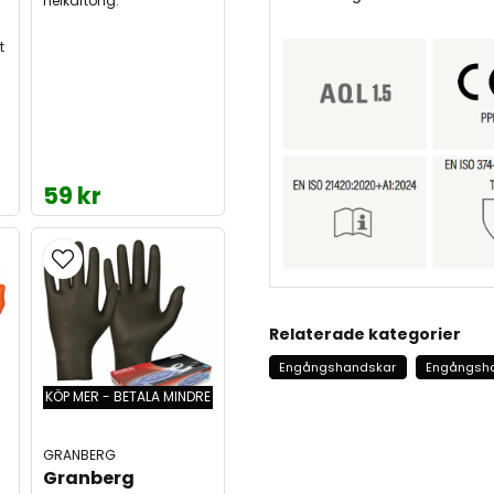
helkartong.
t
59 kr
Relaterade kategorier
Engångshandskar
Engångsh
KÖP MER - BETALA MINDRE
GRANBERG
Granberg 