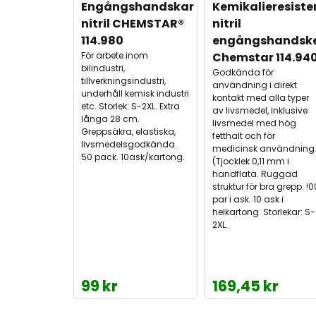
Engångshandskar 
Kemikalieresiste
nitril CHEMSTAR® 
nitril 
114.980
engångshandske
För arbete inom
Chemstar 114.94
bilindustri,
Godkända för
tillverkningsindustri,
användning i direkt
underhåll kemisk industri
kontakt med alla typer
etc. Storlek: S-2XL. Extra
av livsmedel, inklusive
långa 28 cm.
livsmedel med hög
Greppsäkra, elastiska,
fetthalt och för
livsmedelsgodkända.
medicinsk användning
50 pack. 10ask/kartong.
(Tjocklek 0,11 mm i
handflata. Ruggad
struktur för bra grepp. !0
par i ask. 10 ask i
helkartong. Storlekar: S-
2XL.
99 kr
169,45 kr