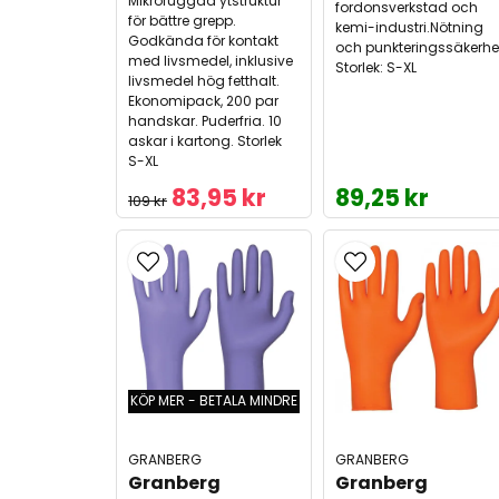
Mikroruggad ytstruktur
fordonsverkstad och
för bättre grepp.
kemi-industri.Nötning
Godkända för kontakt
och punkteringssäkerhe
med livsmedel, inklusive
Storlek: S-XL
livsmedel hög fetthalt.
Ekonomipack, 200 par
handskar. Puderfria. 10
askar i kartong. Storlek
S-XL
83,95 kr
89,25 kr
109 kr
KÖP MER - BETALA MINDRE
GRANBERG
GRANBERG
Granberg 
Granberg 