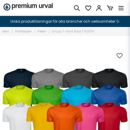
Unika produktlösningar för alla brancher och verksamheter 💦
Hem
Profilkläder
Pikéer
Grizzly T-Shirt Rock T 150374