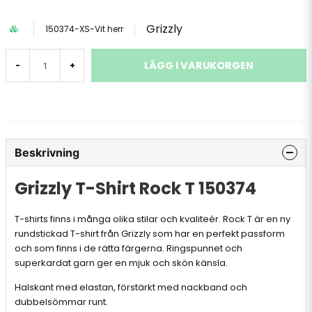
Grizzly
150374-XS-Vit herr
LÄGG I VARUKORGEN
-
+
Beskrivning
Grizzly T-Shirt Rock T 150374
T-shirts finns i många olika stilar och kvaliteér. Rock T är en ny
rundstickad T-shirt från Grizzly som har en perfekt passform
och som finns i de rätta färgerna. Ringspunnet och
superkardat garn ger en mjuk och skön känsla.
Halskant med elastan, förstärkt med nackband och
dubbelsömmar runt.