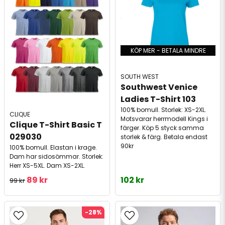
KÖP MER - BETALA MINDRE
SOUTH WEST
Southwest Venice 
Ladies T-Shirt 103
100% bomull. Storlek: XS-2XL.
CLIQUE
Motsvarar herrmodell Kings i
Clique T-Shirt Basic T 
färger. Köp 5 styck samma
029030
storlek & färg. Betala endast
90kr
100% bomull. Elastan i krage.
Dam har sidosömmar. Storlek:
Herr XS-5XL. Dam XS-2XL.
89 kr
102 kr
99 kr
-28%