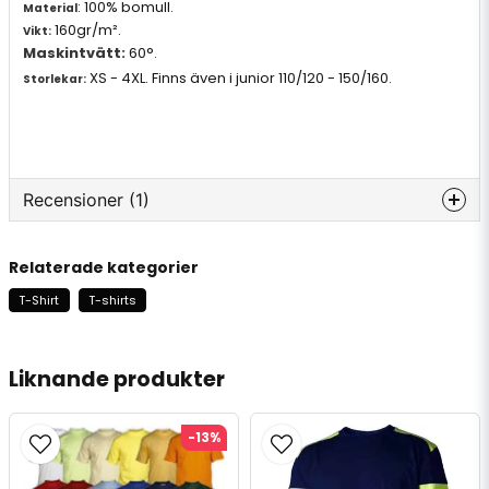
: 100% bomull.
Material
160gr/m².
Vikt:
Maskintvätt:
60­°.
XS - 4XL. Finns även i junior 110/120 - 150/160.
Storlekar:
Recensioner (1)
Malin
Relaterade kategorier
för 7 månader sedan
T-Shirt
T-shirts
Liknande produkter
-13%