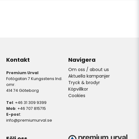
Kontakt
Navigera
Om oss / about us
Premium Urval
Aktuella kampanjer
Fotögatan 7 Kungsstens Ind.
Tryck & brodyr
omr.
Köpvillkor
414 74 Göteborg
Cookies
Tel
: +46 31 309 9399
Mob
: +46 707 815715
E-pos
t:
info@premiumurval.se
Följ oss