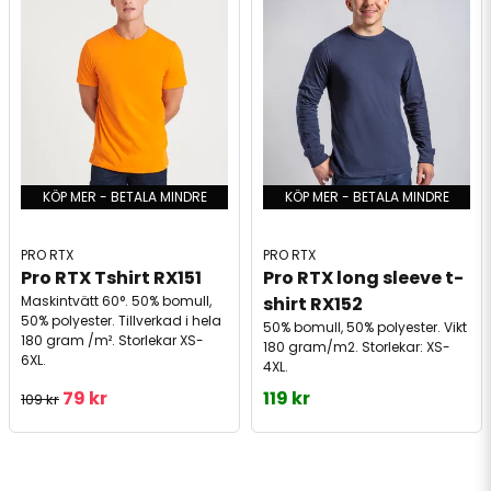
KÖP MER - BETALA MINDRE
KÖP MER - BETALA MINDRE
PRO RTX
PRO RTX
Pro RTX Tshirt RX151
Pro RTX long sleeve t-
Maskintvätt 60°. 50% bomull,
shirt RX152
50% polyester. Tillverkad i hela
50% bomull, 50% polyester. Vikt
180 gram /m². Storlekar XS-
180 gram/m2. Storlekar: XS-
6XL.
4XL.
79 kr
119 kr
109 kr