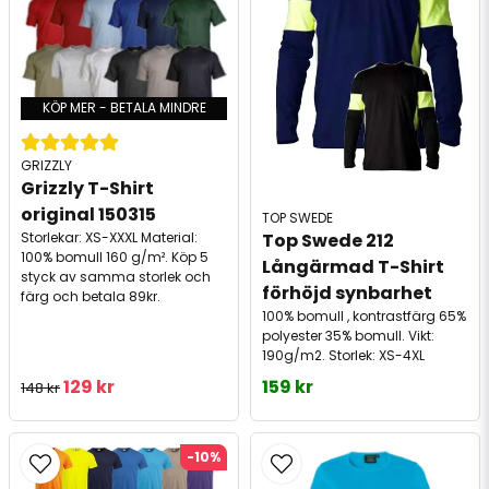
KÖP MER - BETALA MINDRE
GRIZZLY
Grizzly T-Shirt 
original 150315
TOP SWEDE
Top Swede 212 
Storlekar: XS-XXXL Material:
100% bomull 160 g/m². Köp 5
Långärmad T-Shirt 
styck av samma storlek och
förhöjd synbarhet
färg och betala 89kr.
100% bomull , kontrastfärg 65%
polyester 35% bomull. Vikt:
190g/m2. Storlek: XS-4XL
129 kr
159 kr
148 kr
-10%