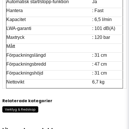
Automatisk start/stopp-funktion
Ja
Hantera
: Fast
Kapacitet
: 6,5 l/min
LWA-garanti
: 101 dB(A)
Maxtryck
: 120 bar
Mått
Förpackningslängd
: 31 cm
Förpackningsbredd
: 47 cm
Förpackningshöjd
: 31 cm
Nettovikt
6,7 kg
Relaterade kategorier
Verktyg & Redskap