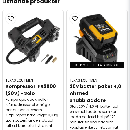
Liknande produkter
KÖP MER - BETALA MINDRE
TEXAS EQUIPMENT
TEXAS EQUIPMENT
Kompressor IFX2000 
20V batteripaket 4,0 
(20V) - Solo
Ah med 
Pumpa upp däck, bollar,
snabbladdare
luftmadrasser eller något
Stort 20V / 4,0 Ah batteri och
annat. Och eftersom
en snabbladdare som kan
luftpumpen bara väger 0,9 kg
ladda batteriet helt på 120
utan batteri) är den lätt och
minuter. Snabbladdaren
lätt att bära eller flytta runt.
kopplas enkelt till ett vanligt