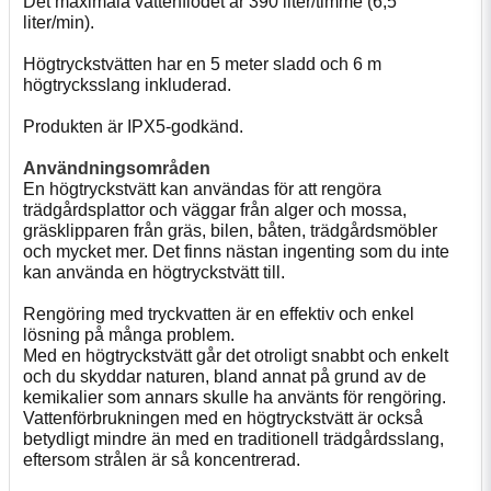
Det maximala vattenflödet är 390 liter/timme (6,5
liter/min).
Högtryckstvätten har en 5 meter sladd och 6 m
högtrycksslang inkluderad.
Produkten är IPX5-godkänd.
Användningsområden
En högtryckstvätt kan användas för att rengöra
trädgårdsplattor och väggar från alger och mossa,
gräsklipparen från gräs, bilen, båten, trädgårdsmöbler
och mycket mer. Det finns nästan ingenting som du inte
kan använda en högtryckstvätt till.
Rengöring med tryckvatten är en effektiv och enkel
lösning på många problem.
Med en högtryckstvätt går det otroligt snabbt och enkelt
och du skyddar naturen, bland annat på grund av de
kemikalier som annars skulle ha använts för rengöring.
Vattenförbrukningen med en högtryckstvätt är också
betydligt mindre än med en traditionell trädgårdsslang,
eftersom strålen är så koncentrerad.