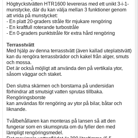
Högtryckstvätten HTR1600 levereras med ett unikt 3-i-1-
munstycke, där du kan välja mellan 3 funktioner genom
att vrida på munstycket:
- En platt 20-graders stråle för mjukare rengöring
- En kraftfull roterande turbostråle
- En 0-graders punktstråle för extra hård rengöring
Terrasstvätt
Med hjälp av denna terrasstvätt (även kallad uteplatstvätt)
kan du rengöra terrassbrädor och kakel från alger, smuts
och mossa.
Det är också möjligt att använda den på vertikala ytor,
såsom väggar och staket.
Den slutna skärmen och borstarna på undersidan
förhindrar att smutsigt vatten sprutas tillbaka.
Rengöringsborste
kan användas för rengöring av ytor på bilar, båtar och
liknande.
Tvålbehållaren kan monteras på lansen så att den
fungerar som en skumspruta om du fyller den med
lämpligt rengöringsmedel.