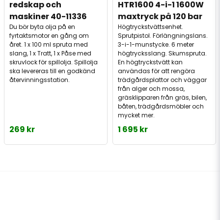
redskap och 
HTR1600 4-i-1 1600W 
maskiner 40-11336
maxtryck på 120 bar
Du bör byta olja på en
Högtryckstvättsenhet.
fyrtaktsmotor en gång om
Sprutpistol. Förlängningslans.
året. 1 x 100 ml spruta med
3-i-1-munstycke. 6 meter
slang, 1 x Tratt, 1 x Påse med
högtrycksslang. Skumspruta.
skruvlock för spillolja. Spillolja
En högtryckstvätt kan
ska levereras till en godkänd
användas för att rengöra
återvinningsstation.
trädgårdsplattor och väggar
från alger och mossa,
gräsklipparen från gräs, bilen,
båten, trädgårdsmöbler och
mycket mer.
269 kr
1 695 kr