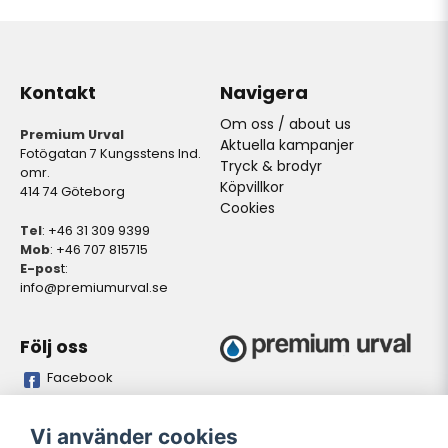
Kontakt
Navigera
Om oss / about us
Premium Urval
Aktuella kampanjer
Fotögatan 7 Kungsstens Ind.
Tryck & brodyr
omr.
Köpvillkor
414 74 Göteborg
Cookies
Tel
: +46 31 309 9399
Mob
: +46 707 815715
E-pos
t:
info@premiumurval.se
Följ oss
Facebook
Bankgiro
Plusgiro
Vi använder cookies
5837-9371
528641-4