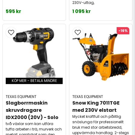
230V-uttag,
595 kr
1 095 kr
-16%
KÖP MER - BETALA MINDRE
TEXAS EQUIPMENT
TEXAS EQUIPMENT
Slagborrmaskin 
Snow King 7011TGE 
skruvdragare 
med 230V elstart
IDX2000 (20V) - Solo
Mycket kraftfull och pålitlig
snöslunga för professionellt
två växlar som kan utföra
bruk med stor arbetsbredd,
tuffa arbeten i trä, murverk och
uppvärmda handtag. 2-stegs
metall, samtidigt som den