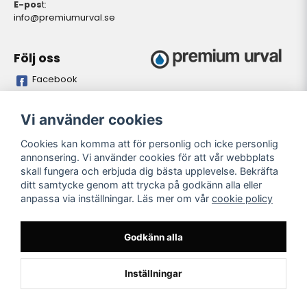
E-pos
t:
info@premiumurval.se
Följ oss
Facebook
Bankgiro
Plusgiro
Vi använder cookies
5837-9371
528641-4
Cookies kan komma att för personlig och icke personlig
annonsering. Vi använder cookies för att vår webbplats
Öppettider butik
skall fungera och erbjuda dig bästa upplevelse. Bekräfta
Oregelbundet. Önskas
ditt samtycke genom att trycka på godkänn alla eller
personligt besök. Meddela
anpassa via inställningar. Läs mer om vår
cookie policy
önskad tidpunkt så vi kan
garantera personal på plats i
butiken..
Godkänn alla
Inställningar
Powered by Nyehandel AB