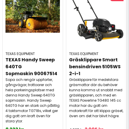
TEXAS EQUIPMENT
TEXAS EQUIPMENT
TEXAS Handy Sweep 
Gräsklippare Smart 
640TG 
bensindriven 5105WS 
Sopmaskin 90067514
2-i-1
Sopa och rengör uppfarter,
Gräsklippare för medelstora
gångvägar, trottoarer och
gräsmattor där du behöver
hela parkeringsplatser med
kunna komma ut snabbt med
denna Handy Sweep 640TG
gräsklipparen, och med en
sopmaskin. Handy Sweep
TEXAS Powerline TG480 145 cc
640TG har en stark och pålitlig
motor har du gott om
4 taktsmotor TG718s, vilket ger
motorkraft för att klippa gräset,
dig gott om kraft även för
även om det har blivit högre.
stora ytor.