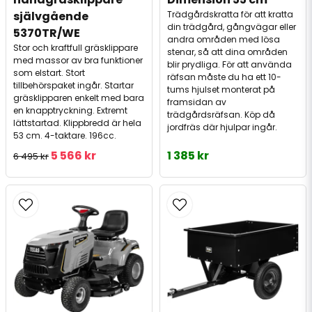
självgående 
Trädgårdskratta för att kratta
din trädgård, gångvägar eller
5370TR/WE
andra områden med lösa
Stor och kraftfull gräsklippare
stenar, så att dina områden
med massor av bra funktioner
blir prydliga. För att använda
som elstart. Stort
räfsan måste du ha ett 10-
tillbehörspaket ingår. Startar
tums hjulset monterat på
gräsklipparen enkelt med bara
framsidan av
en knapptryckning. Extremt
trädgårdsräfsan. Köp då
lättstartad. Klippbredd är hela
jordfräs där hjulpar ingår.
53 cm. 4-taktare. 196cc.
5 566 kr
1 385 kr
6 495 kr