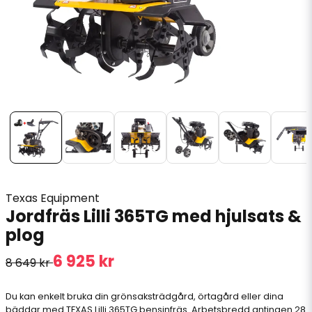
Texas Equipment
Jordfräs Lilli 365TG med hjulsats &
plog
6 925 kr
8 649 kr
Du kan enkelt bruka din grönsaksträdgård, örtagård eller dina
bäddar med TEXAS Lilli 365TG bensinfräs. Arbetsbredd antingen 28