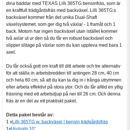
dina bäddar med TEXAS Lilli 365TG bensinfräs, som är
en kraftfull trädgårdsfräs med backväxel. Lilli 365TG:s
backväxel kommer från det unika Dual-Shaft
växelsystemet, som ger dig två växlar - 1 framåt och 1
back. Motorn har ingen backväxel utan istället kommer
två axlar ut ur den så du får en robust backväxel och
slipper slitage på växlar som du kan uppleva med bara 1
axel.
Du får också gott om kraft till ditt arbete och tre alternativ
för att ställa in arbetsbredden till antingen 28 cm, 40 cm
och hela 60 cm, så att du kan ta dig in i trånga utrymmen
eller arbeta effektivt på stora ytor. Och du får alltid en ytlig
fräsning med ett arbetsdjup på ner till 26 cm. Och denna
fräs är en del av ett praktiskt paket.
Detta paket består av:
1 x
Lilli 365TG w. backväxel | bensin trädgårdsfräs
1x
Hjulsats 10"