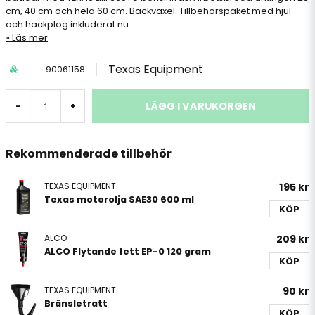
cm, 40 cm och hela 60 cm. Backväxel. Tillbehörspaket med hjul
och hackplog inkluderat nu.
Läs mer
Texas Equipment
90061158
LÄGG I VARUKORGEN
-
+
Rekommenderade tillbehör
TEXAS EQUIPMENT
195 kr
Texas motorolja SAE30 600 ml
KÖP
ALCO
209 kr
ALCO Flytande fett EP-0 120 gram
KÖP
TEXAS EQUIPMENT
90 kr
Bränsletratt
KÖP