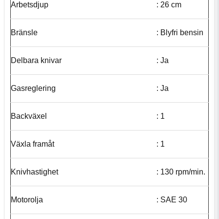
Arbetsdjup
: 26 cm
Bränsle
: Blyfri bensin
Delbara knivar
: Ja
Gasreglering
: Ja
Backväxel
: 1
Växla framåt
: 1
Knivhastighet
: 130 rpm/min.
Motorolja
: SAE 30