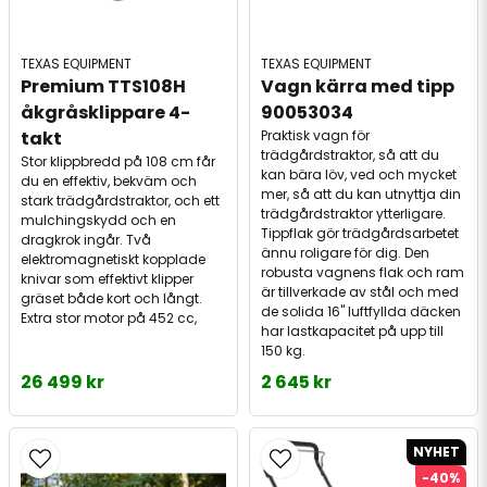
TEXAS EQUIPMENT
TEXAS EQUIPMENT
Premium TTS108H 
Vagn kärra med tipp 
åkgråsklippare 4-
90053034
takt
Praktisk vagn för
trädgårdstraktor, så att du
Stor klippbredd på 108 cm får
kan bära löv, ved och mycket
du en effektiv, bekväm och
mer, så att du kan utnyttja din
stark trädgårdstraktor, och ett
trädgårdstraktor ytterligare.
mulchingskydd och en
Tippflak gör trädgårdsarbetet
dragkrok ingår. Två
ännu roligare för dig. Den
elektromagnetiskt kopplade
robusta vagnens flak och ram
knivar som effektivt klipper
är tillverkade av stål och med
gräset både kort och långt.
de solida 16" luftfyllda däcken
Extra stor motor på 452 cc,
har lastkapacitet på upp till
150 kg.
26 499 kr
2 645 kr
NYHET
-40%