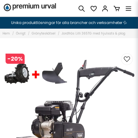
Unika produktlösningar för alla brancher och verksamheter 💦
Hem
Övrigt
Grönyteskötsel
Jordfräs Lilli 365TG med hjulsats & plog
-
20
%