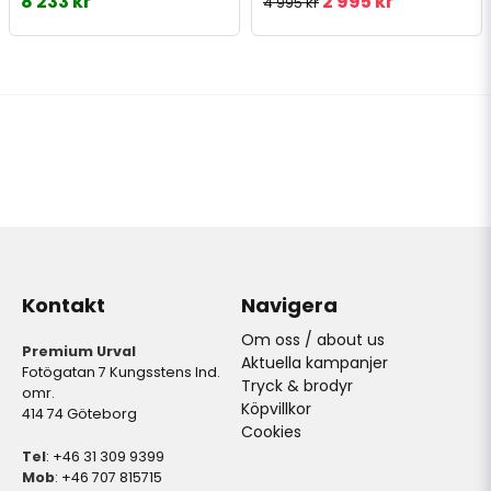
8 233 kr
2 995 kr
4 995 kr
Kontakt
Navigera
Om oss / about us
Premium Urval
Aktuella kampanjer
Fotögatan 7 Kungsstens Ind.
Tryck & brodyr
omr.
Köpvillkor
414 74 Göteborg
Cookies
Tel
: +46 31 309 9399
Mob
: +46 707 815715