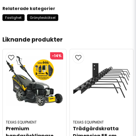
Relaterade kategorier
Fastighet
Grönyteskötsel
Liknande produkter
-14%
TEXAS EQUIPMENT
TEXAS EQUIPMENT
Premium 
Trädgårdskratta 
handgräsklippare 
Dimension 55 cm