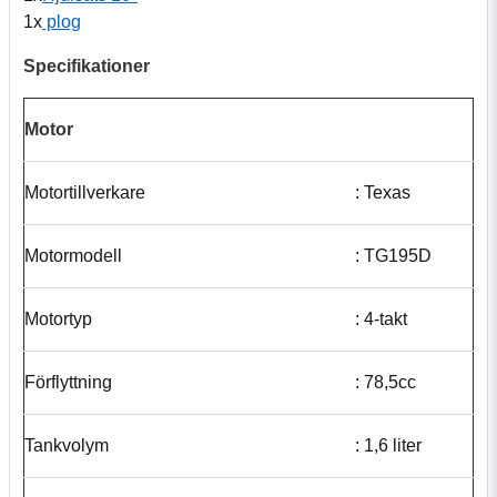
1x
plog
Specifikationer
Motor
Motortillverkare
: Texas
Motormodell
: TG195D
Motortyp
: 4-takt
Förflyttning
: 78,5cc
Tankvolym
: 1,6 liter