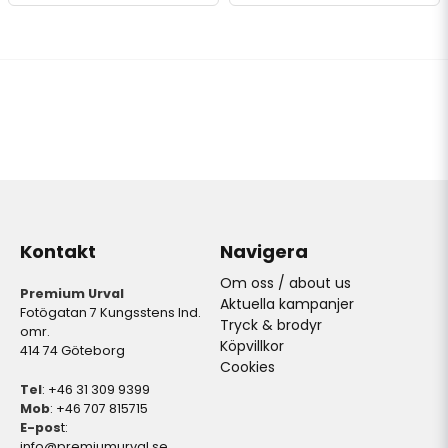
Kontakt
Navigera
Om oss / about us
Premium Urval
Aktuella kampanjer
Fotögatan 7 Kungsstens Ind.
Tryck & brodyr
omr.
Köpvillkor
414 74 Göteborg
Cookies
Tel
: +46 31 309 9399
Mob
: +46 707 815715
E-pos
t:
info@premiumurval.se