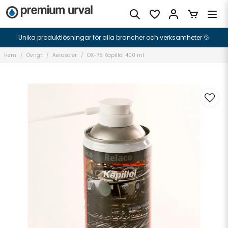
Unika produktlösningar för alla brancher och verksamheter 💦
Hem
Övrigt
Aerosoler
OX-75 Kapillol 400 ml