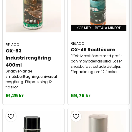
KÖP MER - BETALA MINDRE
RELACO
RELACO
OX-45 Rostlösare
OX-63 
Effektiv rostlösare med grafit
Industrirengöring 
och molybdendisulfid. Löser
400ml
snabbt fastrostade detaljer.
Snabverkande
Förpackning om 12 flaskor.
smutsborttagning, universal
rengöring. Förpackning 12
flaskor.
91,25 kr
69,75 kr