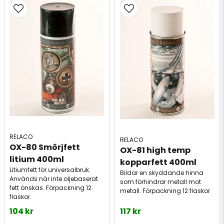
RELACO
RELACO
OX-80 Smörjfett 
OX-81 high temp 
litium 400ml
kopparfett 400ml
Litiumfett för universalbruk.
Bildar en skyddande hinna
Används när inte oljebaserat
som förhindrar metall mot
fett önskas. Förpackning 12
metall. Förpackning 12 flaskor
flaskor.
104 kr
117 kr