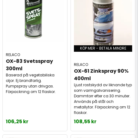
KÖP MER - BETALA MINDRE
RELACO
OX-83 Svetsspray 
RELACO
300ml
OX-61 Zinkspray 90% 
Baserad på vegetabiliska
400ml
oljor. Ej brandfarlig.
Ljust rostskydd av liknande typ
Pumpspray utan drivgas.
som varmgalvanisering.
Förpackning om 12 flaskor.
Dammtorr efter ca 30 minuter.
Används på stål och
metallytor. Förpackning om 12
flaskor.
106,25 kr
108,55 kr