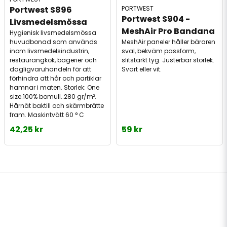
PORTWEST
Portwest S896 
Portwest S904 - 
Livsmedelsmössa
MeshAir Pro Bandana
Hygienisk livsmedelsmössa
MeshAir paneler håller bäraren
huvudbonad som används
sval, bekväm passform,
inom livsmedelsindustrin,
slitstarkt tyg. Justerbar storlek.
restaurangkök, bagerier och
Svart eller vit.
dagligvaruhandeln för att
förhindra att hår och partiklar
hamnar i maten. Storlek: One
size.100% bomull..280 gr/m².
Hårnät baktill och skärmbrätte
fram. Maskintvätt 60 ° C
42,25 kr
59 kr