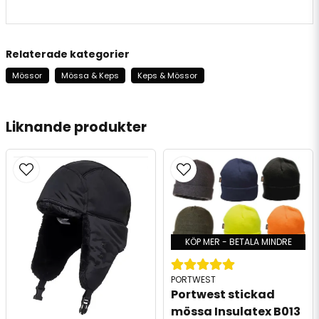
Relaterade kategorier
Mössor
Mössa & Keps
Keps & Mössor
Liknande produkter
KÖP MER - BETALA MINDRE
PORTWEST
Portwest stickad 
mössa Insulatex B013