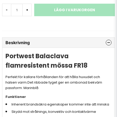
LÄGG I VARUKORGEN
-
+
Beskrivning
Portwest Balaclava
flamresistent mössa FR18
Perfekt för kallare förhållanden för att hålla huvudet och
halsen varm.Det ribbade tyget ger en ombonad bekväm
passform. Marinblå
Funktioner
Inherent brandsäkra egenskaper kommer inte att minska
Skydd mot strålnings, konvektiv och kontaktvärme