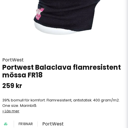
PortWest
Portwest Balaclava flamresistent
mössa FR18
259 kr
39% bomull för komfort. Flamresistent, antistatisk. 400 gram/m2.
One size. Marinblå.
Läs mer
PortWest
FR18NAR