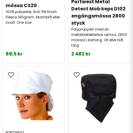
Portwest Metal 
mössa CS20
Detect Mob keps D102 
100% polyester, Anti-Pill finish
engångsmössa 2800 
Fleece 190gram. Marinblå eller
styck
svart. One size
Polypropylen med en
metalldetekterbar remsa. 2800
mössor i kartong. Vit eller blå
färg.
69,5 kr
2 482 kr
PORTWEST