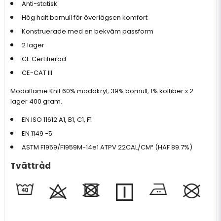
Anti-statisk
Hög halt bomull för överlägsen komfort
Konstruerade med en bekväm passform
2 lager
CE Certifierad
CE-CAT III
Modaflame Knit 60% modakryl, 39% bomull, 1% kolfiber x 2
lager 400 gram.
EN ISO 11612 A1, B1, C1, F1
EN 1149 -5
ASTM F1959/F1959M-14e1 ATPV 22CAL/CM² (HAF 89.7%)
Tvättråd