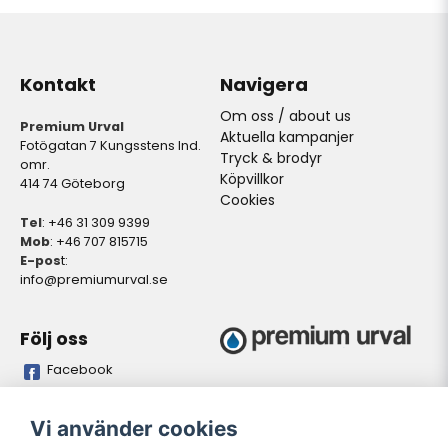
Kontakt
Navigera
Om oss / about us
Premium Urval
Aktuella kampanjer
Fotögatan 7 Kungsstens Ind.
Tryck & brodyr
omr.
Köpvillkor
414 74 Göteborg
Cookies
Tel
: +46 31 309 9399
Mob
: +46 707 815715
E-pos
t:
info@premiumurval.se
Följ oss
Facebook
Bankgiro
Plusgiro
Vi använder cookies
5837-9371
528641-4