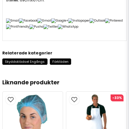
69cmx107cm.
Storlek:
Relaterade kategorier
Skyddsklädsel Engångs
Förkläden
Liknande produkter
-33%