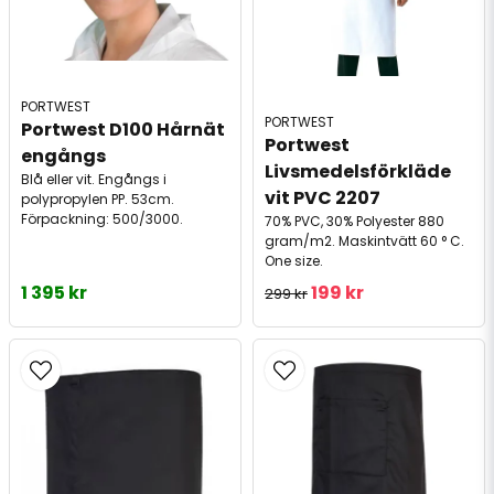
PORTWEST
PORTWEST
Portwest D100 Hårnät 
Portwest 
engångs
Livsmedelsförkläde 
Blå eller vit. Engångs i
vit PVC 2207
polypropylen PP. 53cm.
Förpackning: 500/3000.
70% PVC, 30% Polyester 880
gram/m2. Maskintvätt 60 ° C.
One size.
1 395 kr
199 kr
299 kr