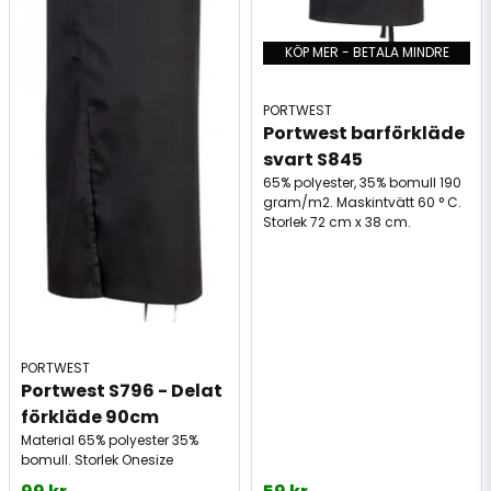
KÖP MER - BETALA MINDRE
PORTWEST
Portwest barförkläde 
svart S845
65% polyester, 35% bomull 190
gram/m2. Maskintvätt 60 ° C.
Storlek 72 cm x 38 cm.
PORTWEST
Portwest S796 - Delat 
förkläde 90cm
Material 65% polyester 35%
bomull. Storlek Onesize