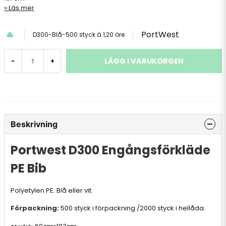
Läs mer
PortWest
D300-Blå-500 styck á 1,20 öre
LÄGG I VARUKORGEN
-
+
Beskrivning
Portwest D300 Engångsförkläde
PE Bib
Polyetylen PE. Blå eller vit.
Förpackning:
500 styck i förpackning /2000 styck i hellåda.