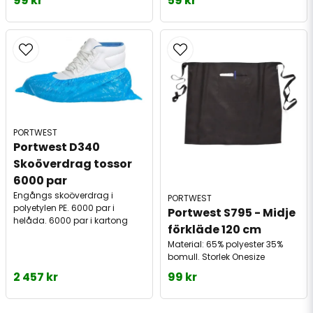
99 kr
59 kr
PORTWEST
Portwest D340 
Skoöverdrag tossor 
6000 par
Engångs skoöverdrag i
PORTWEST
polyetylen PE. 6000 par i
Portwest S795 - Midje 
helåda. 6000 par i kartong
förkläde 120 cm
Material: 65% polyester 35%
bomull. Storlek Onesize
2 457 kr
99 kr