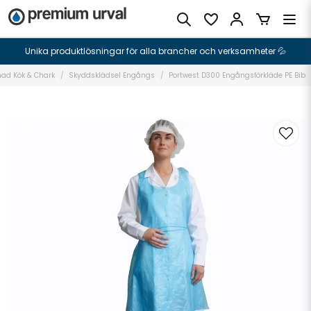
Unika produktlösningar för alla brancher och verksamheter 💦
ad Kök & Chark
Skyddsklädsel Engångs
Portwest D300 Engångsförkläde PE Bib