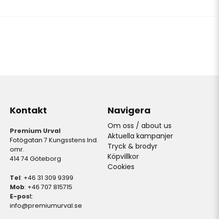
Kontakt
Navigera
Om oss / about us
Premium Urval
Aktuella kampanjer
Fotögatan 7 Kungsstens Ind.
Tryck & brodyr
omr.
Köpvillkor
414 74 Göteborg
Cookies
Tel
: +46 31 309 9399
Mob
: +46 707 815715
E-pos
t:
info@premiumurval.se