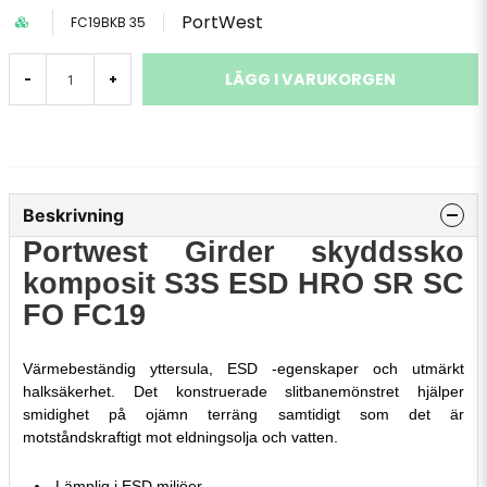
PortWest
FC19BKB 35
LÄGG I VARUKORGEN
-
+
Beskrivning
Portwest Girder skyddssko
komposit S3S ESD HRO SR SC
FO FC19
Värmebeständig yttersula, ESD -egenskaper och utmärkt
halksäkerhet. Det konstruerade slitbanemönstret hjälper
smidighet på ojämn terräng samtidigt som det är
motståndskraftigt mot eldningsolja och vatten.
Lämplig i ESD miljöer