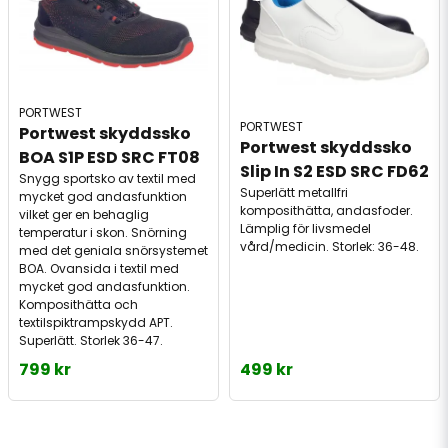
PORTWEST
PORTWEST
Portwest skyddssko 
Portwest skyddssko 
BOA S1P ESD SRC FT08
Slip In S2 ESD SRC FD62
Snygg sportsko av textil med
Superlätt metallfri
mycket god andasfunktion
komposithätta, andasfoder.
vilket ger en behaglig
Lämplig för livsmedel
temperatur i skon. Snörning
vård/medicin. Storlek: 36-48.
med det geniala snörsystemet
BOA. Ovansida i textil med
mycket god andasfunktion.
Komposithätta och
textilspiktrampskydd APT.
Superlätt. Storlek 36-47.
799 kr
499 kr