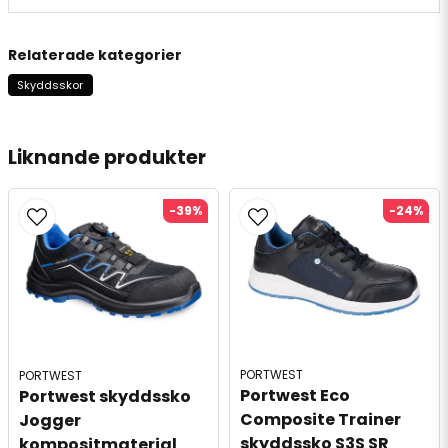
Relaterade kategorier
Skyddsskor
Liknande produkter
-39%
-24%
PORTWEST
PORTWEST
Portwest Eco 
Portwest skyddssko 
Composite Trainer 
Jogger 
skyddssko S3S SR 
kompositmaterial 