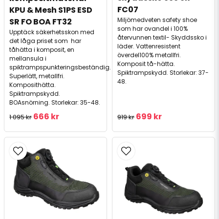
FC07
KPU & Mesh S1PS ESD 
Miljömedveten safety shoe
SR FO BOA FT32
som har ovandel i 100%
Upptäck säkerhetsskon med
återvunnen textil- Skyddssko i
det låga priset som har
läder. Vattenresistent
tåhätta i komposit, en
överdel100% metallfri.
mellansula i
Komposit tå-hätta.
spiktrampspunkteringsbeständig.
Spiktrampskydd. Storlekar: 37-
Superlätt, metallfri.
48.
Komposithätta.
Spiktrampskydd.
BOAsnörning. Storlekar: 35-48.
666 kr
699 kr
1 095 kr
919 kr