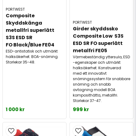
PORTWEST
Composite 
Skyddskänga 
PORTWEST
Girder skyddssko 
metallfri superlätt 
Composite Low  S3S 
S3S ESD SR 
ESD SR FO superlätt 
FO Black/Blue FE04
metalfri FE05
ESD-antistatisk och utmärkt
halksäkerhet. BOA-snörning.
Värmebeständig yttersula, ESD
Storlekar 35-48.
-egenskaper och utmärkt
halksäkerhet. Konstruerad
med ett innovativt
snörningssystem för snabbare
snörning och snabb
avtagning modell BOA
komposithätta, metallfri.
Storlekar 37-47.
1 000 kr
999 kr