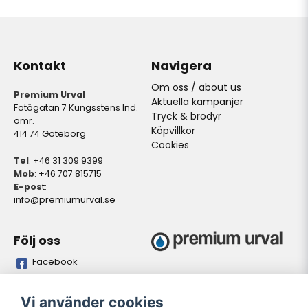
Kontakt
Navigera
Om oss / about us
Premium Urval
Aktuella kampanjer
Fotögatan 7 Kungsstens Ind.
Tryck & brodyr
omr.
Köpvillkor
414 74 Göteborg
Cookies
Tel
: +46 31 309 9399
Mob
: +46 707 815715
E-pos
t:
info@premiumurval.se
Följ oss
Facebook
Bankgiro
Plusgiro
Vi använder cookies
5837-9371
528641-4