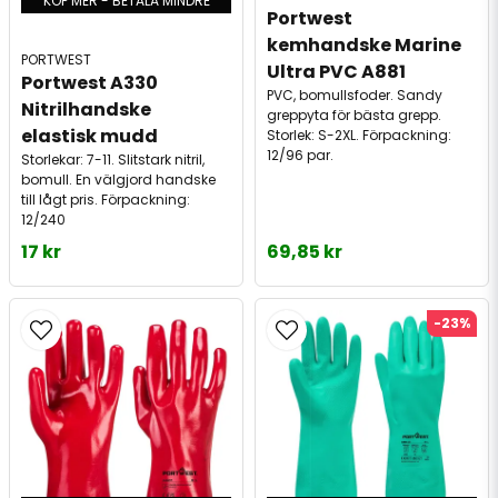
KÖP MER - BETALA MINDRE
Portwest 
kemhandske Marine 
PORTWEST
Ultra PVC A881
Portwest A330 
PVC, bomullsfoder. Sandy
Nitrilhandske 
greppyta för bästa grepp.
elastisk mudd
Storlek: S-2XL. Förpackning:
12/96 par.
Storlekar: 7-11. Slitstark nitril,
bomull. En välgjord handske
till lågt pris. Förpackning:
12/240
17 kr
69,85 kr
-23%