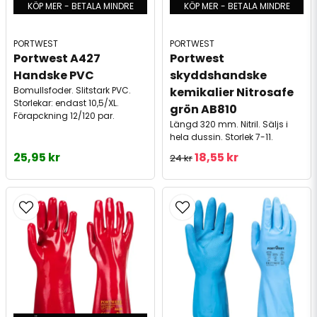
KÖP MER - BETALA MINDRE
KÖP MER - BETALA MINDRE
PORTWEST
PORTWEST
Portwest A427 
Portwest 
Handske PVC
skyddshandske 
Bomullsfoder. Slitstark PVC.
kemikalier Nitrosafe 
Storlekar: endast 10,5/XL.
grön AB810
Förapckning 12/120 par.
Längd 320 mm. Nitril. Säljs i
hela dussin. Storlek 7-11.
25,95 kr
18,55 kr
24 kr