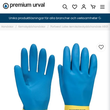
Unika produktlösningar för alla brancher och verksamheter 💦
Handskar
Kemskyddshandskar
Portwest Latex kemikalieskyddshandske A801