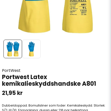
PortWest
Portwest Latex
kemikalieskyddshandske A801
21,95 kr
Dubbeldoppad. Bomullsliner som foder. Kemikalieskydd. Storlek:
S/7-XL/10. Förpackning: dussin eller 216 par helkartong.