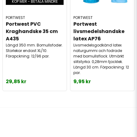
KÖP MER - BETALA MINDRE
PORTWEST
PORTWEST
Portwest PVC 
Portwest 
Kraghandske 35 cm 
livsmedelshandske 
A435
latex AP76
Längd 350 mm. Bomullsfoder.
Livsmedelsgodkänd latex
Storlekar endast XL/10.
naturgummi och fodrade
Förapckning: 12/96 par.
med bomullsflock. Utmärkt
slitstyrka. 0,28mm tjocklek.
Längd 30 cm. Förpackning: 12
par.
29,85 kr
9,95 kr