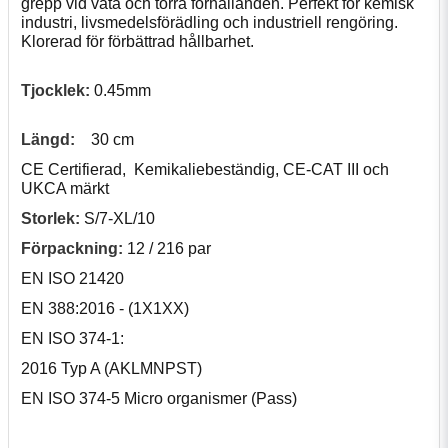
grepp vid våta och torra förhållanden. Perfekt för kemisk
industri, livsmedelsförädling och industriell rengöring.
Klorerad för förbättrad hållbarhet.
Tjocklek
:
0.45mm
Längd:
30 cm
CE Certifierad, Kemikaliebeständig, CE-CAT III och
UKCA märkt
Storlek:
S/7-XL/10
Förpackning:
12 / 216 par
EN ISO 21420
EN 388:2016 - (1X1XX)
EN ISO 374-1:
2016 Typ A (AKLMNPST)
EN ISO 374-5 Micro organismer (Pass)