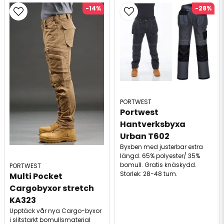
-14%
-28%
PORTWEST
Portwest 
Hantverksbyxa 
Urban T602
Byxben med justerbar extra
längd. 65% polyester/ 35%
bomull. Gratis knäskydd.
PORTWEST
Storlek: 28-48 tum.
Multi Pocket 
Cargobyxor stretch 
KA323
Upptäck vår nya Cargo-byxor
i slitstarkt bomullsmaterial