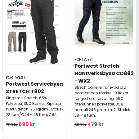
PORTWEST
Portwest Stretch 
Hantverksbyxa CD883 
PORTWEST
- WX2
Portwest Servicebyxa 
Strech paneller för extra bra
STRETCH T802
comfort och rörelse. 10 fickor
Kingsmill Stretch, 65%
för gott om förvaring, 65%
Polyester, 35% Bomull Ripstop
återvunnen polyester, 35%
Weft Stretch. 230gram.. Storlek:
bomull 245 gram/m2. Storlek:
28 tum/C44 - 48 tum/C64
28-48 tum.
699 kr
479 kr
799 kr
699 kr