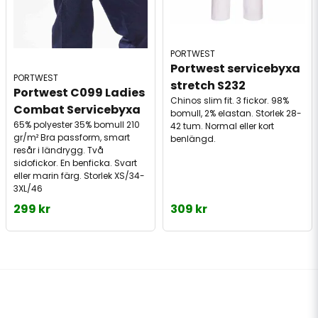
PORTWEST
Portwest servicebyxa 
PORTWEST
stretch S232
Portwest C099 Ladies 
Chinos slim fit. 3 fickor. 98%
Combat Servicebyxa
bomull, 2% elastan. Storlek 28-
65% polyester 35% bomull 210
42 tum. Normal eller kort
gr/m² Bra passform, smart
benlängd.
resår i ländrygg. Två
sidofickor. En benficka. Svart
eller marin färg. Storlek XS/34-
3XL/46
299 kr
309 kr