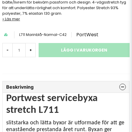
bälte/livrem för bekväm passform och design. 4-vägsstretch tyg
för att underlätta rörlighet och komfort. Polyester Stretch 93%
polyester, 7% elastan 130 gram.
Läs mer
PortWest
L711 Marinblå-Normal-C42
LÄGG I VARUKORGEN
-
+
Beskrivning
Portwest servicebyxa
stretch L711
slitstarka och lätta byxor är utformade för att ge
enastående prestanda året runt. Byxan ger