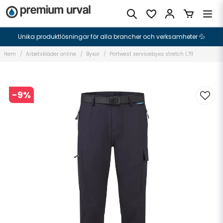
Unika produktlösningar för alla brancher och verksamheter 💦
Hem
Arbetskläder online
Byxor
Portwest servicebyxa stretch L711
-
9
%