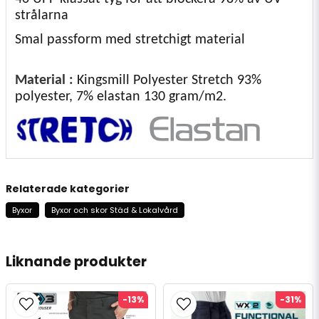
strålarna
Smal passform med stretchigt material
Material :
Kingsmill Polyester Stretch 93%
polyester, 7% elastan 130 gram/m2.
Relaterade kategorier
Byxor
Byxor och skor Städ & Lokalvård
Liknande produkter
-13%
-31%