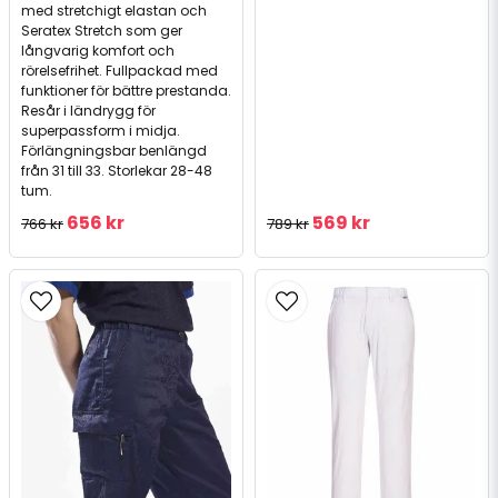
med stretchigt elastan och
Seratex Stretch som ger
långvarig komfort och
rörelsefrihet. Fullpackad med
funktioner för bättre prestanda.
Resår i ländrygg för
superpassform i midja.
Förlängningsbar benlängd
från 31 till 33. Storlekar 28-48
tum.
656 kr
569 kr
766 kr
789 kr