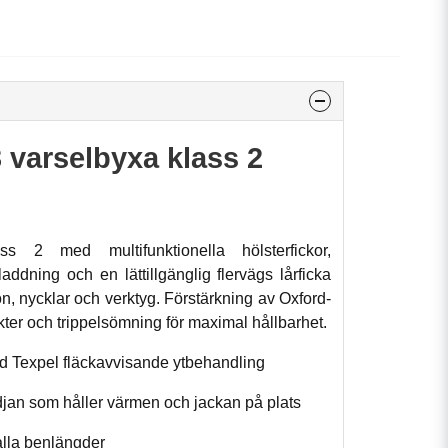
varselbyxa klass 2
s 2 med multifunktionella hölsterfickor,
ddning och en lättillgänglig flervägs lårficka
fon, nycklar och verktyg. Förstärkning av Oxford-
kter och trippelsömning för maximal hållbarhet.
med Texpel fläckavvisande ytbehandling
djan som håller värmen och jackan på plats
 alla benlängder