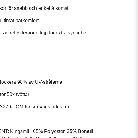
or för snabb och enkel åtkomst
 ultimat bärkomfort
d reflekterande tejp för extra synlighet
 blockera 98% av UV-strålarna
er 50x tvättar
279-TOM för järnvägsindustrin
 Kingsmill: 65% Polyester, 35% Bomull;