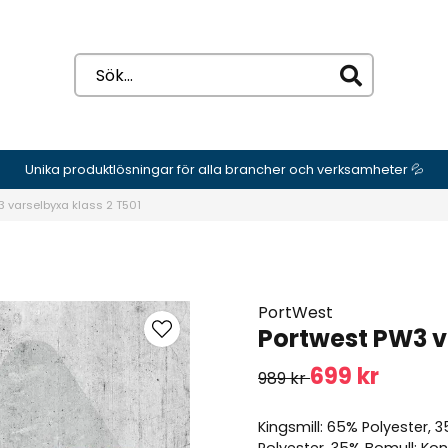
Unika produktlösningar för alla brancher och verksamheter 💦
3 varselbyxa klass 2 T501
PortWest
Portwest PW3 v
699 kr
989 kr
Kingsmill: 65% Polyester,