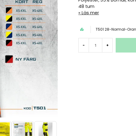
Polyester, 35% Bomull; Kon
48 tum
Läs mer
T501 28-Normal-Ora
-
+