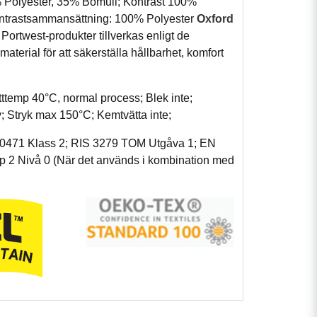
 Polyester, 35% Bomull; Kontrast 100%
ontrastsammansättning: 100% Polyester
Oxford
Portwest-produkter tillverkas enligt de
aterial för att säkerställa hållbarhet, komfort
mp 40°C, normal process; Blek inte;
ry; Stryk max 150°C; Kemtvätta inte;
20471 Klass 2; RIS 3279 TOM Utgåva 1; EN
p 2 Nivå 0 (När det används i kombination med