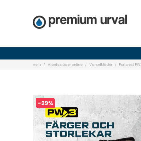
Hem
Arbetskläder online
Varselkläder
Portwest PW
-
29
%