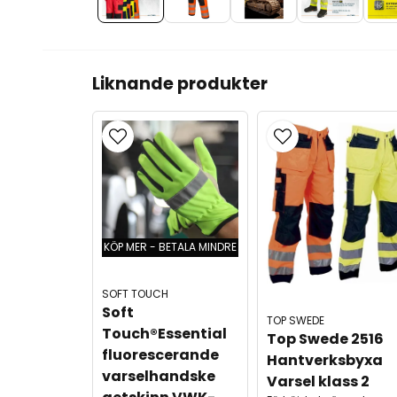
Liknande produkter
KÖP MER - BETALA MINDRE
SOFT TOUCH
Soft 
TOP SWEDE
Touch®Essential 
Top Swede 2516 
fluorescerande 
Hantverksbyxa 
varselhandske 
Varsel klass 2