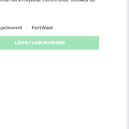
trast 100% Polyester Oxford 600D. Storlekar 28-
PortWest
nge/Marinblå
LÄGG I VARUKORGEN