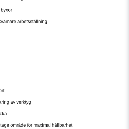
 byxor
kvämare arbetsställning
ort
ring av verktyg
icka
litage område för maximal hållbarhet