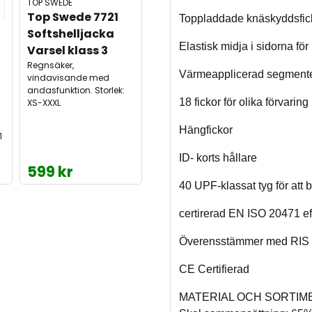
TOP SWEDE
Top Swede 7721 
Toppladdade knäskyddsfick
Softshelljacka 
Elastisk midja i sidorna för
Varsel klass 3
Regnsäker,
Värmeapplicerad segmentera
vindavisande med
andasfunktion. Storlek:
18 fickor för olika förvaring
XS-XXXL
Hängfickor
1
ID- korts hållare
599 kr
40 UPF-klassat tyg för att
certirerad EN ISO 20471 eft
Överensstämmer med RIS 3
CE Certifierad
MATERIAL OCH SORTIMENT: