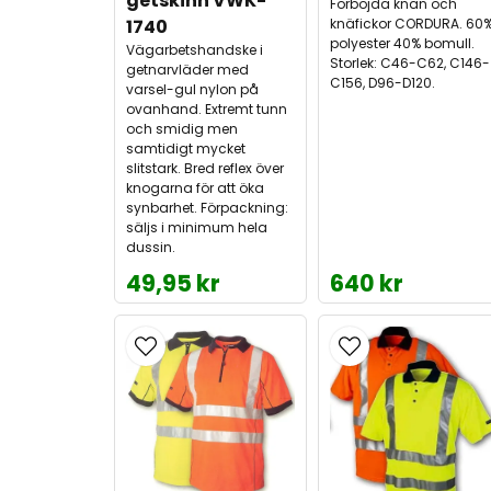
getskinn VWK-
Förböjda knän och
1740
knäfickor CORDURA. 60
polyester 40% bomull.
Vägarbetshandske i
Storlek: C46-C62, C146-
getnarvläder med
C156, D96-D120.
varsel-gul nylon på
ovanhand. Extremt tunn
och smidig men
samtidigt mycket
slitstark. Bred reflex över
knogarna för att öka
synbarhet. Förpackning:
säljs i minimum hela
dussin.
49,95 kr
640 kr