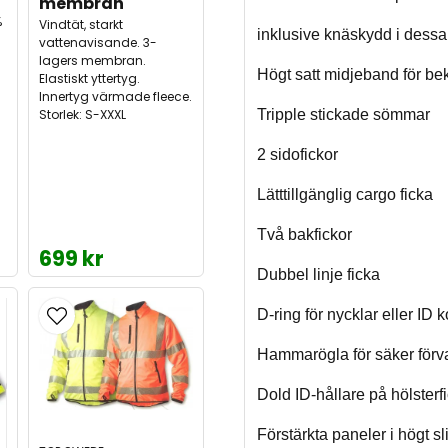
membran
%
Vindtät, starkt
inklusive knäskydd i dessa
vattenavisande. 3-
lagers membran.
Högt satt midjeband för be
Elastiskt yttertyg.
Innertyg värmade fleece.
Storlek: S-XXXL
Tripple stickade sömmar
2 sidofickor
Lätttillgänglig cargo ficka
Två bakfickor
699 kr
Dubbel linje ficka
D-ring för nycklar eller ID k
Hammarögla för säker förva
Dold ID-hållare på hölsterf
Förstärkta paneler i högt s