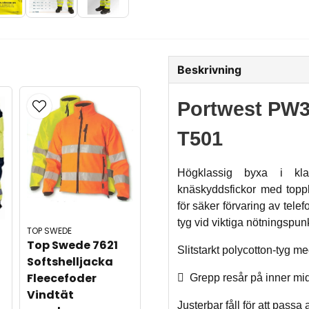
Beskrivning
Portwest PW3 
T501
Högklassig byxa i klas
knäskyddsfickor med toppla
för säker förvaring av tele
tyg vid viktiga nötningspun
TOP SWEDE
Top Swede 7621 
Slitstarkt polycotton-tyg 
Softshelljacka 
Fleecefoder 

Grepp resår på inner mi
Vindtät 
Justerbar fåll för att passa