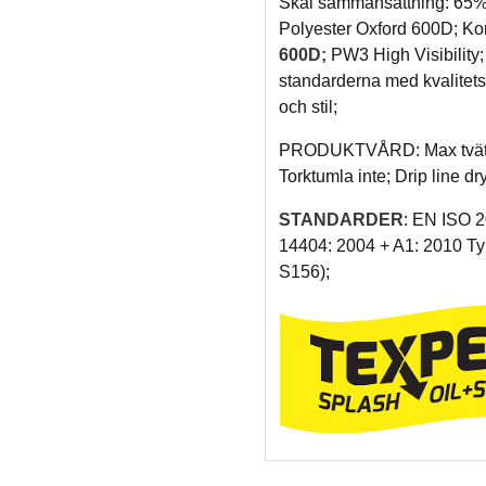
Skal sammansättning: 65%
Polyester Oxford 600D; K
600D;
PW3 High Visibility; 
standarderna med kvalitetsm
och stil;
PRODUKTVÅRD: Max tvättte
Torktumla inte; Drip line d
STANDARDER
: EN ISO 
14404: 2004 + A1: 2010 Ty
S156);