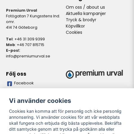
Om oss / about us
Premium Urval
Aktuella kampanjer
Fotögatan 7 Kungsstens Ind.
Tryck & brodyr
omr.
Köpvillkor
414 74 Göteborg
Cookies
Tel
: +46 31 309 9399
Mob
: +46 707 815715
E-pos
t:
info@premiumurval.se
Följ oss
Facebook
Bankgiro
Plusgiro
Vi använder cookies
5837-9371
528641-4
Cookies kan komma att för personlig och icke personlig
annonsering. Vi använder cookies för att vår webbplats
Öppettider butik
skall fungera och erbjuda dig bästa upplevelse. Bekräfta
Oregelbundet. Önskas
ditt samtycke genom att trycka på godkänn alla eller
personligt besök. Meddela