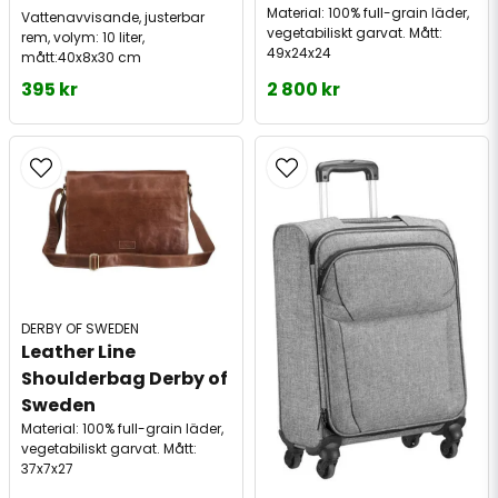
Material: 100% full-grain läder,
Vattenavvisande, justerbar
vegetabiliskt garvat. Mått:
rem, volym: 10 liter,
49x24x24
mått:40x8x30 cm
395 kr
2 800 kr
DERBY OF SWEDEN
Leather Line 
Shoulderbag Derby of 
Sweden
Material: 100% full-grain läder,
vegetabiliskt garvat. Mått:
37x7x27