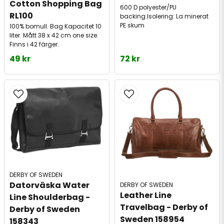
Cotton Shopping Bag 
600 D polyester/PU
RL100
backing.Isolering: La minerat
PE skum
100% bomull. Bag Kapacitet 10
liter. Mått 38 x 42 cm one size.
Finns i 42 färger.
49 kr
72 kr
DERBY OF SWEDEN
Datorväska Water 
DERBY OF SWEDEN
Leather Line 
Line Shoulderbag - 
Travelbag - Derby of 
Derby of Sweden 
Sweden 158954
158343