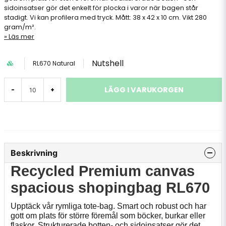
sidoinsatser gör det enkelt för plocka i varor när bagen står
stadigt. Vi kan profilera med tryck. Mått: 38 x 42 x 10 cm. Vikt 280
gram/m².
Läs mer
Nutshell
RL670 Natural
LÄGG I VARUKORGEN
-
+
Beskrivning
Recycled Premium canvas
spacious shopingbag RL670
Upptäck vår rymliga tote-bag. Smart och robust och har
gott om plats för större föremål som böcker, burkar eller
flaskor. Strukturerade botten- och sidoinsatser gör det