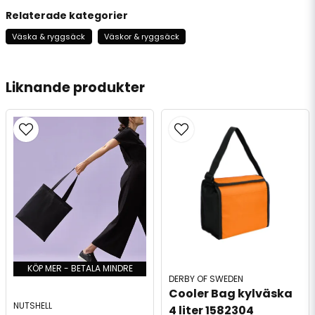
Relaterade kategorier
Väska & ryggsäck
Väskor & ryggsäck
Liknande produkter
KÖP MER - BETALA MINDRE
DERBY OF SWEDEN
Cooler Bag kylväska 
NUTSHELL
4 liter 1582304