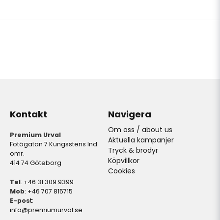
Kontakt
Navigera
Om oss / about us
Premium Urval
Aktuella kampanjer
Fotögatan 7 Kungsstens Ind.
Tryck & brodyr
omr.
Köpvillkor
414 74 Göteborg
Cookies
Tel
: +46 31 309 9399
Mob
: +46 707 815715
E-pos
t:
info@premiumurval.se