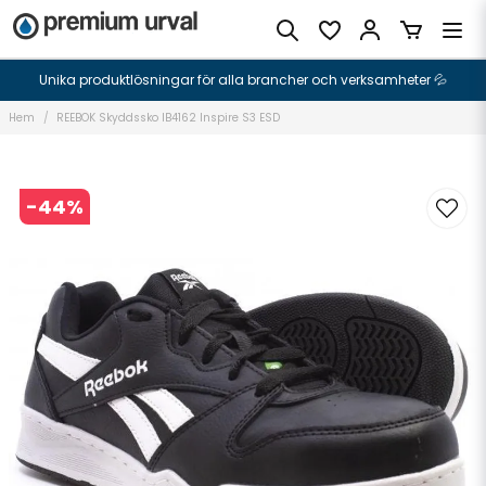
Unika produktlösningar för alla brancher och verksamheter 💦
Hem
REEBOK Skyddssko IB4162 Inspire S3 ESD
-
44
%