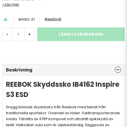
Läs mer
Reebok
IB4162-37
LÄGG I VARUKORGEN
-
+
Beskrivning
REEBOK Skyddssko IB4162 Inspire
S3 ESD
Snygg klassisk skyddssko från Reebok med teknik från
traditionella sportskor. Ovandel av läder. Fukttransporterande
insida. Tähätta av XTR® komposit och ultralätt spikskydd av
textil. Halksäker sula som är oljebeständig. Iläggssula av