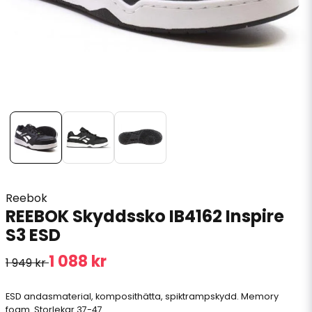
Reebok
REEBOK Skyddssko IB4162 Inspire
S3 ESD
1 088 kr
1 949 kr
ESD andasmaterial, komposithätta, spiktrampskydd. Memory
foam. Storlekar 37-47.