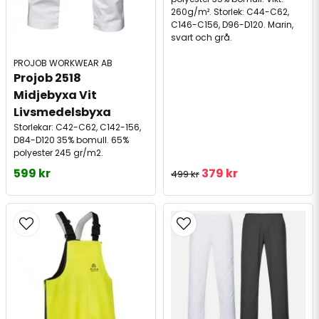
260g/m². Storlek: C44-C62,
C146-C156, D96-D120. Marin,
svart och grå.
PROJOB WORKWEAR AB
Projob 2518 
Midjebyxa Vit 
Livsmedelsbyxa
Storlekar: C42-C62, C142-156,
D84-D120 35% bomull. 65%
polyester 245 gr/m2.
599 kr
379 kr
499 kr