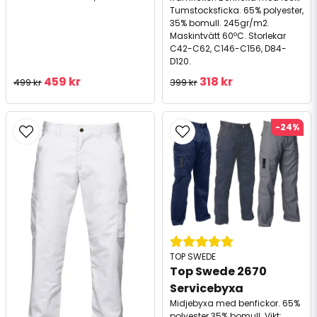
Tumstocksficka. 65% polyester,
35% bomull. 245gr/m2.
Maskintvätt 60ºC. Storlekar
C42-C62, C146-C156, D84-
D120.
459 kr
318 kr
499 kr
399 kr
-24%
TOP SWEDE
Top Swede 2670 
Servicebyxa
Midjebyxa med benfickor. 65%
polyester 35% bomull. Vikt: