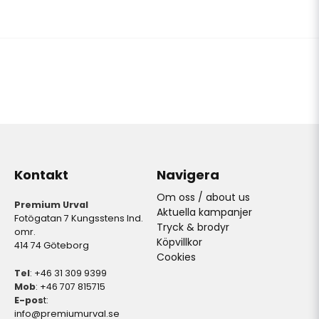
Kontakt
Navigera
Om oss / about us
Premium Urval
Aktuella kampanjer
Fotögatan 7 Kungsstens Ind.
Tryck & brodyr
omr.
Köpvillkor
414 74 Göteborg
Cookies
Tel
: +46 31 309 9399
Mob
: +46 707 815715
E-pos
t:
info@premiumurval.se