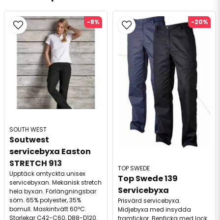
-8%
-20%
SOUTH WEST
Soutwest 
servicebyxa Easton 
STRETCH 913
TOP SWEDE
Upptäck omtyckta unisex
Top Swede 139 
servicebyxan. Mekanisk stretch
Servicebyxa
hela byxan. Förlängningsbar
söm. 65% polyester, 35%
Prisvärd servicebyxa.
bomull. Maskintvätt 60ºC.
Midjebyxa med insydda
Storlekar C42-C60, D88-D120.
framfickor. Benficka med lock.