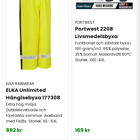
PORTWEST
Portwest 2208 
Livsmedelsbyxa
Funktionell och slitstark byxa i
190 gram/m2. 65% polyester,
35% bomull. Maskintvätt 60ºC.
Storlek: XXS-4XL.
ELKA RAINWEAR
ELKA Unlimited 
Hänglsebyxa 177308
Extra hög midja.
Dubblelsvetsade och
förstärkta sömmar. Axelband
med Fixlås. Storlek: XS- 5XL.
892 kr
169 kr