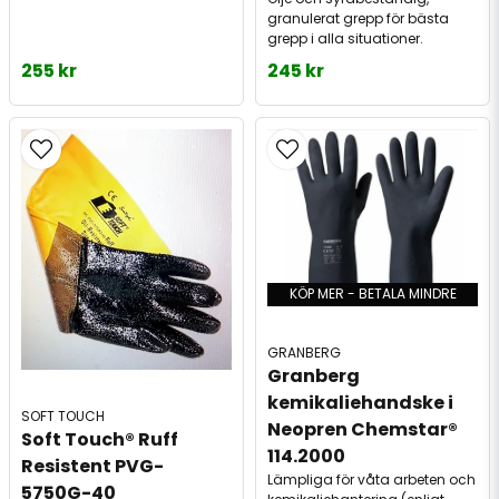
granulerat grepp för bästa
grepp i alla situationer.
255 kr
245 kr
KÖP MER - BETALA MINDRE
GRANBERG
Granberg 
kemikaliehandske i 
SOFT TOUCH
Neopren Chemstar® 
Soft Touch® Ruff 
114.2000
Resistent PVG-
Lämpliga för våta arbeten och
5750G-40