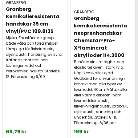
GRANBERG
Granberg 
GRANBERG
Kemikalieresistenta 
Granberg 
handskar 35 cm 
kemikalieresistenta 
vinyl/PVC 109.8135
neoprenhandskar 
Mjuka. Enastående grepp i
Chemstar®Pro-
både våta och torra miljöer.
X®laminerat 
Lämpliga för fiskeindustri,
oljeindustri, hantering av syror,
akrylfoder 114.3000
frätande material och
Behåller sin smidighet och
lösningsmedel och
elasticitet även i stark kyla.
Petrokemisk industri. Storlek 8-
Högt kemikalieskydd.
12. Förpackning 6/60.
Godkänd för användning i
kontakt med alla typer av
livsmedel, 40cm. Våta, kalla
eller varma arbeten inom
livsmedelsindustri,
tillverkningsindustri, jordbruk,
oljeindustri, sanering och
underhåll. .Storlek: 8-11.
Förpackning: 6/36 par.
69,75 kr
199 kr