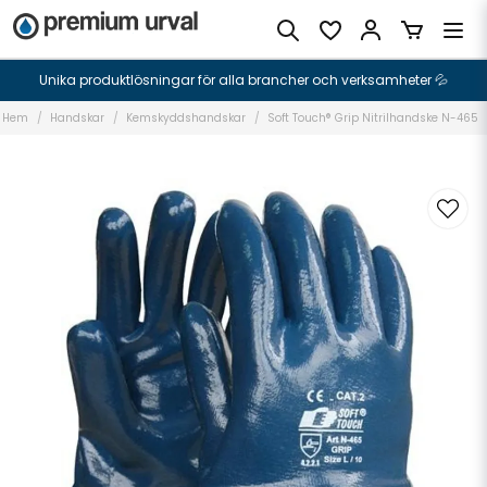
Unika produktlösningar för alla brancher och verksamheter 💦
Hem
Handskar
Kemskyddshandskar
Soft Touch® Grip Nitrilhandske N-465