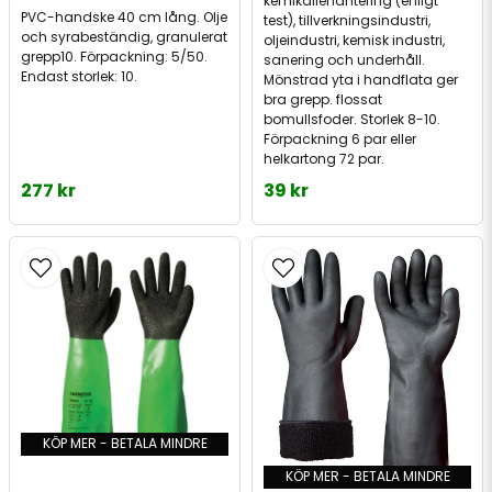
kemikaliehantering (enligt
PVC-handske 40 cm lång. Olje
test), tillverkningsindustri,
och syrabeständig, granulerat
oljeindustri, kemisk industri,
grepp10. Förpackning: 5/50.
sanering och underhåll.
Endast storlek: 10.
Mönstrad yta i handflata ger
bra grepp. flossat
bomullsfoder. Storlek 8-10.
Förpackning 6 par eller
helkartong 72 par.
277 kr
39 kr
KÖP MER - BETALA MINDRE
KÖP MER - BETALA MINDRE