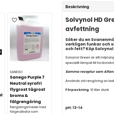
Beskrivning
Solvynol HD Gree
avfettning
Söker du en Svanenmä
verkligen funkar och s
och fett? Köp Solvynol
E
Solvynol Green är ett miljöa
speciellt lämpat till fordonstvä
Samma receptur som Alfano
SANEGO
Sanego Purple 7 
Används vid rengöring av lastb
Neutral syrafri 
flygrost tågrost 
Förpackning
: 10 liter dunk
el
broms & 
fälgrengöring
Rengöringsmedel med
pH: 13-14
färgindikator som