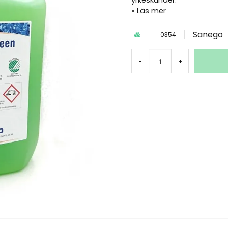
yrkeskunder.
Läs mer
Sanego
0354
-
+