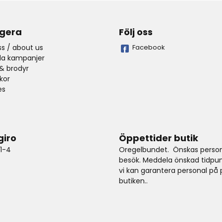
gera
Följ oss
s / about us
Facebook
lla kampanjer
& brodyr
lkor
es
giro
Öppettider butik
1-4
Oregelbundet. Önskas person
besök. Meddela önskad tidpun
vi kan garantera personal på p
butiken..