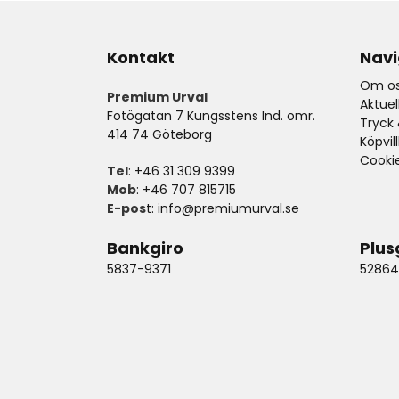
Kontakt
Navi
Om os
Premium Urval
Aktue
Fotögatan 7 Kungsstens Ind. omr.
Tryck 
414 74 Göteborg
Köpvil
Cooki
Tel
: +46 31 309 9399
Mob
: +46 707 815715
E-pos
t:
info@premiumurval.se
Bankgiro
Plus
5837-9371
52864