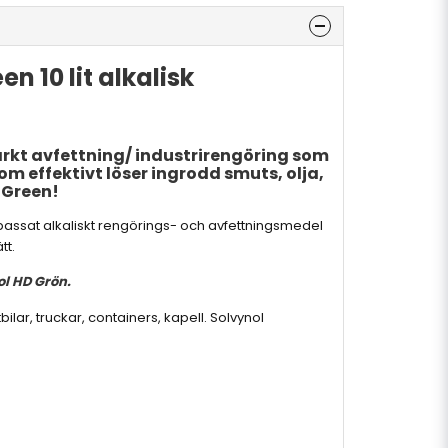
n 10 lit alkalisk
rkt avfettning/ industrirengöring som
om effektivt löser ingrodd smuts, olja,
 Green!
npassat alkaliskt rengörings- och avfettningsmedel
tt.
l HD Grön.
ilar, truckar, containers, kapell. Solvynol