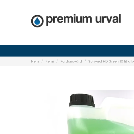
Hem
Kemi
Fordonsvård
Solvynol HD Green 10 lit alk