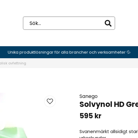
Unika produktlösningar för alla brancher och verksamheter 💦
alisk avfettning
Sanego
Solvynol HD Gre
595 kr
Svanenmärkt allsidigt stark