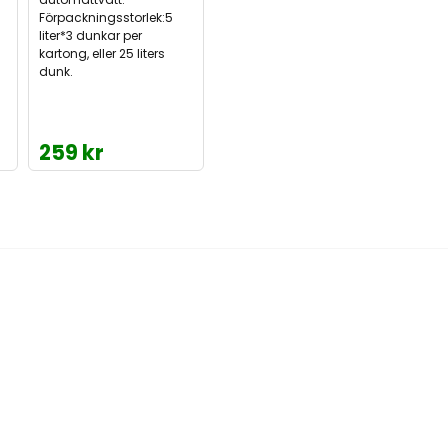
Förpackningsstorlek:5
liter*3 dunkar per
kartong, eller 25 liters
dunk.
259 kr