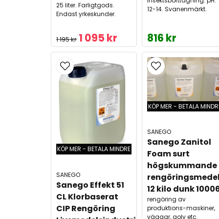
insektsborttagning. pH:
25 liter. Farligtgods.
12-14. Svanenmärkt.
Endast yrkeskunder.
1 095 kr
816 kr
1 195 kr
KÖP MER - BETALA MINDR
SANEGO
Sanego Zanitol 
KÖP MER - BETALA MINDRE
Foam surt 
högskummande 
SANEGO
rengöringsmedel
Sanego Effekt 51 
12 kilo dunk 1000
CL Klorbaserat 
rengöring av
CIP Rengöring 
produktions-maskiner,
väggar, golv etc.