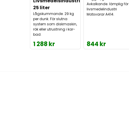
Livsmedelsindustri 
Avkalkande. lämplig för
25 liter
livsmedelindustri
Lågskummande. 29 kg
Motsvarar A414.
per dunk. För slutna
system som diskmaskin,
rök eller utrustning i kar-
bad.
1 288 kr
844 kr