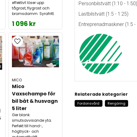
effektivt löser upp
Personbilstvätt (1:10 - 1:5
tågrost, flygrost och
bromsdamm. Syrafritt.
Lastbilstvätt (1:5 - 1:25)
1 096 kr
Entreprenadmaskiner (1:5 - 
E
MICO
Mico 
Vaxschampo för 
Relaterade kategorier
bil båt & husvagn 
Fordonsvård
Rengöring
5 liter
 
Ger blank
6
smutsavvisande yta.
Perfekt till hand-,
högtryck- och
automattvätt.