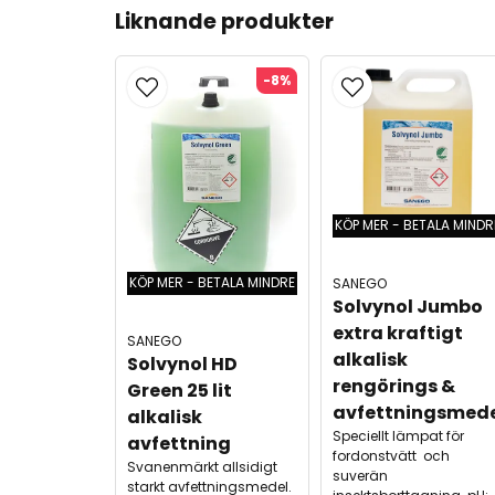
Liknande produkter
-8%
KÖP MER - BETALA MINDR
KÖP MER - BETALA MINDRE
SANEGO
Solvynol Jumbo 
extra kraftigt 
SANEGO
alkalisk 
Solvynol HD 
rengörings & 
Green 25 lit 
avfettningsmed
alkalisk 
Speciellt lämpat för
avfettning
fordonstvätt och
Svanenmärkt allsidigt
suverän
starkt avfettningsmedel.