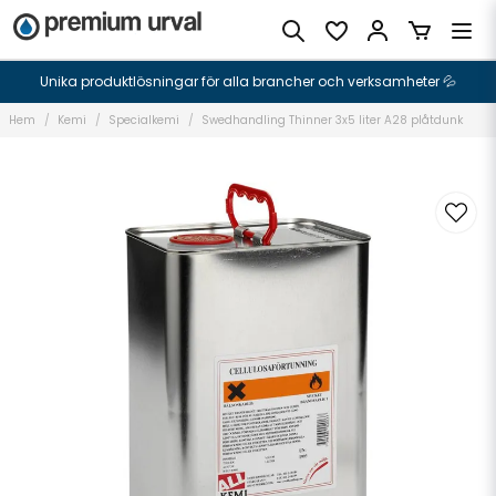
Unika produktlösningar för alla brancher och verksamheter 💦
Hem
Kemi
Specialkemi
Swedhandling Thinner 3x5 liter A28 plåtdunk