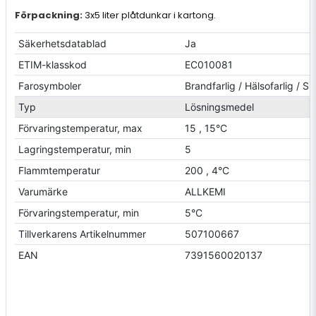
Förpackning:
3x5 liter plåtdunkar i kartong.
Säkerhetsdatablad
Ja
ETIM-klasskod
EC010081
Farosymboler
Brandfarlig / Hälsofarlig / Sk
Typ
Lösningsmedel
Förvaringstemperatur, max
15 , 15°C
Lagringstemperatur, min
5
Flammtemperatur
200 , 4°C
Varumärke
ALLKEMI
Förvaringstemperatur, min
5°C
Tillverkarens Artikelnummer
507100667
EAN
7391560020137