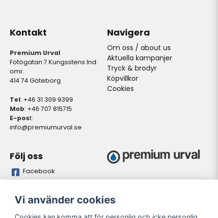
Kontakt
Navigera
Om oss / about us
Premium Urval
Aktuella kampanjer
Fotögatan 7 Kungsstens Ind.
Tryck & brodyr
omr.
Köpvillkor
414 74 Göteborg
Cookies
Tel
: +46 31 309 9399
Mob
: +46 707 815715
E-pos
t:
info@premiumurval.se
Följ oss
Facebook
Bankgiro
Plusgiro
Vi använder cookies
5837-9371
528641-4
Cookies kan komma att för personlig och icke personlig