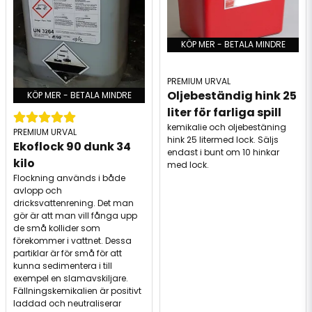
KÖP MER - BETALA MINDRE
PREMIUM URVAL
Oljebeständig hink 25 
KÖP MER - BETALA MINDRE
liter för farliga spill
kemikalie och oljebestäning
PREMIUM URVAL
hink 25 litermed lock. Säljs
Ekoflock 90 dunk 34 
endast i bunt om 10 hinkar
kilo
med lock.
Flockning används i både
avlopp och
dricksvattenrening. Det man
gör är att man vill fånga upp
de små kollider som
förekommer i vattnet. Dessa
partiklar är för små för att
kunna sedimentera i till
exempel en slamavskiljare.
Fällningskemikalien är positivt
laddad och neutraliserar