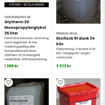
KÖP MER - BETALA MINDRE
SWEDHANDLING AB
Glytherm 20 
Monopropylenglykol 
25 liter
PREMIUM URVAL
Ekoflock 91 dunk 34 
Förhindrar korrosion, skumning
samt algtillväxt. Är inte
kilo
märkningspliktig eller
Förpackning: 3 dunkar á 34
transportklassificerad.
kilo. Farligtgods-avgift i
Glytherm 20 är biologiskt
varans pris.
nedbrytbar. 40% brukslösning.
1 395 kr
3 373 kr