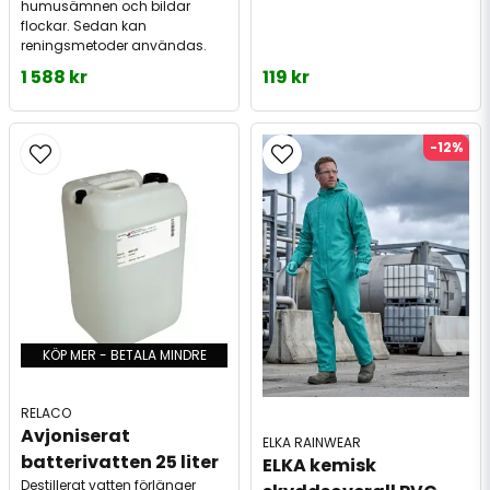
humusämnen och bildar
flockar. Sedan kan
reningsmetoder användas.
1 588 kr
119 kr
-12%
KÖP MER - BETALA MINDRE
RELACO
Avjoniserat 
ELKA RAINWEAR
batterivatten 25 liter
ELKA kemisk 
Destillerat vatten förlänger