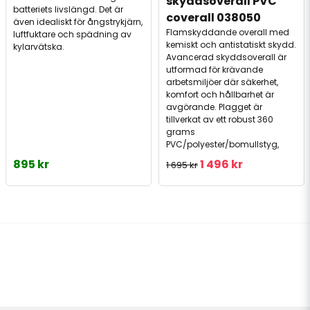
skyddsoverall PVC 
batteriets livslängd. Det är
coverall 038050
även idealiskt för ångstrykjärn,
Flamskyddande overall med
luftfuktare och spädning av
kemiskt och antistatiskt skydd.
kylarvätska.
Avancerad skyddsoverall är
utformad för krävande
arbetsmiljöer där säkerhet,
komfort och hållbarhet är
avgörande. Plagget är
tillverkat av ett robust 360
grams
PVC/polyester/bomullstyg,
895 kr
1 496 kr
1 695 kr