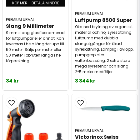
KÖP MER - BETALA MINDRE
PREMIUM URVAL
Luftpump 8500 Super
PREMIUM URVAL
Slang 9 Millimeter
Öka ned brytning av organiskt
material och höj syresättning.
9 mm slang glasfiberarmerad
Luftpump med dubbla
för luftpumpar eller annat. Kan
slangutgångar för ökad
levereras i hela längder upp till
syresättning. Lämplig i avlopp,
50 meter. Säljs per meter eller
pumpgrop eller
50 meter i obruten längd i hel
vattenbassäng. 2 extra stora
förpackning.
mega syrestenar och slang
2*5 meter medföljer.
34 kr
3 344 kr
PREMIUM URVAL
Victorinox Swiss 