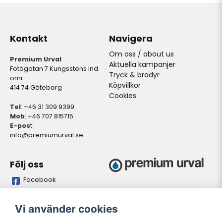
Kontakt
Navigera
Om oss / about us
Premium Urval
Aktuella kampanjer
Fotögatan 7 Kungsstens Ind.
Tryck & brodyr
omr.
Köpvillkor
414 74 Göteborg
Cookies
Tel
: +46 31 309 9399
Mob
: +46 707 815715
E-pos
t:
info@premiumurval.se
Följ oss
Facebook
Bankgiro
Plusgiro
Vi använder cookies
5837-9371
528641-4