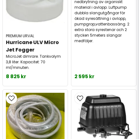
nedbrytning av organiskt
material i avlopp. Luftpump
dubbla slangutgångar för
ökad syresättning i avlopp,
pumpgrop,vattenbassäng. 2
extra stora syrestenar och 2
stycken 5meters slangar
PREMIUM URVAL
medföljer.
Hurricane ULV Micro 
Jet Fogger
MicroJet dimrare. Tankvolym
3,8 liter. Kapacitet: 70
ml/minuten.
8 825 kr
2 595 kr