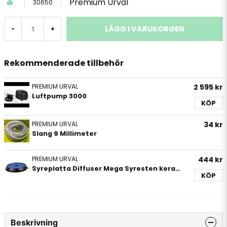
Premium Urval
30650
LÄGG I VARUKORGEN
-
+
Rekommenderade tillbehör
PREMIUM URVAL
2 595 kr
Luftpump 3000
KÖP
PREMIUM URVAL
34 kr
Slang 9 Millimeter
PREMIUM URVAL
444 kr
Syreplatta Diffuser Mega Syresten keramisk
KÖP
Beskrivning