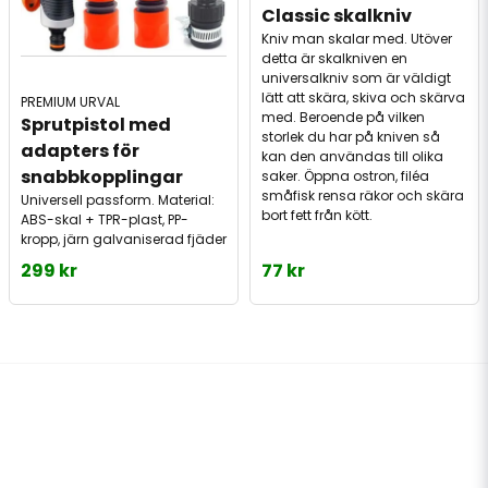
Classic skalkniv
Kniv man skalar med. Utöver
detta är skalkniven en
universalkniv som är väldigt
lätt att skära, skiva och skärva
PREMIUM URVAL
med. Beroende på vilken
Sprutpistol med 
storlek du har på kniven så
adapters för 
kan den användas till olika
snabbkopplingar
saker. Öppna ostron, filéa
småfisk rensa räkor och skära
Universell passform. Material:
bort fett från kött.
ABS-skal + TPR-plast, PP-
kropp, järn galvaniserad fjäder
299 kr
77 kr