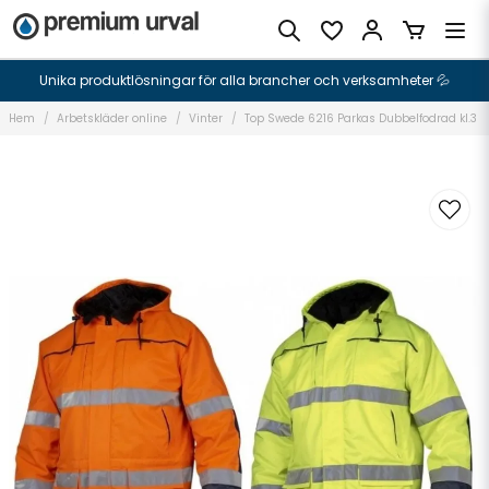
Unika produktlösningar för alla brancher och verksamheter 💦
Hem
Arbetskläder online
Vinter
Top Swede 6216 Parkas Dubbelfodrad kl.3