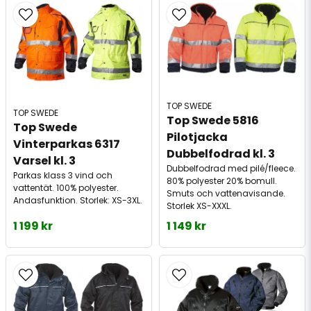
TOP SWEDE
TOP SWEDE
Top Swede 5816 
Top Swede 
Pilotjacka 
Vinterparkas 6317 
Dubbelfodrad kl. 3
Varsel kl. 3
Dubbelfodrad med pilé/fleece.
Parkas klass 3 vind och
80% polyester 20% bomull.
vattentät. 100% polyester.
Smuts och vattenavisande.
Andasfunktion. Storlek: XS-3XL.
Storlek XS-XXXL.
1 199 kr
1 149 kr