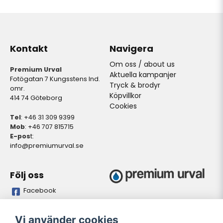
Kontakt
Navigera
Om oss / about us
Premium Urval
Aktuella kampanjer
Fotögatan 7 Kungsstens Ind.
Tryck & brodyr
omr.
Köpvillkor
414 74 Göteborg
Cookies
Tel
: +46 31 309 9399
Mob
: +46 707 815715
E-pos
t:
info@premiumurval.se
Följ oss
Facebook
Bankgiro
Plusgiro
Vi använder cookies