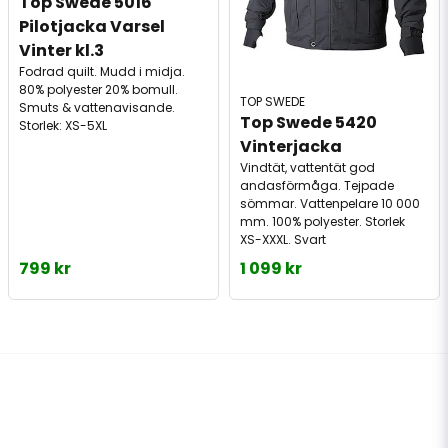
Top Swede 5016 
Pilotjacka Varsel 
Vinter kl.3
Fodrad quilt. Mudd i midja.
80% polyester 20% bomull.
TOP SWEDE
Smuts & vattenavisande.
Top Swede 5420 
Storlek: XS-5XL
Vinterjacka  
Vindtät, vattentät god
andasförmåga. Tejpade
sömmar. Vattenpelare 10 000
mm. 100% polyester. Storlek
XS-XXXL. Svart
799 kr
1 099 kr