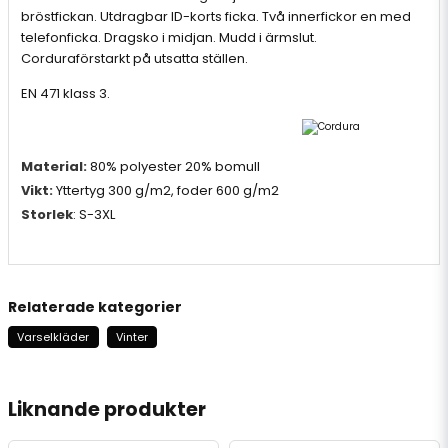
bröstfickan. Utdragbar ID-korts ficka. Två innerfickor en med
telefonficka. Dragsko i midjan. Mudd i ärmslut.
Corduraförstarkt på utsatta ställen.
EN 471 klass 3.
Material:
80% polyester 20% bomull
Vikt:
Yttertyg 300 g/m
2
, foder 600 g/m
2
Storlek
:
S-3XL
T
op Swede
Relaterade kategorier
Varselkläder
Vinter
Liknande produkter