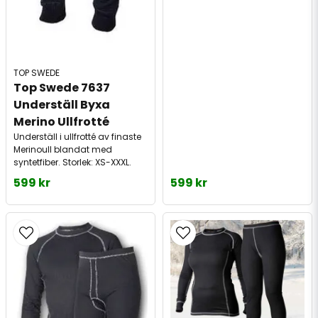
TOP SWEDE
Top Swede 7637 
Underställ Byxa 
Merino Ullfrotté
Underställ i ullfrotté av finaste
Merinoull blandat med
syntetfiber. Storlek: XS-XXXL.
599 kr
599 kr