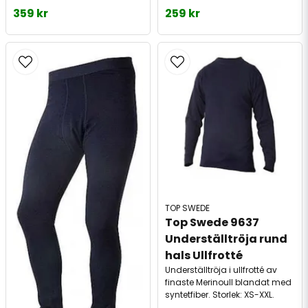
359 kr
259 kr
TOP SWEDE
Top Swede 9637 
Underställtröja rund 
hals Ullfrotté
Underställtröja i ullfrotté av
finaste Merinoull blandat med
syntetfiber. Storlek: XS-XXL.