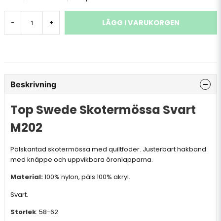
LÄGG I VARUKORGEN
-
+
Beskrivning
Top Swede Skotermössa Svart
M202
Pälskantad skotermössa med quiltfoder. Justerbart hakband
med knäppe och uppvikbara öronlapparna.
Material:
100% nylon, päls 100% akryl.
Svart.
Storlek
: 58-62