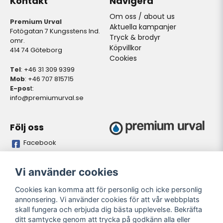
Kontakt
Navigera
Om oss / about us
Premium Urval
Aktuella kampanjer
Fotögatan 7 Kungsstens Ind.
Tryck & brodyr
omr.
Köpvillkor
414 74 Göteborg
Cookies
Tel
: +46 31 309 9399
Mob
: +46 707 815715
E-pos
t:
info@premiumurval.se
Följ oss
Facebook
Bankgiro
Plusgiro
Vi använder cookies
5837-9371
528641-4
Cookies kan komma att för personlig och icke personlig
annonsering. Vi använder cookies för att vår webbplats
Öppettider butik
skall fungera och erbjuda dig bästa upplevelse. Bekräfta
Oregelbundet. Önskas
ditt samtycke genom att trycka på godkänn alla eller