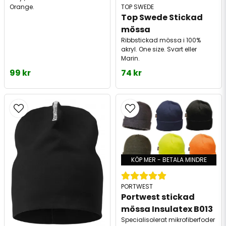
TOP SWEDE
Orange.
Top Swede Stickad 
mössa 
Ribbstickad mössa i 100%
akryl. One size. Svart eller
Marin.
99 kr
74 kr
KÖP MER - BETALA MINDRE
PORTWEST
Portwest stickad 
mössa Insulatex B013
Specialisolerat mikrofiberfoder