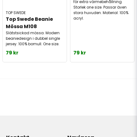
för extra värmebehållning.
Storlek one size. Passar även
stora huvuden. Material: 100%
TOP SWEDE
acryl.
Top Swede Beanie 
Mössa M108
Slätstsickad mössa. Modern
beaniedesign i dubbel single
jersey. 100% bomull. One size.
79 kr
79 kr