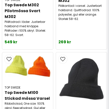
M302
Top Swede M302 
Pilékantad i varsel. Justerbart
hakband. Quiltfodrad. 100%
Pilotmössa Svart 
polyester, gul eller orange.
M302
Storlek 58-62.
Piléfodrad i läder. Justerbar
hakband med knäppe.
Piléfoder i 100% akryl. Storlek:
58-62. Svart.
549 kr
269 kr
TOP SWEDE
Top Swede M100 
Stickad mössa Varsel
Ribbstickad, One size. 100%
akryl, fleecefodrad. Gul eller