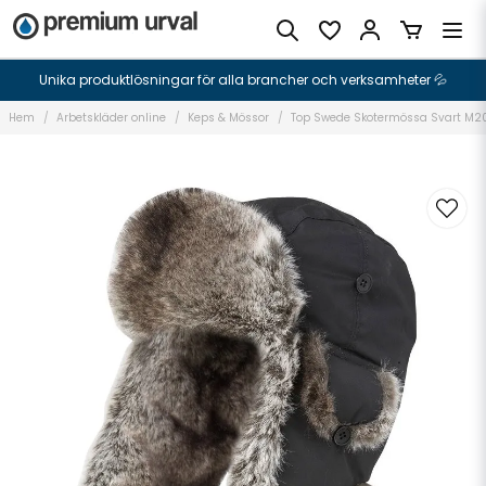
Unika produktlösningar för alla brancher och verksamheter 💦
Hem
Arbetskläder online
Keps & Mössor
Top Swede Skotermössa Svart M2