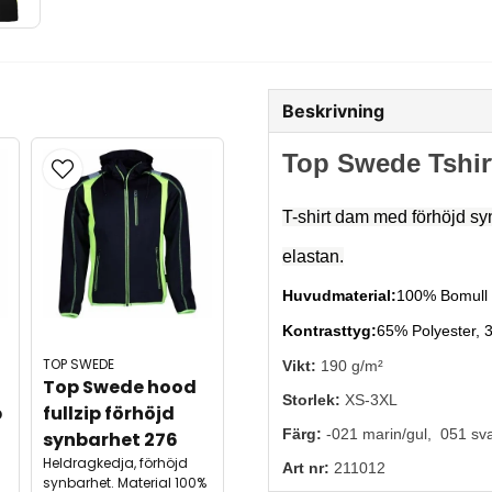
Beskrivning
Top Swede Tshir
T-shirt dam med förhöjd s
elastan.
Huvudmaterial:
100% Bomull
Kontrasttyg:
65% Polyester, 
TOP SWEDE
Vikt:
190
g/m²
Top Swede hood 
Storlek:
XS-3XL
 
fullzip förhöjd 
Färg:
-021 marin/gul, 051 sva
synbarhet 276
Heldragkedja, förhöjd
Art nr:
211012
synbarhet. Material 100%