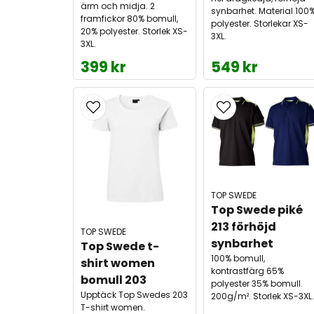
ärm och midja. 2
synbarhet. Material 100
framfickor 80% bomull,
polyester. Storlekar XS-
20% polyester. Storlek XS-
3XL.
3XL.
399 kr
549 kr
TOP SWEDE
Top Swede piké 
213 förhöjd 
TOP SWEDE
synbarhet
Top Swede t-
100% bomull,
shirt women 
kontrastfärg 65%
bomull 203
polyester 35% bomull.
Upptäck Top Swedes 203
200g/m². Storlek XS-3XL.
T-shirt women.