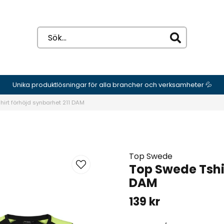
Unika produktlösningar för alla brancher och verksamheter 💦
hirt förhöjd synbarhet 211 DAM
Top Swede
Top Swede Tshir
DAM
139 kr