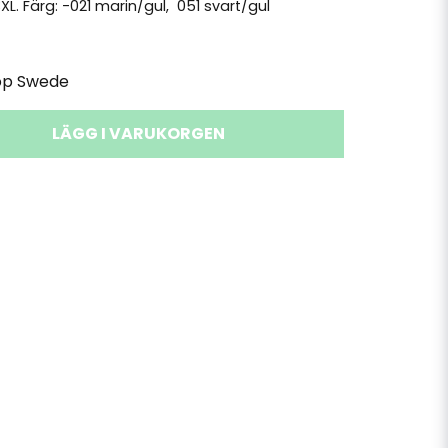
3XL. Färg: -021 marin/gul, 051 svart/gul
op Swede
LÄGG I VARUKORGEN