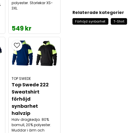
polyester. Storlekar XS-
%
3XL.
Relaterade kategorier
Förhöjd synbarhet
T-Shirt
549 kr
TOP SWEDE
Top Swede 222 
Sweatshirt 
förhöjd 
synbarhet 
halvzip
Halv dragkedja. 80%
bomull, 20% polyester.
Muddar i ärm och