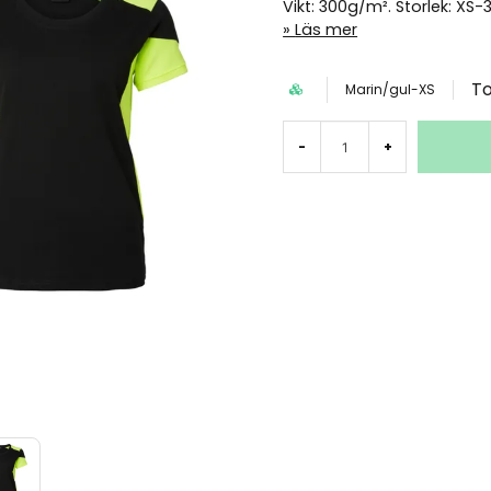
Vikt: 300g/m². Storlek: XS-
Läs mer
T
Marin/gul-XS
-
+