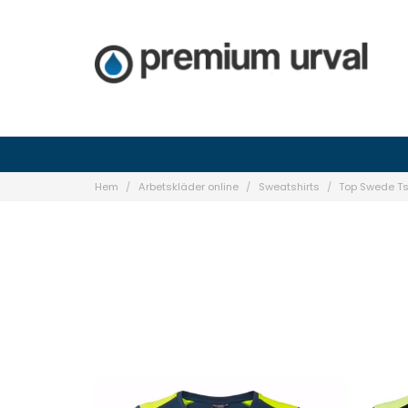
Hem
Arbetskläder online
Sweatshirts
Top Swede Ts