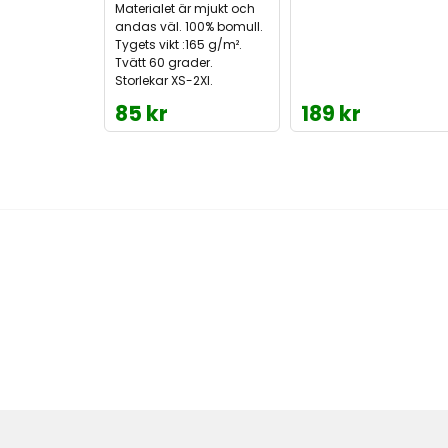
Materialet är mjukt och
andas väl. 100% bomull.
Tygets vikt :165 g/m².
Tvätt 60 grader.
Storlekar XS-2Xl.
85 kr
189 kr