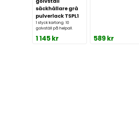
golvställ 
säckhållare grå 
pulverlack TSPL1
1 styck kartong. 10
golvställ på helpall.
1 145 kr
589 kr