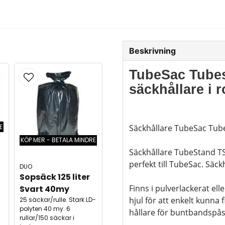
Beskrivning
TubeSac Tubes
säckhållare i r
E
Säckhållare TubeSac Tub
KÖP MER - BETALA MINDRE
Säckhållare TubeStand T
perfekt till TubeSac. Säck
DUO
Sopsäck 125 liter 
Finns i pulverlackerat ell
Svart 40my
hjul för att enkelt kunna
25 säckar/rulle. Stark LD-
polyten 40 my. 6
hållare för buntbandspås
rullar/150 säckar i