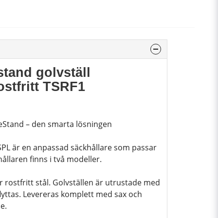
tand golvställ
ostfritt TSRF1
eStand – den smarta lösningen
SPL är en anpassad säckhållare som passar
hållaren finns i två modeller.
er rostfritt stål. Golvställen är utrustade med
 flyttas. Levereras komplett med sax och
e.