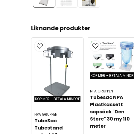
Liknande produkter
KÖP MER - BETALA MINDR
NPA GRUPPEN
Tubesac NPA 
KÖP MER - BETALA MINDRE
Plastkassett 
sopsäck "Den 
NPA GRUPPEN
Store" 30 my 110 
TubeSac 
meter
Tubestand 