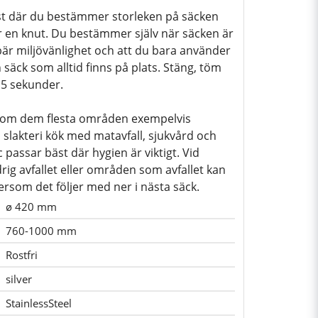
st där du bestämmer storleken på säcken
 en knut. Du bestämmer själv när säcken är
ebär miljövänlighet och att du bara använder
säck som alltid finns på plats. Stäng, töm
15 sekunder.
nom dem flesta områden exempelvis
, slakteri kök med matavfall, sjukvård och
 passar bäst där hygien är viktigt. Vid
rig avfallet eller områden som avfallet kan
tersom det följer med ner i nästa säck.
ø 420 mm
760-1000 mm
Rostfri
silver
StainlessSteel