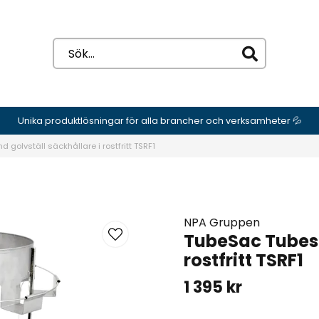
Unika produktlösningar för alla brancher och verksamheter 💦
 golvställ säckhållare i rostfritt TSRF1
NPA Gruppen
TubeSac Tubest
rostfritt TSRF1
1 395 kr