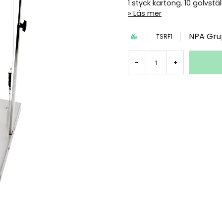
1 styck kartong. 10 golvstäl
Läs mer
NPA Gr
TSRF1
-
+