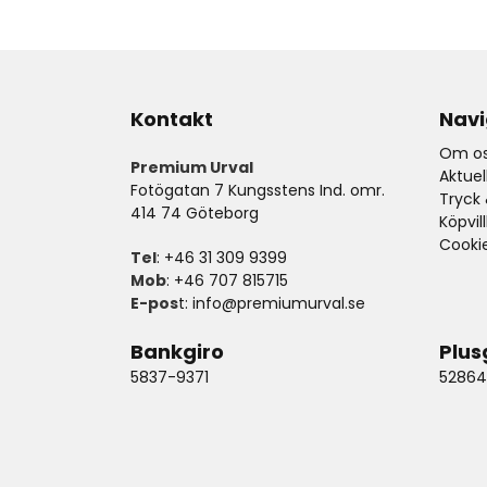
Kontakt
Navi
Om os
Premium Urval
Aktue
Fotögatan 7 Kungsstens Ind. omr.
Tryck 
414 74 Göteborg
Köpvil
Cooki
Tel
: +46 31 309 9399
Mob
: +46 707 815715
E-pos
t:
info@premiumurval.se
Bankgiro
Plus
5837-9371
52864