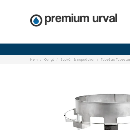
Hem
Övrigt
Sopkärl & sopsäckar
TubeSac Tubestand