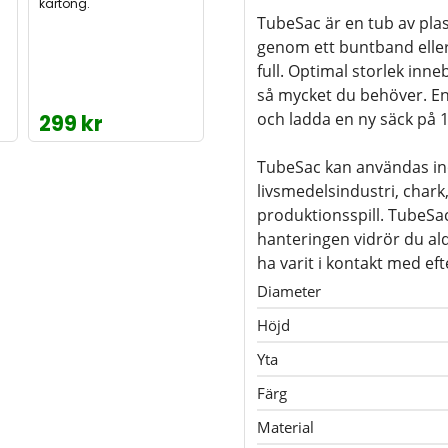
kartong.
TubeSac är en tub av pla
genom ett buntband eller
full. Optimal storlek inn
så mycket du behöver. En 
och ladda en ny säck på 
299 kr
TubeSac kan användas i
livsmedelsindustri, chark
produktionsspill. TubeSac
hanteringen vidrör du ald
ha varit i kontakt med ef
Diameter
Höjd
Yta
Färg
Material