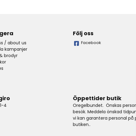
gera
Följ oss
s / about us
Facebook
lla kampanjer
& brodyr
lkor
es
giro
Öppettider butik
1-4
Oregelbundet. Önskas person
besök. Meddela önskad tidpun
vi kan garantera personal på p
butiken..