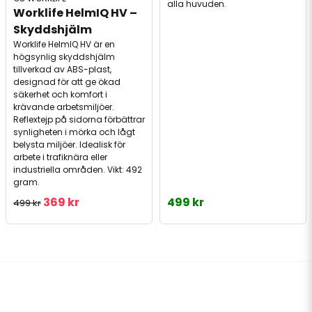
alla huvuden.
Worklife HelmIQ HV – 
Skyddshjälm
Worklife HelmIQ HV är en
högsynlig skyddshjälm
tillverkad av ABS-plast,
designad för att ge ökad
säkerhet och komfort i
krävande arbetsmiljöer.
Reflextejp på sidorna förbättrar
synligheten i mörka och lågt
belysta miljöer. Idealisk för
arbete i trafiknära eller
industriella områden. Vikt: 492
gram.
369 kr
499 kr
499 kr