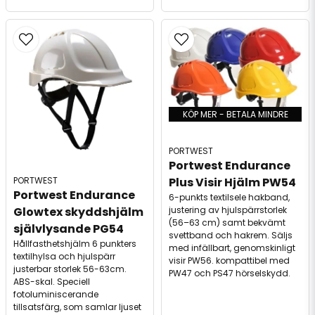
KÖP MER - BETALA MINDRE
PORTWEST
Portwest Endurance 
Plus Visir Hjälm PW54
PORTWEST
Portwest Endurance 
6-punkts textilsele hakband,
justering av hjulspärrstorlek
Glowtex skyddshjälm 
(56–63 cm) samt bekvämt
självlysande PG54
svettband och hakrem. Säljs
Hållfasthetshjälm 6 punkters
med infällbart, genomskinligt
textilhylsa och hjulspärr
visir PW56. kompattibel med
justerbar storlek 56-63cm.
PW47 och PS47 hörselskydd.
ABS-skal. Speciell
fotoluminiscerande
tillsatsfärg, som samlar ljuset