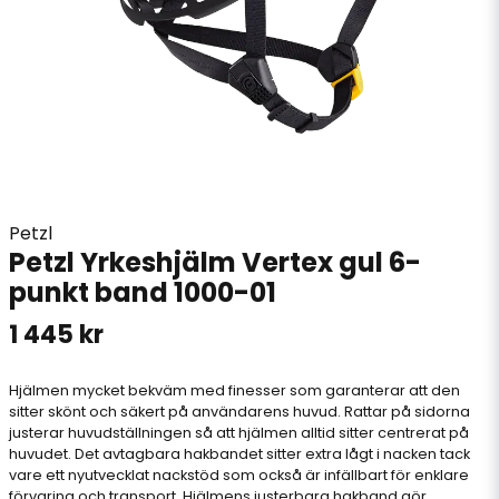
Petzl
Petzl Yrkeshjälm Vertex gul 6-
punkt band 1000-01
1 445 kr
Hjälmen mycket bekväm med finesser som garanterar att den
sitter skönt och säkert på användarens huvud. Rattar på sidorna
justerar huvudställningen så att hjälmen alltid sitter centrerat på
huvudet. Det avtagbara hakbandet sitter extra lågt i nacken tack
vare ett nyutvecklat nackstöd som också är infällbart för enklare
förvaring och transport. Hjälmens justerbara hakband gör