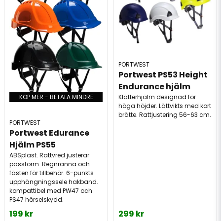
PORTWEST
Portwest PS53 Height 
Endurance hjälm
KÖP MER - BETALA MINDRE
Klätterhjälm designad för
höga höjder. Lättvikts med kort
brätte. Rattjustering 56-63 cm.
PORTWEST
Portwest Edurance 
Hjälm PS55
ABSplast. Rattvred justerar
passform. Regnränna och
fästen för tillbehör. 6-punkts
upphängningssele hakband.
kompattibel med PW47 och
PS47 hörselskydd.
199 kr
299 kr