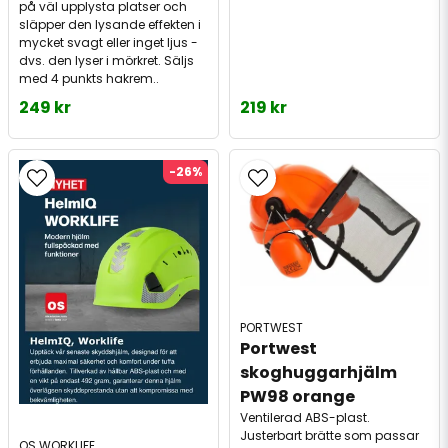
på väl upplysta platser och
släpper den lysande effekten i
mycket svagt eller inget ljus -
dvs. den lyser i mörkret. Säljs
med 4 punkts hakrem..
249 kr
219 kr
-26%
PORTWEST
Portwest 
skoghuggarhjälm 
PW98 orange
Ventilerad ABS-plast.
Justerbart brätte som passar
OS WORKLIFE