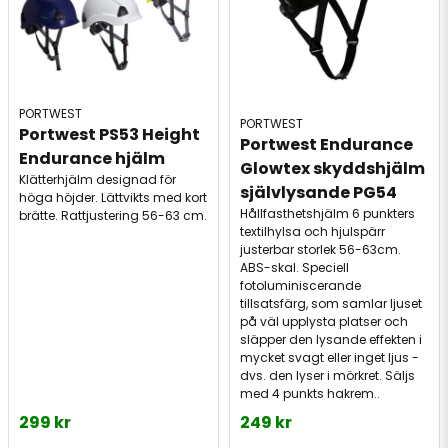
PORTWEST
PORTWEST
Portwest PS53 Height 
Portwest Endurance 
Endurance hjälm
Glowtex skyddshjälm 
Klätterhjälm designad för
självlysande PG54
höga höjder. Lättvikts med kort
Hållfasthetshjälm 6 punkters
brätte. Rattjustering 56-63 cm.
textilhylsa och hjulspärr
justerbar storlek 56-63cm.
ABS-skal. Speciell
fotoluminiscerande
tillsatsfärg, som samlar ljuset
på väl upplysta platser och
släpper den lysande effekten i
mycket svagt eller inget ljus -
dvs. den lyser i mörkret. Säljs
med 4 punkts hakrem..
299 kr
249 kr