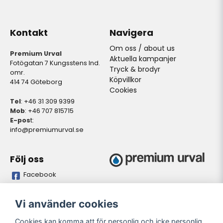
Kontakt
Navigera
Om oss / about us
Premium Urval
Aktuella kampanjer
Fotögatan 7 Kungsstens Ind.
Tryck & brodyr
omr.
Köpvillkor
414 74 Göteborg
Cookies
Tel
: +46 31 309 9399
Mob
: +46 707 815715
E-pos
t:
info@premiumurval.se
Följ oss
Facebook
Bankgiro
Plusgiro
Vi använder cookies
5837-9371
528641-4
Cookies kan komma att för personlig och icke personlig