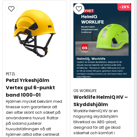
-26%
PETZL
Petzl Yrkeshjälm 
Vertex gul 6-punkt 
OS WORKLIFE
band 1000-01
Worklife HelmIQ HV – 
Hjälmen mycket bekväm med
Skyddshjälm
finesser som garanterar att
Worklife HelmIQ HV är en
den sitter skönt och säkert på
högsynlig skyddshjälm
användarens huvud. Rattar
tillverkad av ABS-plast,
på sidorna justerar
designad för att ge ökad
huvudställningen så att
säkerhet och komfort i
hjälmen alltid sitter centrerat