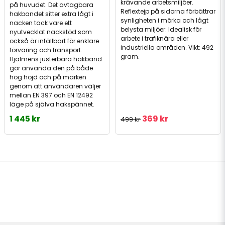
krävande arbetsmiljöer.
på huvudet. Det avtagbara
Reflextejp på sidorna förbättrar
hakbandet sitter extra lågt i
synligheten i mörka och lågt
nacken tack vare ett
belysta miljöer. Idealisk för
nyutvecklat nackstöd som
arbete i trafiknära eller
också är infällbart för enklare
industriella områden. Vikt: 492
förvaring och transport.
gram.
Hjälmens justerbara hakband
gör använda den på både
hög höjd och på marken
genom att användaren väljer
mellan EN 397 och EN 12492
läge på själva hakspännet.
1 445 kr
369 kr
499 kr