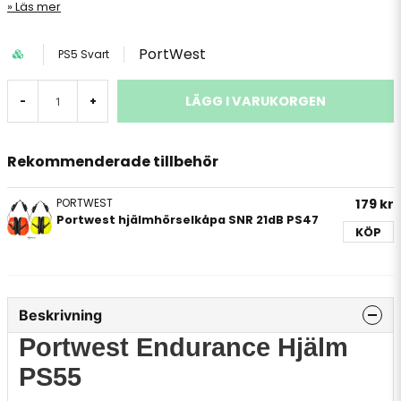
Läs mer
PortWest
PS5 Svart
LÄGG I VARUKORGEN
-
+
Rekommenderade tillbehör
PORTWEST
179 kr
Portwest hjälmhörselkåpa SNR 21dB PS47
KÖP
Beskrivning
Portwest Endurance Hjälm
PS55