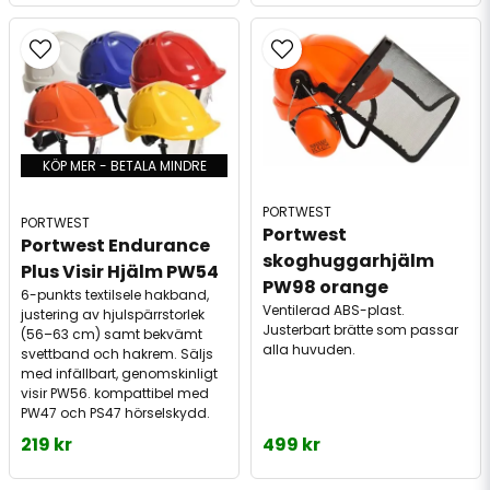
KÖP MER - BETALA MINDRE
PORTWEST
PORTWEST
Portwest 
Portwest Endurance 
skoghuggarhjälm 
Plus Visir Hjälm PW54
PW98 orange
6-punkts textilsele hakband,
Ventilerad ABS-plast.
justering av hjulspärrstorlek
Justerbart brätte som passar
(56–63 cm) samt bekvämt
alla huvuden.
svettband och hakrem. Säljs
med infällbart, genomskinligt
visir PW56. kompattibel med
PW47 och PS47 hörselskydd.
219 kr
499 kr