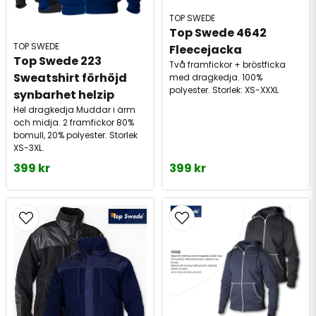
TOP SWEDE
Top Swede 4642 
TOP SWEDE
Fleecejacka
Top Swede 223 
Två framfickor + bröstficka
Sweatshirt förhöjd 
med dragkedja. 100%
polyester. Storlek: XS-XXXL
synbarhet helzip
Hel dragkedja Muddar i ärm
och midja. 2 framfickor 80%
bomull, 20% polyester. Storlek
XS-3XL.
399 kr
399 kr