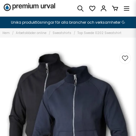
Unika produktlösningar för alla brancher och verksamheter 💦
Hem
Arbetskläder online
Sweatshirts
Top Swede 0202 Sweatshirt