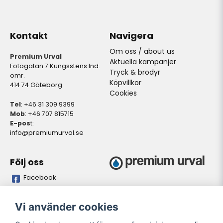
Kontakt
Navigera
Om oss / about us
Premium Urval
Aktuella kampanjer
Fotögatan 7 Kungsstens Ind.
Tryck & brodyr
omr.
Köpvillkor
414 74 Göteborg
Cookies
Tel
: +46 31 309 9399
Mob
: +46 707 815715
E-pos
t:
info@premiumurval.se
Följ oss
Facebook
Bankgiro
Plusgiro
Vi använder cookies
5837-9371
528641-4