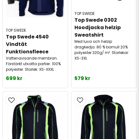
TOP SWEDE
Top Swede 0302 
Hoodjacka helzip 
TOP SWEDE
Sweatshirt
Top Swede 4540 
Med luva och helzip
Vindtät 
dragkedja. 80 % bomull 20%
Funktionsfleece
polyester 320g/ m². Storlekar:
XS-3XL
Vattenavisande membran.
Förstärkt utsatta partier. 100%
polyester. Storlek: XS-XXXL
699 kr
579 kr