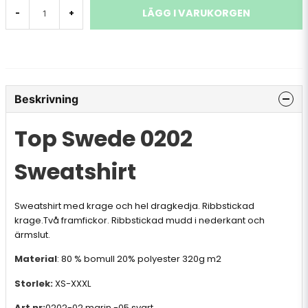
LÄGG I VARUKORGEN
-
+
Beskrivning
Top Swede 0202
Sweatshirt
Sweatshirt med krage och hel dragkedja. Ribbstickad
krage.Två framfickor. Ribbstickad mudd i nederkant och
ärmslut.
Material
: 80 % bomull 20% polyester 320g m2
Storlek:
XS-XXXL
Art nr:
0202-02 marin,-05 svart