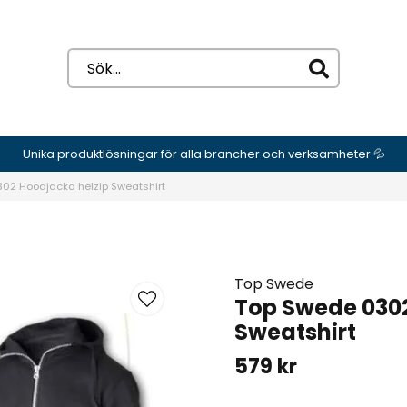
Unika produktlösningar för alla brancher och verksamheter 💦
02 Hoodjacka helzip Sweatshirt
Top Swede
Top Swede 0302
Sweatshirt
579 kr