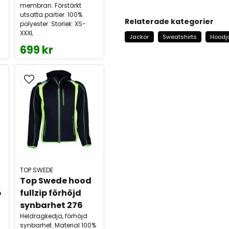
membran. Förstärkt
utsatta partier. 100%
Relaterade kategorier
polyester. Storlek: XS-
XXXL
Jackor
Sweatshirts
Hoodj
699 kr
TOP SWEDE
Top Swede hood 
 
fullzip förhöjd 
synbarhet 276
Heldragkedja, förhöjd
synbarhet. Material 100%