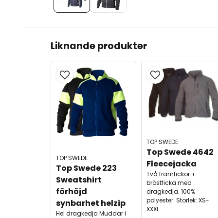
Liknande produkter
TOP SWEDE
Top Swede 4642 
TOP SWEDE
Fleecejacka
Top Swede 223 
Två framfickor +
Sweatshirt 
bröstficka med
förhöjd 
dragkedja. 100%
polyester. Storlek: XS-
synbarhet helzip
XXXL
Hel dragkedja Muddar i