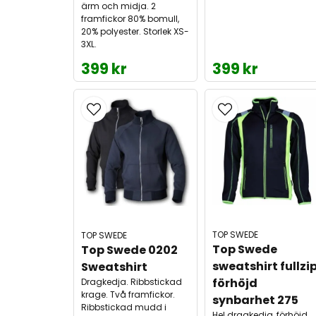
ärm och midja. 2
framfickor 80% bomull,
20% polyester. Storlek XS-
3XL.
399 kr
399 kr
TOP SWEDE
TOP SWEDE
Top Swede 
Top Swede 0202 
sweatshirt fullzip
Sweatshirt
förhöjd 
Dragkedja. Ribbstickad
krage. Två framfickor.
synbarhet 275
Ribbstickad mudd i
Hel dragkedja, förhöjd