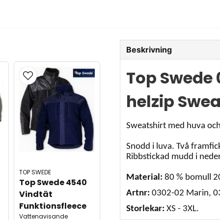
Beskrivning
Top Swede 
helzip Swea
Sweatshirt med huva och
Snodd i luva. Två framfic
Ribbstickad mudd i nede
TOP SWEDE
Material:
80 % bomull 2
Top Swede 4540 
Artnr:
0302-02 Marin, 0
Vindtät 
Funktionsfleece
Storlekar:
XS - 3XL.
Vattenavisande