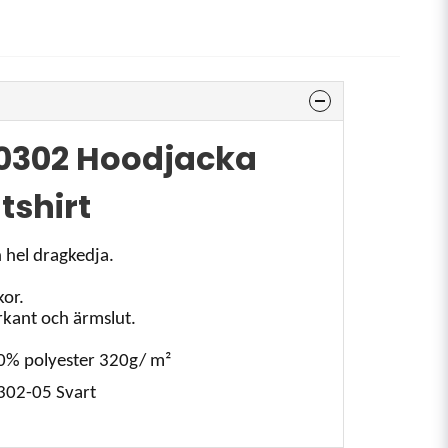
0302 Hoodjacka
tshirt
 hel dragkedja.
kor.
rkant och ärmslut.
0% polyester 320g/ m²
302-05 Svart