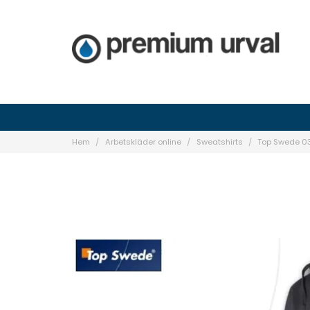
Hem
Arbetskläder online
Sweatshirts
Top Swede 03