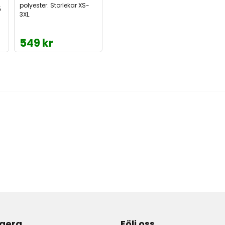
polyester. Storlekar XS-
%
3XL.
549 kr
gera
Följ oss