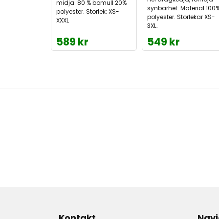
midja. 80 % bomull 20%
synbarhet. Material 100
polyester. Storlek: XS-
polyester. Storlekar XS-
XXXL
3XL.
589 kr
549 kr
Kontakt
Navi