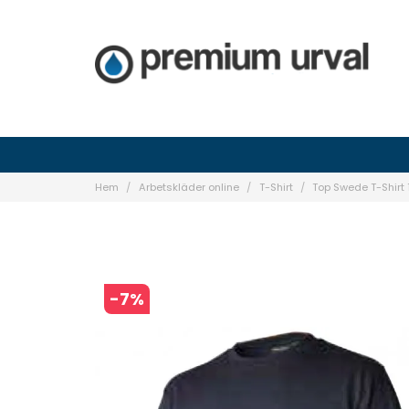
Hem
Arbetskläder online
T-Shirt
Top Swede T-Shirt
-
7
%