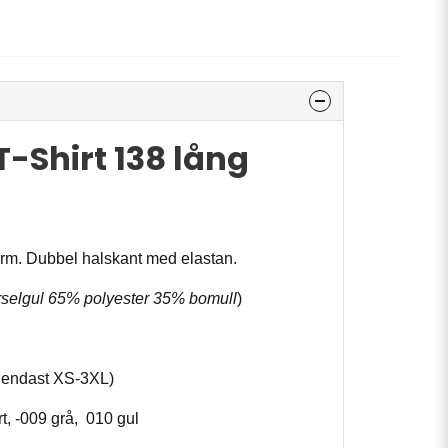
-Shirt 138 lång
ärm. Dubbel halskant med elastan.
rselgul 65% polyester 35% bomull
)
 endast XS-3XL)
t, -009 grå, 010 gul