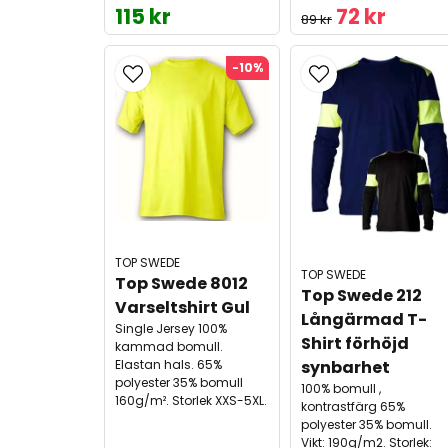
115 kr
72 kr
89 kr
-10%
TOP SWEDE
TOP SWEDE
Top Swede 8012 
Top Swede 212 
Varseltshirt Gul
Långärmad T-
Single Jersey 100%
Shirt förhöjd 
kammad bomull.
Elastan hals. 65%
synbarhet
polyester 35% bomull
100% bomull ,
160g/m². Storlek XXS-5XL.
kontrastfärg 65%
polyester 35% bomull.
Vikt: 190g/m2. Storlek: