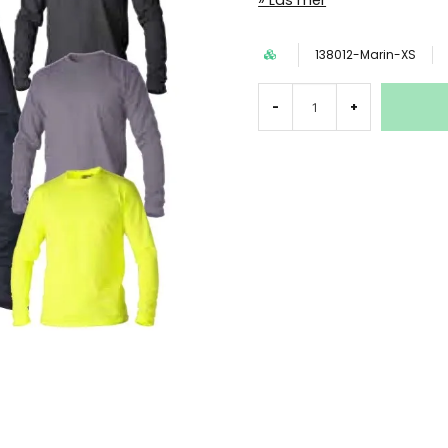
Läs mer
138012-Marin-XS
-
+