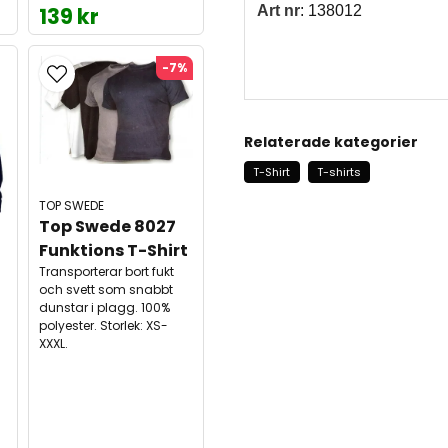
139 kr
Art nr
: 138012
-7%
Relaterade kategorier
T-Shirt
T-shirts
TOP SWEDE
Top Swede 8027 
Funktions T-Shirt
Transporterar bort fukt
och svett som snabbt
dunstar i plagg. 100%
polyester. Storlek: XS-
XXXL.