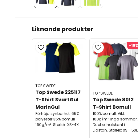
Liknande produkter
-19
TOP SWEDE
Top Swede 225117 
TOP SWEDE
T-Shirt SvartGul 
Top Swede 8012 
MarinGul
T-Shirt Bomull
Förhöjd synbarhet. 65%
100% bomull. Vikt:
polyester 35% bomull
160g/m². Inga sömmar.
160g/m². Storlek: XS-4XL
Dubbel halskant i
Elastan. Storlek: XS - 5XL