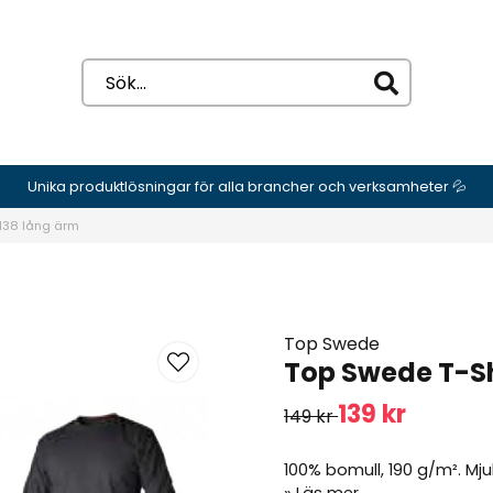
Unika produktlösningar för alla brancher och verksamheter 💦
 138 lång ärm
Top Swede
Top Swede T-Sh
139 kr
149 kr
100% bomull, 190 g/m². Mju