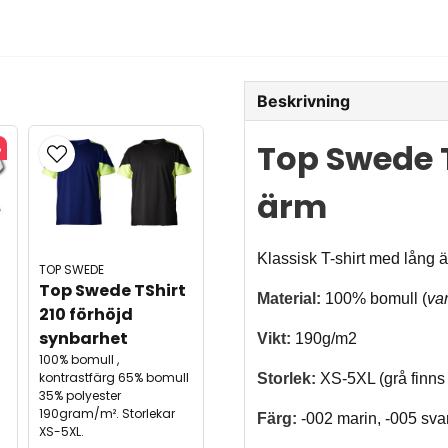
Beskrivning
Top Swede T
%
ärm
Klassisk T-shirt med lång 
TOP SWEDE
Top Swede TShirt 
Material:
100% bomull (
va
210 förhöjd 
synbarhet
Vikt:
190g/m2
100% bomull ,
kontrastfärg 65% bomull
Storlek:
XS-5XL (grå finns
35% polyester
190gram/m². Storlekar
Färg:
-002 marin, -005 svar
XS-5XL.